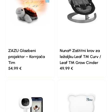
ZAZU Glazbeni
Nuna® Zaštitni krov za
projektor – Kornjača
ležaljku Leaf ™ Curv /
Tim
Leaf ™ Grow Cinder
54,99
€
49,99
€