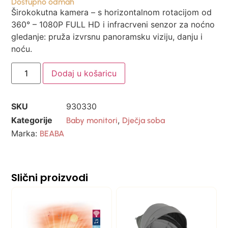
Dostupno odmah
Širokokutna kamera – s horizontalnom rotacijom od
360° – 1080P FULL HD i infracrveni senzor za noćno
gledanje: pruža izvrsnu panoramsku viziju, danju i
noću.
Dodaj u košaricu
SKU
930330
Kategorije
,
Baby monitori
Dječja soba
Marka:
BEABA
Slični proizvodi