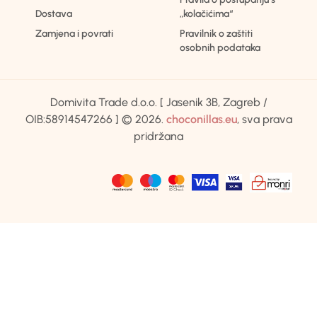
Dostava
„kolačićima“
Zamjena i povrati
Pravilnik o zaštiti
osobnih podataka
Domivita Trade d.o.o. [ Jasenik 3B, Zagreb /
OIB:58914547266 ] © 2026.
choconillas.eu
, sva prava
pridržana