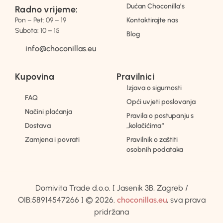
Dućan Choconilla’s
Radno vrijeme:
Pon – Pet: 09 – 19
Kontaktirajte nas
Subota: 10 – 15
Blog
info@choconillas.eu
Kupovina
Pravilnici
Izjava o sigurnosti
FAQ
Opći uvjeti poslovanja
Načini plaćanja
Pravila o postupanju s
Dostava
„kolačićima“
Zamjena i povrati
Pravilnik o zaštiti
osobnih podataka
Domivita Trade d.o.o. [ Jasenik 3B, Zagreb /
OIB:58914547266 ] © 2026.
choconillas.eu
, sva prava
pridržana