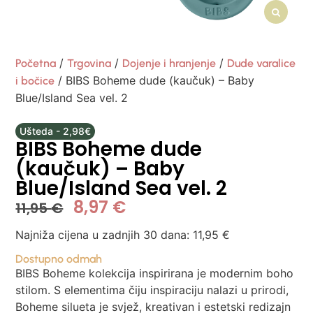
/
/
/
Početna
Trgovina
Dojenje i hranjenje
Dude varalice
/ BIBS Boheme dude (kaučuk) – Baby
i bočice
Blue/Island Sea vel. 2
Ušteda - 2,98€
BIBS Boheme dude
(kaučuk) – Baby
Blue/Island Sea vel. 2
8,97
€
11,95
€
Najniža cijena u zadnjih 30 dana:
11,95
€
Dostupno odmah
BIBS Boheme kolekcija inspirirana je modernim boho
stilom. S elementima čiju inspiraciju nalazi u prirodi,
Boheme silueta je svjež, kreativan i estetski redizajn