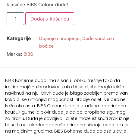
klasične BIBS Colour dude!
Dodaj u košaricu
Kategorije
,
Dojenje i hranjenje
Dude varalice i
bočice
Marka:
BIBS
BIBS Boheme duda ima sisač u obliku trešnje tako da
imitira majčinu bradavicu kako bi se dijete moglo lakše
naviknuti na nju. Okvir dude je blago zaobljen prema van
kako bi se umanjila mogućnost iritacije osjetljive bebine
kože oko usta. BIBS Colour duda je izrađena od prirodne
kaučuk gume, a okvir dude je od polipropilena sigurnog
za hranu. Duda je savitljiva i dijete može istisnuti zrak iz nje
te se time također oponaša prirodno sisanje bebe dok je
na majčinim grudima. BIBS Boheme dude dolaze u dvije