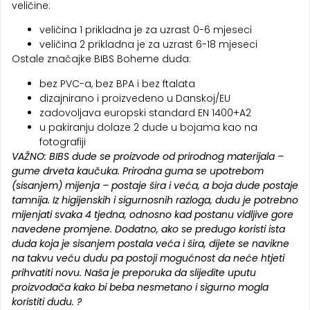
veličine:
veličina 1 prikladna je za uzrast 0-6 mjeseci
veličina 2 prikladna je za uzrast 6-18 mjeseci
Ostale značajke BIBS Boheme duda:
bez PVC-a, bez BPA i bez ftalata
dizajnirano i proizvedeno u Danskoj/EU
zadovoljava europski standard EN 1400+A2
u pakiranju dolaze 2 dude u bojama kao na
fotografiji
VAŽNO: BIBS dude se proizvode od prirodnog materijala –
gume drveta kaučuka. Prirodna guma se upotrebom
(sisanjem) mijenja – postaje šira i veća, a boja dude postaje
tamnija. Iz higijenskih i sigurnosnih razloga, dudu je potrebno
mijenjati svaka 4 tjedna, odnosno kad postanu vidljive gore
navedene promjene. Dodatno, ako se predugo koristi ista
duda koja je sisanjem postala veća i šira, dijete se navikne
na takvu veću dudu pa postoji mogućnost da neće htjeti
prihvatiti novu. Naša je preporuka da slijedite uputu
proizvođača kako bi beba nesmetano i sigurno mogla
koristiti dudu. ?