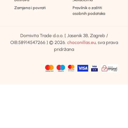
Zamjena i povrati
Pravilnik o zaštiti
osobnih podataka
Domivita Trade d.o.o. [ Jasenik 3B, Zagreb /
OIB:58914547266 ] © 2026.
choconillas.eu
, sva prava
pridržana