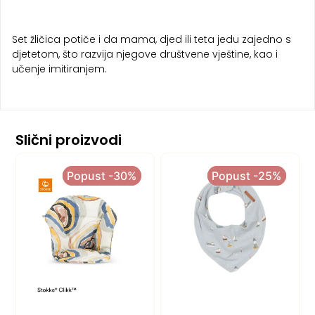
Set žličica potiče i da mama, djed ili teta jedu zajedno s
djetetom, što razvija njegove društvene vještine, kao i
učenje imitiranjem.
Slični proizvodi
Popust -30%
Popust -30%
Popust -25%
Popust -25%