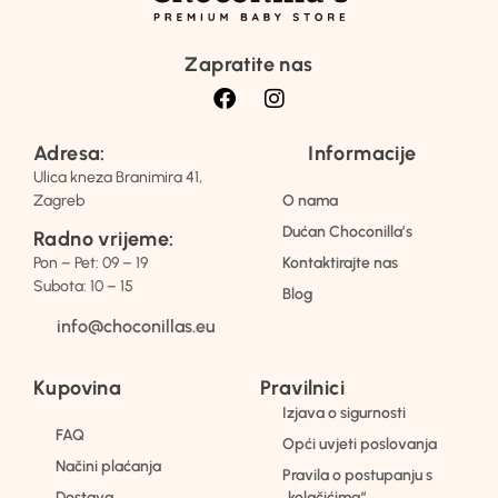
Zapratite nas
Adresa:
Informacije
Ulica kneza Branimira 41,
Zagreb
O nama
Dućan Choconilla’s
Radno vrijeme:
Pon – Pet: 09 – 19
Kontaktirajte nas
Subota: 10 – 15
Blog
info@choconillas.eu
Kupovina
Pravilnici
Izjava o sigurnosti
FAQ
Opći uvjeti poslovanja
Načini plaćanja
Pravila o postupanju s
Dostava
„kolačićima“