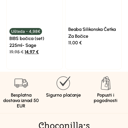
Beaba Silikonska Četka
Ušteda - 4,98€
Za Bočice
BIBS bočica (set)
11,00
€
225ml- Sage
19,95
€
14,97
€
Besplatna
Sigurno plaćanje
Popusti i
dostava iznad 50
pogodnosti
EUR