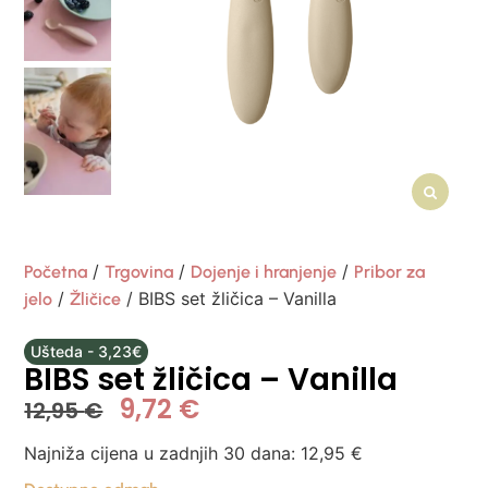
/
/
/
Početna
Trgovina
Dojenje i hranjenje
Pribor za
/
/ BIBS set žličica – Vanilla
jelo
Žličice
Ušteda - 3,23€
BIBS set žličica – Vanilla
9,72
€
12,95
€
Najniža cijena u zadnjih 30 dana:
12,95
€