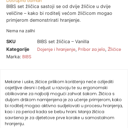
Dostupno odmah
BIBS set žličica sastoji se od dvije žličice u dvije
veličine – kako bi roditelj većom žličicom mogao
primjerom demonstrirati hranjenje.
Nema na zalihi
SKU
BIBS set žličica – Vanilla
Kategorije
,
,
Dojenje i hranjenje
Pribor za jelo
Žličice
Marka:
BIBS
Mekane i uske, žličice prilikom korištenja neće ozlijediti
osjetljive desni i čeljust u razvoju te su ergonomski
oblikovane za najbolji mogući zahvat šakom. Žličica s
duljom drškom namijenjena je za učenje primjerom, kako
bi roditelj mogao aktivno sudjelovati u procesu hranjenja,
kao i za period kada se bebu hrani. Manja žličica
savršena je za djetetove prve korake u samostalnom
hranjenju.