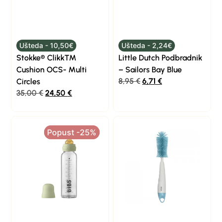
Ušteda - 10,50€
Ušteda - 2,24€
Stokke® Clikk™
Little Dutch Podbradnik
Cushion OCS- Multi
– Sailors Bay Blue
8,95
€
6,71
€
Circles
35,00
€
24,50
€
Popust -25%
Popust -25%