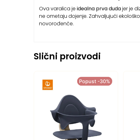
Ova varalica je
idealna prva duda
jer je d
ne ometaju dojenje. Zahvaljujući ekološko
novorođenče.
Slični proizvodi
Popust -30%
Popust -30%