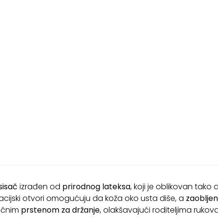
sisač
izrađen od
prirodnog lateksa
, koji je oblikovan tak
ilacijski otvori omogućuju da koža oko usta diše, a
zaobljeni
tičnim
prstenom za držanje
, olakšavajući roditeljima rukova