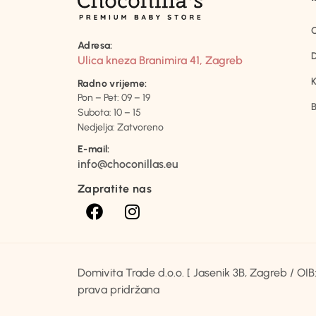
Adresa:
D
Ulica kneza Branimira 41, Zagreb
K
Radno vrijeme:
Pon – Pet: 09 – 19
B
Subota: 10 – 15
Nedjelja: Zatvoreno
E-mail:
info@choconillas.eu
Zapratite nas
Domivita Trade d.o.o. [ Jasenik 3B, Zagreb / O
prava pridržana