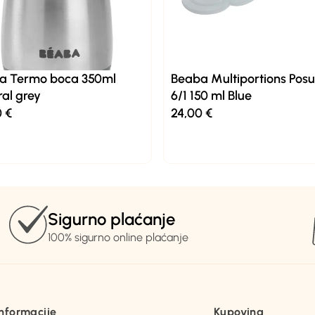
a Termo boca 350ml
Beaba Multiportions Posu
al grey
6/1 150 ml Blue
0
€
24,00
€
Sigurno plaćanje
100% sigurno online plaćanje
Informacije
Kupovina