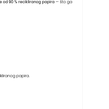
še od 90 % recikliranog papira
— što ga
kliranog papira.