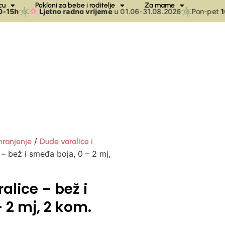
cu
Pokloni za bebe i roditelje
Za mame
15h
Ljetno radno vrijeme
u 01.06-31.08.2026
Pon-pet
10
/
hranjenje
Dude varalice i
– bež i smeđa boja, 0 – 2 mj,
alice – bež i
 2 mj, 2 kom.