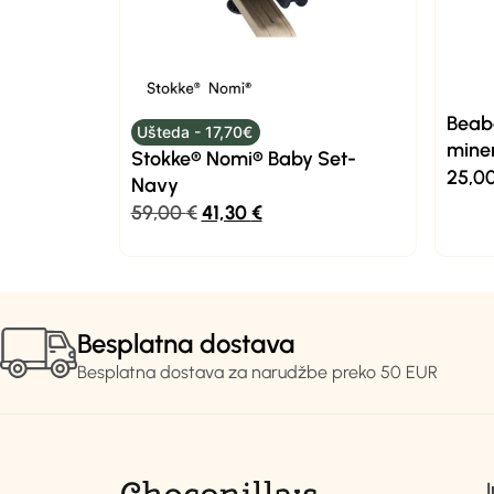
Beab
Ušteda - 17,70€
miner
Stokke® Nomi® Baby Set-
25,0
Navy
59,00
€
41,30
€
Besplatna dostava
Besplatna dostava za narudžbe preko 50 EUR