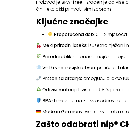
Proizvod je
BPA-free
i izrađen je od više 
čini i ekološki prihvatljivim izborom.
Ključne značajke
Preporučena dob:
0 – 2 mjeseca
Meki prirodni lateks:
izuzetno nježan i m
Prirodni oblik:
oponaša majčinu dojku i 
Veliki ventilacijski otvori:
potiču cirkulaci
Prsten za držanje:
omogućuje lakše ruko
Održivi materijali:
više od 98 % prirodno
BPA-free:
sigurna za svakodnevnu beb
Made in Germany:
visoka kvaliteta i st
Zašto odabrati nip® 