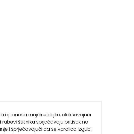
o da oponaša
majčinu dojku
, olakšavajući
 rubovi štitnika
sprječavaju pritisak na
nje i sprječavajući da se varalica izgubi.