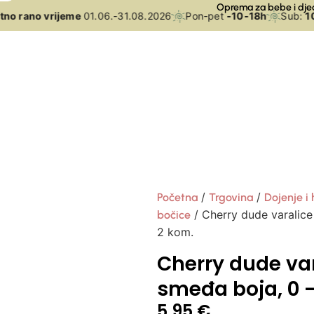
Oprema za bebe i dje
o rano vrijeme
01.06.-31.08.2026
Pon-pet
-10-18h
Sub:
10-
/
/
Početna
Trgovina
Dojenje i 
/ Cherry dude varalice 
bočice
2 kom.
Cherry dude var
smeđa boja, 0 –
5,95
€