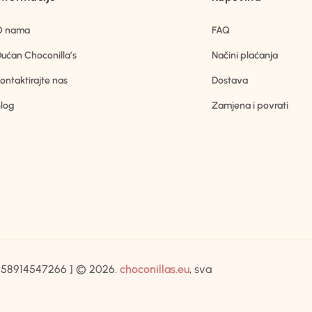
O nama
FAQ
ućan Choconilla’s
Načini plaćanja
ontaktirajte nas
Dostava
log
Zamjena i povrati
IB:58914547266 ] © 2026.
choconillas.eu
, sva