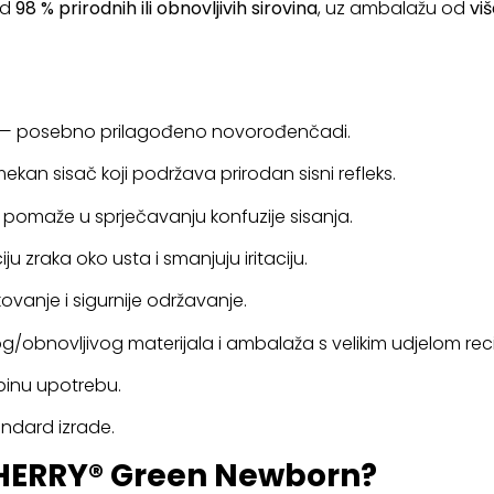
od
98 % prirodnih ili obnovljivih sirovina
, uz ambalažu od
vi
 — posebno prilagođeno novorođenčadi.
ekan sisač koji podržava prirodan sisni refleks.
pomaže u sprječavanju konfuzije sisanja.
ju zraka oko usta i smanjuju iritaciju.
vanje i sigurnije održavanje.
g/obnovljivog materijala i ambalaža s velikim udjelom reci
inu upotrebu.
andard izrade.
CHERRY® Green Newborn?