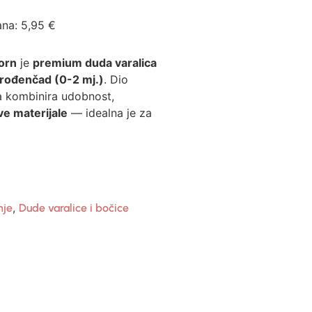
ana:
5,95
€
orn
je
premium duda varalica
rođenčad (0-2 mj.)
. Dio
ca kombinira udobnost,
ive materijale
— idealna je za
,
nje
Dude varalice i bočice