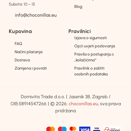
Subota: 10 – 15
Blog
info@choconillas.eu
Kupovina
Pravilnici
Izjava o sigurnosti
FAQ
Opći uvjeti poslovanja
Načini plaćanja
Pravila o postupanju s
Dostava
„kolačićima“
Zamjena i povrati
Pravilnik o zaštiti
osobnih podataka
Domivita Trade d.o.o. [ Jasenik 3B, Zagreb /
OIB:58914547266 ] © 2026.
choconillas.eu
, sva prava
pridržana