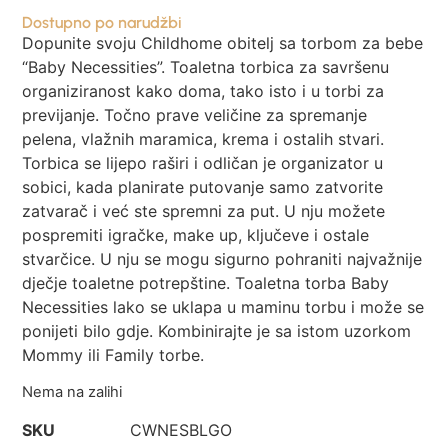
Dostupno po narudžbi
Dopunite svoju Childhome obitelj sa torbom za bebe
“Baby Necessities”. Toaletna torbica za savršenu
organiziranost kako doma, tako isto i u torbi za
previjanje. Točno prave veličine za spremanje
pelena, vlažnih maramica, krema i ostalih stvari.
Torbica se lijepo raširi i odličan je organizator u
sobici, kada planirate putovanje samo zatvorite
zatvarač i već ste spremni za put. U nju možete
pospremiti igračke, make up, ključeve i ostale
stvarčice. U nju se mogu sigurno pohraniti najvažnije
dječje toaletne potrepštine. Toaletna torba Baby
Necessities lako se uklapa u maminu torbu i može se
ponijeti bilo gdje. Kombinirajte je sa istom uzorkom
Mommy ili Family torbe.
Nema na zalihi
SKU
CWNESBLGO