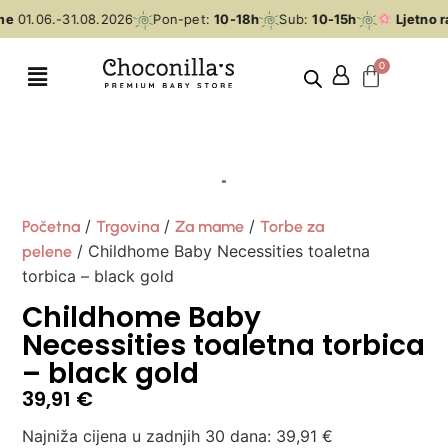
me
01.06.-31.08.2026
Pon-pet:
10-18h
Sub:
10-15h
Ljetno r
/
/
/
Početna
Trgovina
Za mame
Torbe za
/ Childhome Baby Necessities toaletna
pelene
torbica – black gold
Childhome Baby
Necessities toaletna torbica
– black gold
39,91
€
Najniža cijena u zadnjih 30 dana:
39,91
€