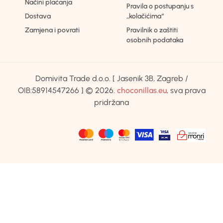
Načini plaćanja
Pravila o postupanju s
Dostava
„kolačićima“
Zamjena i povrati
Pravilnik o zaštiti
osobnih podataka
Domivita Trade d.o.o. [ Jasenik 3B, Zagreb /
OIB:58914547266 ] © 2026.
choconillas.eu
, sva prava
pridržana