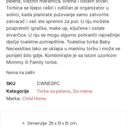
pelena, vlažnih maramica, krema i ostalih stvari.
Torbica se lijepo raširi i odličan je organizator u
sobici, kada planirate putovanje samo zatvorite
zatvarač i već ste spremni za put. U nju možete
pospremiti igračke, make up, ključeve i ostale
stvarčice. U nju se mogu sigurno pohraniti najvažnije
dječje toaletne potrepštine. Toaletna torba Baby
Necessities lako se uklapa u maminu torbu i može se
ponijeti bilo gdje. Kombinirajte je sa istom uzorkom
Mommy ili Family torbe.
Nema na zalihi
SKU
CWNESPC
Kategorije
,
Torbe za pelene
Za mame
Marka:
Child Home
Dimenzije: 25 x 13 x 15 cm