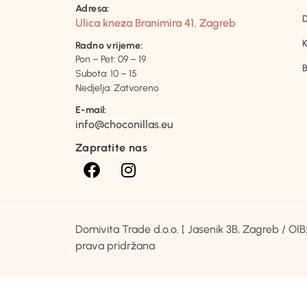
Adresa:
D
Ulica kneza Branimira 41, Zagreb
K
Radno vrijeme:
Pon – Pet: 09 – 19
B
Subota: 10 – 15
Nedjelja: Zatvoreno
E-mail:
info@choconillas.eu
Zapratite nas
Domivita Trade d.o.o. [ Jasenik 3B, Zagreb / O
prava pridržana