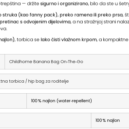
otrepština — držite
sigurno i organizirano
, bilo da ste u šetnj
 struka (kao fanny pack), preko ramena ili preko prsa
, š
 pretinac s odvojenim dijelovima
, a na stražnjoj strani nala
eva.
najlon)
, torbica se
lako čisti vlažnom krpom
, a kompaktne 
Childhome Banana Bag On‑The‑Go
na torbica / hip bag za roditelje
100 % najlon (water‑repellent)
100 % najlon