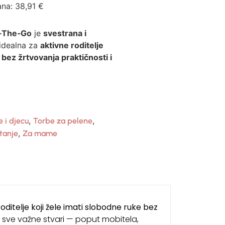
ana:
38,91
€
‑The‑Go
je
svestrana i
idealna za
aktivne roditelje
 bez žrtvovanja praktičnosti i
,
,
 i djecu
Torbe za pelene
,
tanje
Za mame
oditelje koji žele imati slobodne ruke bez
sve važne stvari — poput mobitela,