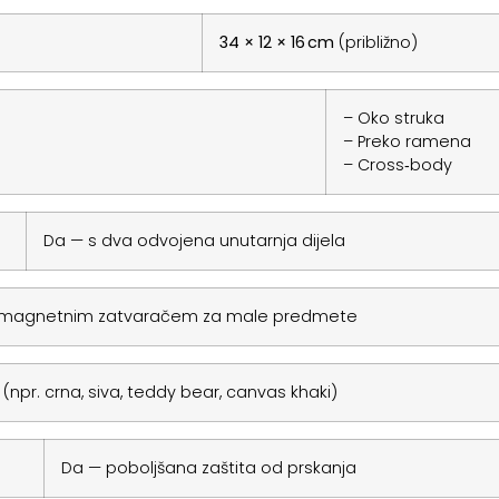
34 × 12 × 16 cm
(približno)
– Oko struka
– Preko ramena
– Cross‑body
Da — s dva odvojena unutarnja dijela
 magnetnim zatvaračem za male predmete
(npr. crna, siva, teddy bear, canvas khaki)
Da — poboljšana zaštita od prskanja