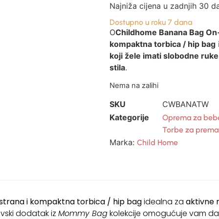
Najniža cijena u zadnjih 30 d
Dostupno u roku 7 dana
O
Childhome Banana Bag On
kompaktna torbica / hip bag
koji žele imati slobodne ruke
stila
.
Nema na zalihi
SKU
CWBANATW
Kategorije
Oprema za bebe
Torbe za prema
Marka:
Child Home
strana i kompaktna torbica / hip bag
idealna za
aktivne r
ovski dodatak iz
Mommy Bag
kolekcije omogućuje vam da 