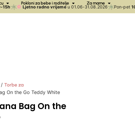
cu
Pokloni za bebe i roditelje
Za mame
15h
Ljetno radno vrijeme
u 01.06-31.08.2026
Pon-pet
10-
/
Torbe za
ag On the Go Teddy White
ana Bag On the
e