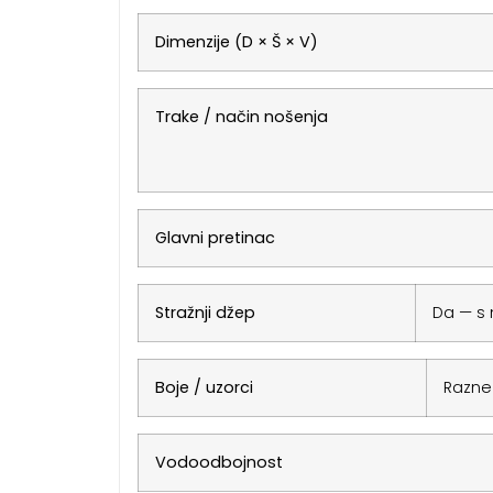
Dimenzije (D × Š × V)
Trake / način nošenja
Glavni pretinac
Stražnji džep
Da — s
Boje / uzorci
Razne 
Vodoodbojnost