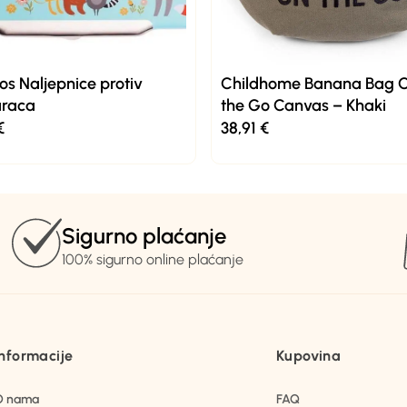
os Naljepnice protiv
Childhome Banana Bag 
raca
the Go Canvas – Khaki
€
38,91
€
Sigurno plaćanje
100% sigurno online plaćanje
Informacije
Kupovina
O nama
FAQ