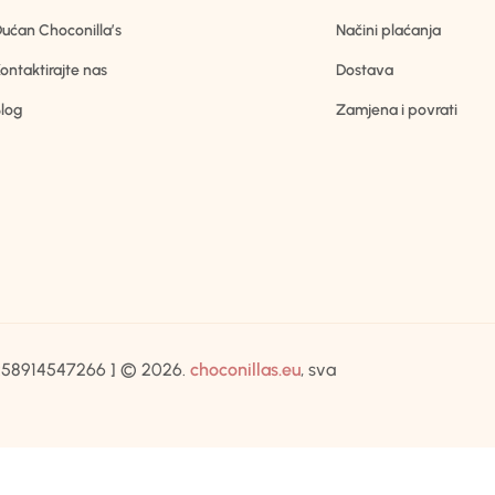
ućan Choconilla’s
Načini plaćanja
ontaktirajte nas
Dostava
log
Zamjena i povrati
IB:58914547266 ] © 2026.
choconillas.eu
, sva