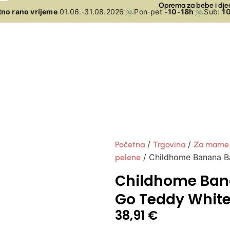
Oprema za bebe i dje
o rano vrijeme
01.06.-31.08.2026
Pon-pet
-10-18h
Sub:
10-
/
/
Početna
Trgovina
Za mame
/ Childhome Banana B
pelene
Childhome Ban
Go Teddy Whit
38,91
€