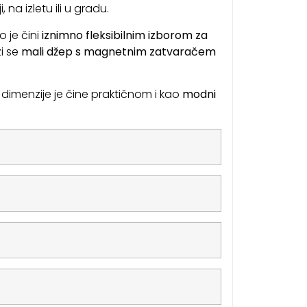
i, na izletu ili u gradu.
to je čini
iznimno fleksibilnim izborom za
zi se
mali džep s magnetnim zatvaračem
dimenzije je čine praktičnom i kao
modni