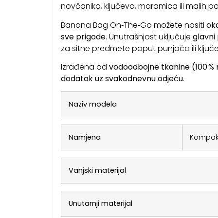
novčanika, ključeva, maramica ili malih p
Banana Bag On‑The‑Go možete nositi
oko
sve prigode
. Unutrašnjost uključuje
glavni
za sitne predmete poput punjača ili ključ
Izrađena od
vodoodbojne tkanine (100 % 
dodatak uz svakodnevnu odjeću
.
Naziv modela
Namjena
Kompakt
Vanjski materijal
Unutarnji materijal