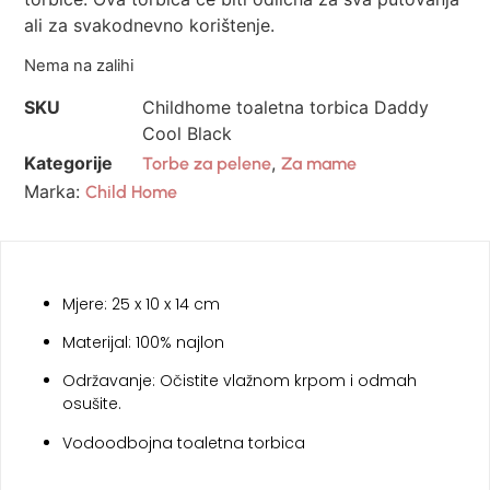
ali za svakodnevno korištenje.
Nema na zalihi
SKU
Childhome toaletna torbica Daddy
Cool Black
Kategorije
,
Torbe za pelene
Za mame
Marka:
Child Home
Mjere: 25 x 10 x 14 cm
Materijal: 100% najlon
Održavanje: Očistite vlažnom krpom i odmah
osušite.
Vodoodbojna toaletna torbica