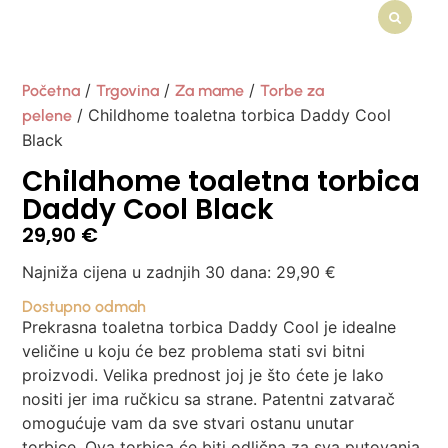
/
/
/
Početna
Trgovina
Za mame
Torbe za
/ Childhome toaletna torbica Daddy Cool
pelene
Black
Childhome toaletna torbica
Daddy Cool Black
29,90
€
Najniža cijena u zadnjih 30 dana:
29,90
€
Dostupno odmah
Prekrasna toaletna torbica Daddy Cool je idealne
veličine u koju će bez problema stati svi bitni
proizvodi. Velika prednost joj je što ćete je lako
nositi jer ima ručkicu sa strane. Patentni zatvarač
omogućuje vam da sve stvari ostanu unutar
torbice. Ova torbica će biti odlična za sva putovanja