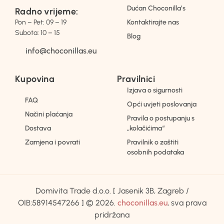
Dućan Choconilla’s
Radno vrijeme:
Pon – Pet: 09 – 19
Kontaktirajte nas
Subota: 10 – 15
Blog
info@choconillas.eu
Kupovina
Pravilnici
Izjava o sigurnosti
FAQ
Opći uvjeti poslovanja
Načini plaćanja
Pravila o postupanju s
Dostava
„kolačićima“
Zamjena i povrati
Pravilnik o zaštiti
osobnih podataka
Domivita Trade d.o.o. [ Jasenik 3B, Zagreb /
OIB:58914547266 ] © 2026.
choconillas.eu
, sva prava
pridržana