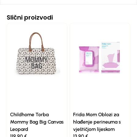
Slični proizvodi
Childhome Torba
Frida Mom Oblozi za
Mommy Bag Big Canvas
hlađenje perineuma s
Leopard
vještičjom lijeskom
119,90
€
13,90
€