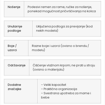
Nošenje
Podesivi remen za rame, ručke za nošenje,
ponekad mogućnost pričvršćivanja na kolica
Unutarnje
Uključena podloga za previjanje (kod
podloge
nekih modela)
Boje /
Razne boje i uzorci (ovisno o brendu /
uzorci
modelu)
Održavanje
Čišćenje vlažnom krpom; ne prati u stroju
(ovisno o materijalu)
Dodatne
– Veliki kapacitet
značajke
– Praktična organizacija
– Svestrana upotreba za mame i
bebe