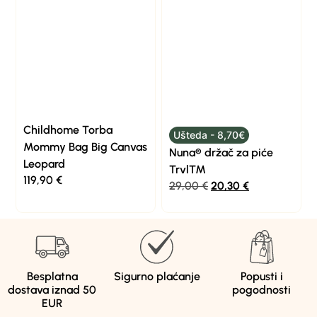
Childhome Torba
Ušteda - 8,70€
Mommy Bag Big Canvas
Nuna® držač za piće
Leopard
Trvl™
119,90
€
29,00
€
20,30
€
Besplatna
Sigurno plaćanje
Popusti i
dostava iznad 50
pogodnosti
EUR