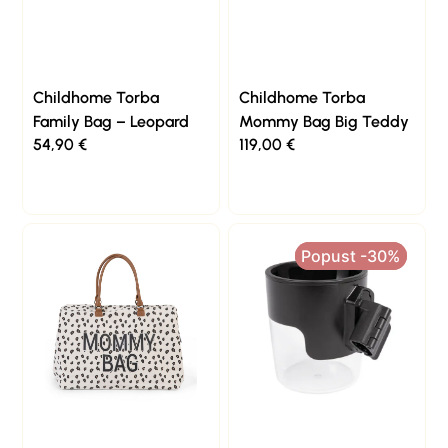
Childhome Torba
Childhome Torba
Family Bag – Leopard
Mommy Bag Big Teddy
54,90
€
119,00
€
Popust -30%
Popust -30%