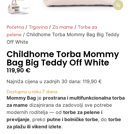
/
/
/
Početna
Trgovina
Za mame
Torbe za
/ Childhome Torba Mommy Bag Big Teddy
pelene
Off White
Childhome Torba Mommy
Bag Big Teddy Off White
119,90
€
Najniža cijena u zadnjih 30 dana:
119,90
€
Dostupno u roku 7 dana
Mommy Bag
je
prostrana i multifunkcionalna torba
za mame
dizajnirana da zadovolji sve potrebe
modernih roditelja — od
torbe za pelene i
previjanje
, preko
putne i bolničke torbe
, do
torbe
za plažu ili vikend izlete
.