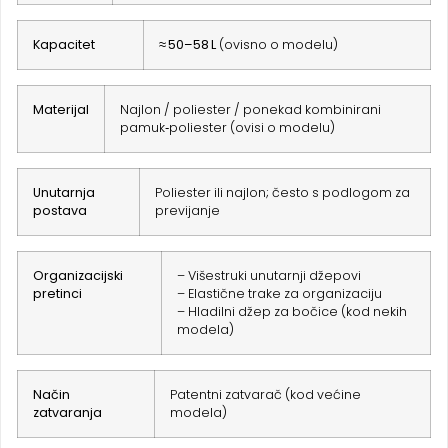
Kapacitet
≈ 50–58 L
(ovisno o modelu)
Materijal
Najlon / poliester / ponekad kombinirani
pamuk‑poliester (ovisi o modelu)
Unutarnja
Poliester ili najlon; često s podlogom za
postava
previjanje
Organizacijski
– Višestruki unutarnji džepovi
pretinci
– Elastične trake za organizaciju
– Hladilni džep za bočice (kod nekih
modela)
Način
Patentni zatvarač (kod većine
zatvaranja
modela)