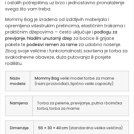
i ostalih potrepština, uz brzo i jednostavno pronalaženje
svega što vam treba.
Mommy Bag je izrađena od izdržljivih materijala i
opremljena višestrukim pretincima, elastičnim trakama i
praktičnim džepovima — često uključuje i
podlogu za
previjanje
,
hladilni unutarnji džep
za bočice ili grijaće
pakete te
podesivi remen za rame
za udobno nošenje.
Zbog svoje veličine i funkcionalnosti, savršena je torba za
svakodnevne obaveze, duža putovanja ili posjete
rodilištu.
Naziv
Mommy Bag
veliki model torbe za mame
modela
(razni proizvođači, tipično veliki capacity)
Namjena
Torba za pelene, previjanje, putna i bolnička
torba, torba za mame
Dimenzije
55 × 30 × 40 cm
(standardna velika veličina)