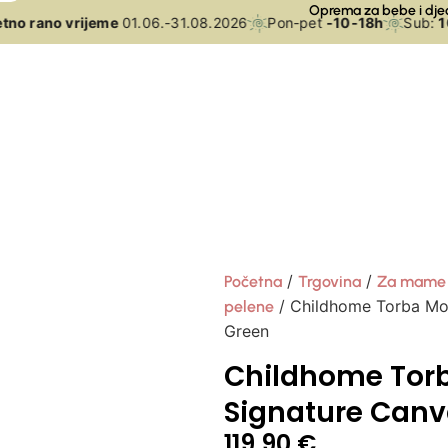
Oprema za bebe i dje
no rano vrijeme
01.06.-31.08.2026
Pon-pet
-10-18h
Sub:
10-
/
/
Početna
Trgovina
Za mame
/ Childhome Torba M
pelene
Green
Childhome To
Signature Canv
119,90
€