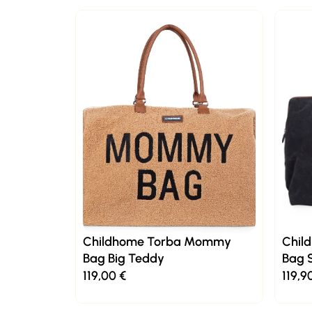
Childhome Torba Mommy
Chil
Bag Big Teddy
Bag 
119,00
€
119,9