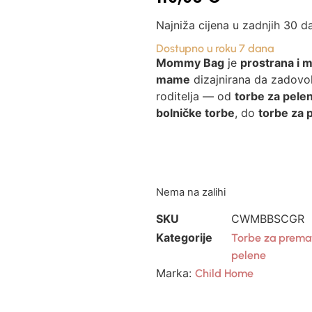
Najniža cijena u zadnjih 30 d
Dostupno u roku 7 dana
Mommy Bag
je
prostrana i m
mame
dizajnirana da zadovol
roditelja — od
torbe za pelen
bolničke torbe
, do
torbe za p
Nema na zalihi
SKU
CWMBBSCGR
Kategorije
Torbe za prema
pelene
Marka:
Child Home