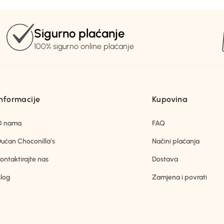
Sigurno plaćanje
100% sigurno online plaćanje
Informacije
Kupovina
O nama
FAQ
ućan Choconilla’s
Načini plaćanja
ontaktirajte nas
Dostava
log
Zamjena i povrati