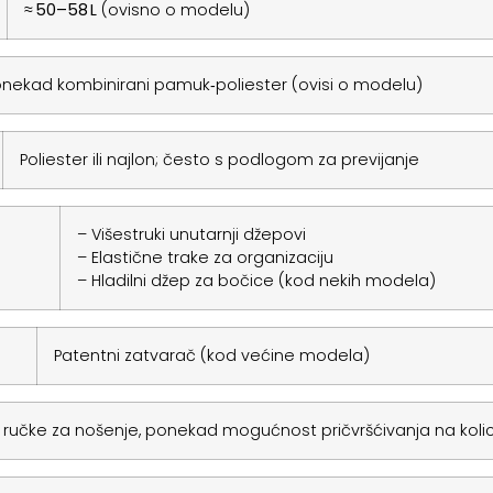
≈ 50–58 L
(ovisno o modelu)
ponekad kombinirani pamuk‑poliester (ovisi o modelu)
Poliester ili najlon; često s podlogom za previjanje
– Višestruki unutarnji džepovi
– Elastične trake za organizaciju
– Hladilni džep za bočice (kod nekih modela)
Patentni zatvarač (kod većine modela)
 ručke za nošenje, ponekad mogućnost pričvršćivanja na koli