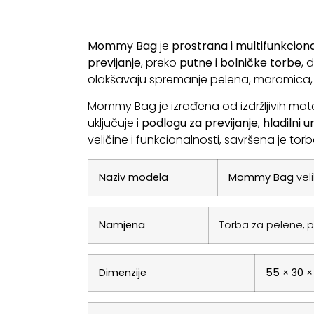
Mommy Bag
je
prostrana i multifunkcio
previjanje
, preko
putne i bolničke torbe
, 
olakšavaju spremanje pelena, maramica, b
Mommy Bag je izrađena od izdržljivih mate
uključuje i
podlogu za previjanje
,
hladilni u
veličine i funkcionalnosti, savršena je to
Naziv modela
Mommy Bag
veli
Namjena
Torba za pelene, p
Dimenzije
55 × 30 