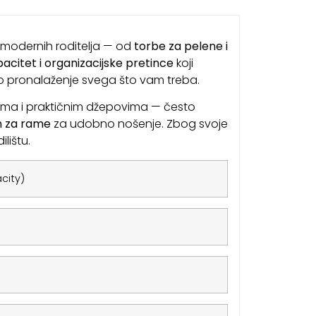
 modernih roditelja — od
torbe za pelene i
pacitet i organizacijske pretince
koji
no pronalaženje svega što vam treba.
akama i praktičnim džepovima — često
n za rame
za udobno nošenje. Zbog svoje
lištu.
city)