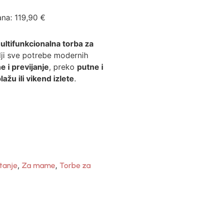
ana:
119,90
€
ultifunkcionalna torba za
ji sve potrebe modernih
e i previjanje
, preko
putne i
lažu ili vikend izlete
.
,
,
tanje
Za mame
Torbe za