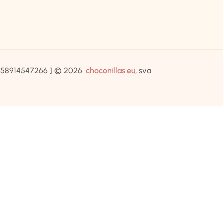
IB:58914547266 ] © 2026.
choconillas.eu
, sva