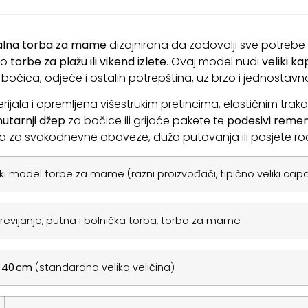
nalna torba za mame
dizajnirana da zadovolji sve potrebe
do
torbe za plažu ili vikend izlete
. Ovaj model nudi
veliki ka
očica, odjeće i ostalih potrepština, uz brzo i jednostav
rijala i opremljena višestrukim pretincima, elastičnim tr
nutarnji džep
za bočice ili grijaće pakete te
podesivi reme
rba za svakodnevne obaveze, duža putovanja ili posjete rodi
ki model torbe za mame (razni proizvođači, tipično veliki capa
revijanje, putna i bolnička torba, torba za mame
× 40 cm
(standardna velika veličina)