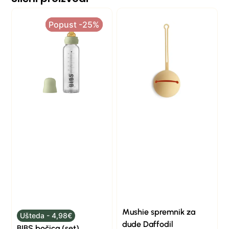
Popust -25%
Popust -25%
Mushie spremnik za
Ušteda - 4,98€
dude Daffodil
BIBS bočica (set)