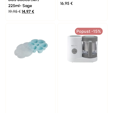
16,95
€
225ml- Sage
19,95
€
14,97
€
Popust -15%
Popust -15%