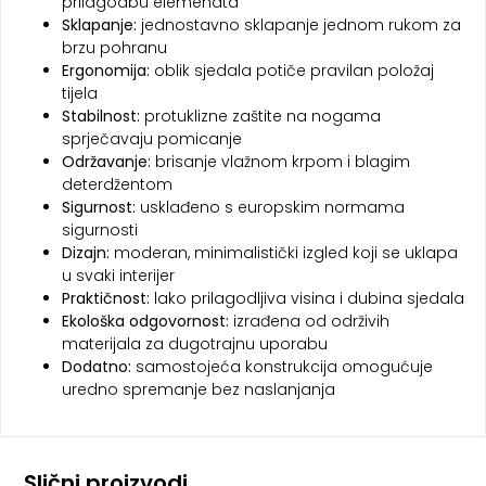
prilagodbu elemenata
Sklapanje:
jednostavno sklapanje jednom rukom za
brzu pohranu
Ergonomija:
oblik sjedala potiče pravilan položaj
tijela
Stabilnost:
protuklizne zaštite na nogama
sprječavaju pomicanje
Održavanje:
brisanje vlažnom krpom i blagim
deterdžentom
Sigurnost:
usklađeno s europskim normama
sigurnosti
Dizajn:
moderan, minimalistički izgled koji se uklapa
u svaki interijer
Praktičnost:
lako prilagodljiva visina i dubina sjedala
Ekološka odgovornost:
izrađena od održivih
materijala za dugotrajnu uporabu
Dodatno:
samostojeća konstrukcija omogućuje
uredno spremanje bez naslanjanja
Slični proizvodi