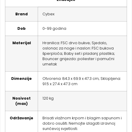
Brand
Cybex
Dob
0-99 godina
Materijal
Hranilica: FSC drvo bukve; Sjedalo,
oslonac za noge i naslon: FSC bukova
šperploča; Baby set i pladanj: plastika;
Bouncer gnijezdo: poliester i pamučni
umetak
Dimenzije
Otvorena: 84.3 x 69.9 x 47.3 cm; Sklopljena:
91.5 x 27.4 x 47.3 cm
Nosivost
120 kg
(max)
Održavanje
Brisati vlažnom krpom i blagim sapunom i
dobro osušiti. Nemojte izlagati izravnoj
sunčevoj svjetlosti.