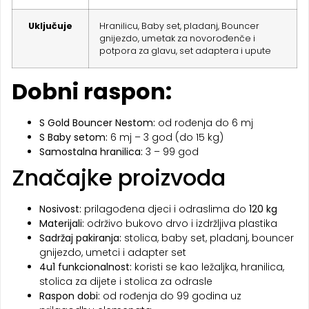
Uključuje
Hranilicu, Baby set, pladanj, Bouncer
gnijezdo, umetak za novorođenče i
potpora za glavu, set adaptera i upute
Dobni raspon:
S Gold Bouncer Nestom:
od rođenja do 6 mj
S Baby setom:
6 mj – 3 god (do 15 kg)
Samostalna hranilica:
3 – 99 god
Značajke proizvoda
Nosivost:
prilagođena djeci i odraslima do
120 kg
Materijali:
održivo bukovo drvo i izdržljiva plastika
Sadržaj pakiranja:
stolica, baby set, pladanj, bouncer
gnijezdo, umetci i adapter set
4u1 funkcionalnost:
koristi se kao ležaljka, hranilica,
stolica za dijete i stolica za odrasle
Raspon dobi:
od rođenja do 99 godina uz