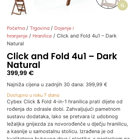
/
/
Početna
Trgovina
Dojenje i
/
/ Click and Fold 4u1 – Dark
hranjenje
Hranilice
Natural
Click and Fold 4u1 – Dark
Natural
399,99
€
Najniža cijena u zadnjih 30 dana:
399,99
€
Dostupno u roku 7 dana
Cybex Click & Fold 4-in-1 hranilica prati dijete od
rođenja do odrasle dobi. Zahvaljujući pametnom
sustavu dodataka, lako se pretvara iz udobnog
ležaljka gnijezda za novorođenče u dječju hranilicu,
a kasnije u samostalnu stolicu. Izrađena je od
kvalitetnog bukovog drva i plastike, s naglaskom na