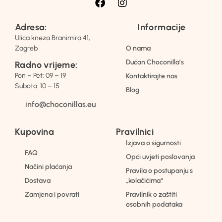
Adresa:
Informacije
Ulica kneza Branimira 41,
Zagreb
O nama
Dućan Choconilla’s
Radno vrijeme:
Pon – Pet: 09 – 19
Kontaktirajte nas
Subota: 10 – 15
Blog
info@choconillas.eu
Kupovina
Pravilnici
Izjava o sigurnosti
FAQ
Opći uvjeti poslovanja
Načini plaćanja
Pravila o postupanju s
Dostava
„kolačićima“
Zamjena i povrati
Pravilnik o zaštiti
osobnih podataka