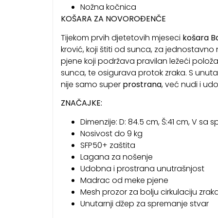
Nožna kočnica
KOŠARA ZA NOVOROĐENČE
Tijekom prvih djetetovih mjeseci
košara Ba
krović, koji štiti od sunca, za jednostavno
pjene koji podržava pravilan ležeći polo
sunca, te osigurava protok zraka. S unu
nije samo super
prostrana
, već nudi i ud
ZNAČAJKE:
Dimenzije: D: 84.5 cm, Š:41 cm, V sa 
Nosivost do 9 kg
SFP50+ zaštita
Lagana za nošenje
Udobna i prostrana unutrašnjost
Madrac od meke pjene
Mesh prozor za bolju cirkulaciju zrak
Unutarnji džep za spremanje stvar