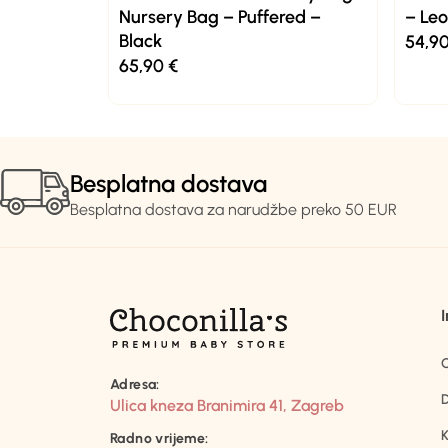
Nursery Bag – Puffered –
– Le
Black
54,9
65,90
€
Besplatna dostava
Besplatna dostava za narudžbe preko 50 EUR
Adresa:
D
Ulica kneza Branimira 41, Zagreb
K
Radno vrijeme: