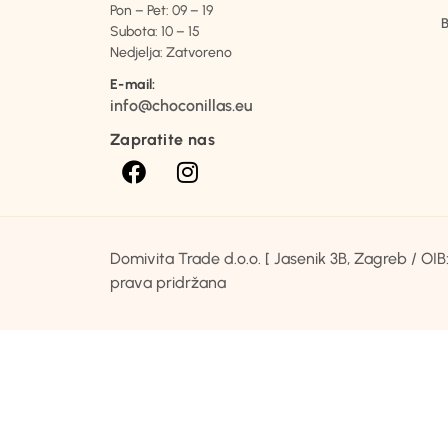
Pon – Pet: 09 – 19
B
Subota: 10 – 15
Nedjelja: Zatvoreno
E-mail:
info@choconillas.eu
Zapratite nas
Domivita Trade d.o.o. [ Jasenik 3B, Zagreb / O
prava pridržana