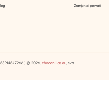
log
Zamjena i povrati
IB:58914547266 ] © 2026.
choconillas.eu
, sva