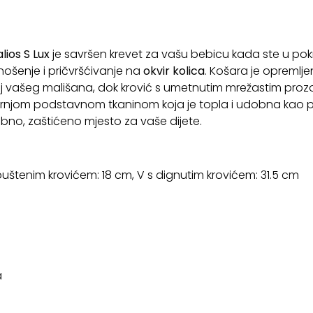
lios S
Lux
je savršen krevet za vašu bebicu kada ste u pok
 nošenje i pričvršćivanje na
okvir kolica
. Košara je opreml
žaj vašeg mališana, dok krović s umetnutim mrežastim proz
tarnjom podstavnom tkaninom koja je topla i udobna kao
obno, zaštićeno mjesto za vaše dijete.
spuštenim krovićem: 18 cm, V s dignutim krovićem: 31.5 cm
a