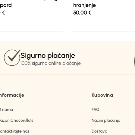
opard
hranjenje
0
€
50,00
€
Sigurno plaćanje
100% sigurno online plaćanje
Informacije
Kupovina
O nama
FAQ
ućan Choconilla’s
Načini plaćanja
ontaktirajte nas
Dostava