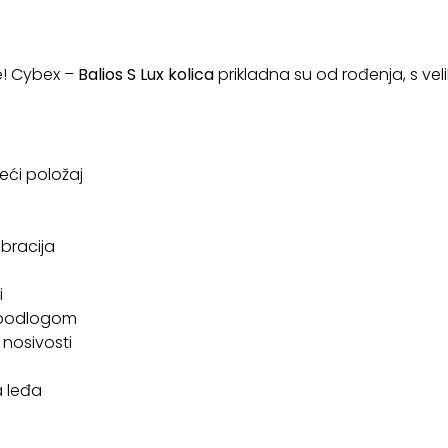
! Cybex –
Balios S Lux kolica
prikladna su od rođenja, s vel
ći položaj
ibracija
i
h podlogom
 nosivosti
 leđa