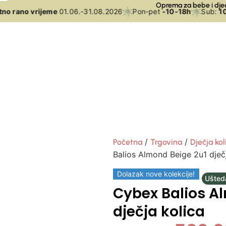
Oprema za bebe i dje
o rano vrijeme
01.06.-31.08.2026
Pon-pet
-10-18h
Sub:
10-
/
/
Početna
Trgovina
Dječja kol
Balios Almond Beige 2u1 dječ
Dolazak nove kolekcije!
Ušted
Cybex Balios A
dječja kolica