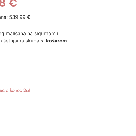
98
€
ana:
539,99
€
g mališana na sigurnom i
m šetnjama skupa s
košarom
ečja kolica 2u1