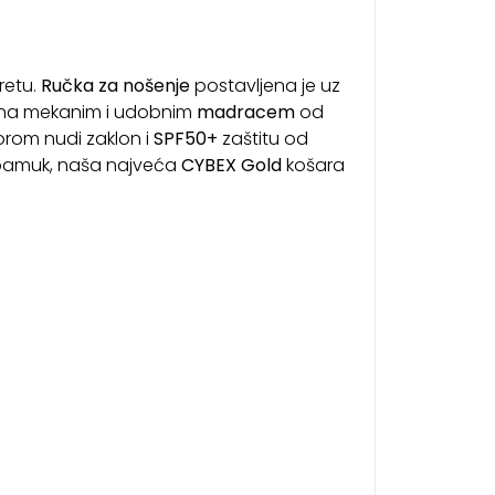
retu.
Ručka za nošenje
postavljena je uz
jena mekanim i udobnim
madracem
od
orom nudi zaklon i
SPF50+
zaštitu od
 pamuk, naša najveća
CYBEX Gold
košara