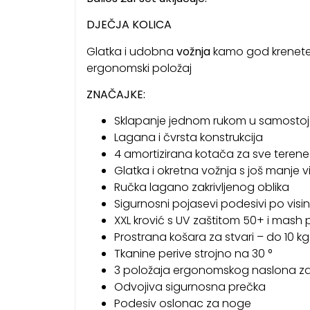
DJEČJA KOLICA
Glatka i udobna
vožnja
kamo god krenete
ergonomski položaj
ZNAČAJKE:
Sklapanje jednom rukom u samostoje
Lagana i čvrsta konstrukcija
4 amortizirana kotača za sve terene
Glatka i okretna vožnja s još manje v
Ručka lagano zakrivljenog oblika
Sigurnosni pojasevi podesivi po visin
XXL krović s UV zaštitom 50+ i mas
Prostrana košara za stvari – do 10 kg
Tkanine perive strojno na 30 °
3 položaja ergonomskog naslona za
Odvojiva sigurnosna prečka
Podesiv oslonac za noge