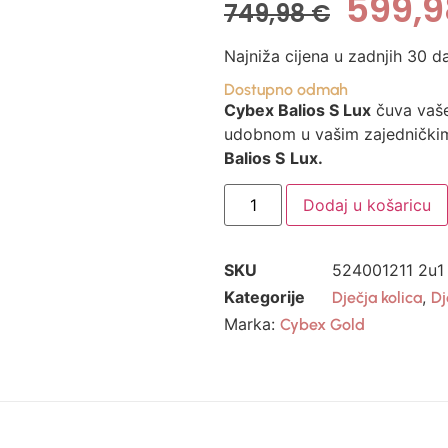
599,
749,98
€
Najniža cijena u zadnjih 30 d
Dostupno odmah
Cybex Balios S Lux
čuva vaše
udobnom u vašim zajednički
Balios S
Lux.
Dodaj u košaricu
SKU
524001211 2u1
Kategorije
,
Dječja kolica
Dj
Marka:
Cybex Gold