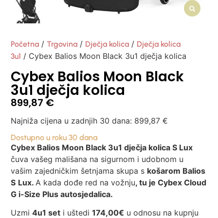
/
/
/
Početna
Trgovina
Dječja kolica
Dječja kolica
/ Cybex Balios Moon Black 3u1 dječja kolica
3u1
Cybex Balios Moon Black
3u1 dječja kolica
899,87
€
Najniža cijena u zadnjih 30 dana:
899,87
€
Dostupno u roku 30 dana
Cybex Balios Moon Black 3u1 dječja kolica S Lux
čuva vašeg mališana na sigurnom i udobnom u
vašim zajedničkim šetnjama skupa s
košarom Balios
S
Lux.
A kada dođe red na vožnju
, tu je Cybex Cloud
G i-Size Plus autosjedalica.
Uzmi
4u1 set
i uštedi
174
,00€
u odnosu na kupnju