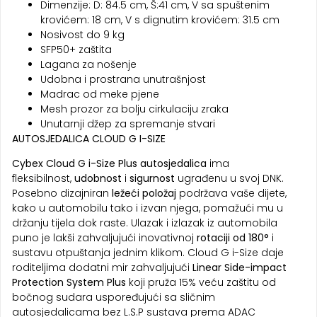
Dimenzije: D: 84.5 cm, Š:41 cm, V sa spuštenim
krovićem: 18 cm, V s dignutim krovićem: 31.5 cm
Nosivost do 9 kg
SFP50+ zaštita
Lagana za nošenje
Udobna i prostrana unutrašnjost
Madrac od meke pjene
Mesh prozor za bolju cirkulaciju zraka
Unutarnji džep za spremanje stvari
AUTOSJEDALICA CLOUD G I-SIZE
Cybex Cloud G i-Size Plus autosjedalica
ima
fleksibilnost,
udobnost
i
sigurnost
ugrađenu u svoj DNK.
Posebno dizajniran
ležeći položaj
podržava vaše dijete,
kako u automobilu tako i izvan njega, pomažući mu u
držanju tijela dok raste. Ulazak i izlazak iz automobila
puno je lakši zahvaljujući inovativnoj
rotaciji od 180°
i
sustavu otpuštanja jednim klikom. Cloud G i-Size daje
roditeljima dodatni mir zahvaljujući
Linear Side-impact
Protection System Plus
koji pruža 15% veću zaštitu od
bočnog sudara uspoređujući sa sličnim
autosjedalicama bez L.S.P sustava prema ADAC