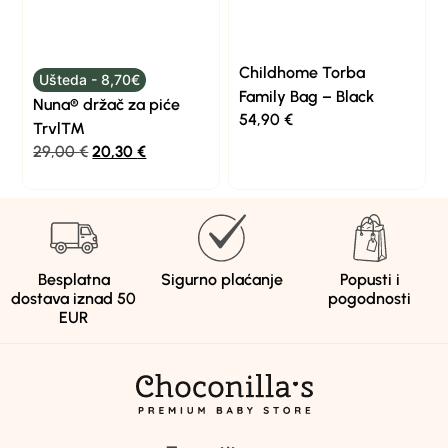
Childhome Torba
Ušteda - 8,70€
Family Bag – Black
Nuna® držač za piće
54,90
€
Trvl™
29,00
€
20,30
€
Besplatna
Sigurno plaćanje
Popusti i
dostava iznad 50
pogodnosti
EUR