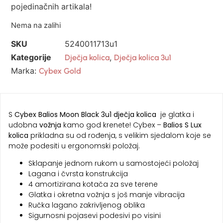
pojedinačnih artikala!
Nema na zalihi
SKU
5240011713u1
Kategorije
,
Dječja kolica
Dječja kolica 3u1
Marka:
Cybex Gold
S
Cybex Balios Moon Black 3u1 dječja kolica
je glatka i
udobna
vožnja
kamo god krenete! Cybex –
Balios S Lux
kolica
prikladna su od rođenja, s velikim sjedalom koje se
može podesiti u ergonomski položaj.
Sklapanje jednom rukom u samostojeći položaj
Lagana i čvrsta konstrukcija
4 amortizirana kotača za sve terene
Glatka i okretna vožnja s još manje vibracija
Ručka lagano zakrivljenog oblika
Sigurnosni pojasevi podesivi po visini