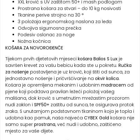
XXL krović s UV zaštitom 50+ i mash podlogom
Prostrana košara za stvari – do 10 kg nosivosti
Tkanine perive strojno na 30 °
3 položaja ergonomskog naslona za leđa
Odvojiva sigurnosna prečka
Podesiv oslonac za noge
Nožna kočnica
KOŠARA ZA NOVOROĐENČE
Tijekom prvih djetetovih mjeseci
košara Balios S
Lux
je
savršen krevet za vašu bebicu kada ste u pokretu.
Ručka
za nošenje
postavljena je uz krović, koji štiti od sunca, za
jednostavno nošenje i pričvršćivanje na
okvir kolica
.
Košara je opremljena mekanim i udobnim
madracem
od
pjene koji podržava pravilan ležeći položaj vašeg
mališana, dok krović s umetnutim mrežastim prozorom
nudi zaklon i
SPF50+
zaštitu od sunca, te osigurava protok
zraka. S unutarnjom podstavnom tkaninom koja je topla i
udobna kao pamuk, naša najveća
CYBEX Gold
košara nije
samo super
prostrana
, već nudi i udobno, zaštićeno
mjesto za vaše dijete.