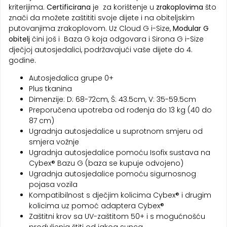
kriterijima.
Certificirana
je za korištenje u
zrakoplovima
što
znači da možete zaštititi svoje dijete i na obiteljskim
putovanjima zrakoplovom. Uz Cloud G i-Size,
Modular G
obitelj
čini još i Baza G koja odgovara i Sirona G i-Size
dječjoj autosjedalici, podržavajući vaše dijete do 4.
godine.
Autosjedalica grupe 0+
Plus tkanina
Dimenzije: D: 68-72cm, Š: 43.5cm, V: 35-59.5cm
Preporučena upotreba od rođenja do 13 kg (40 do
87 cm)
Ugradnja autosjedalice u suprotnom smjeru od
smjera vožnje
Ugradnja autosjedalice pomoću Isofix sustava na
Cybex® Bazu G (baza se kupuje odvojeno)
Ugradnja autosjedalice pomoću sigurnosnog
pojasa vozila
Kompatibilnost s dječjim kolicima Cybex® i drugim
kolicima uz pomoć adaptera Cybex®
Zaštitni krov sa UV-zaštitom 50+ i s mogućnošću