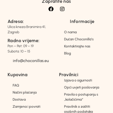
Zapratite nas
Adresa:
Informacije
Ulica kneza Branimira 41,
Zagreb
O nama
Dućan Choconilla’s
Radno vrijeme:
Pon – Pet: 09 – 19
Kontaktirajte nas
Subota: 10 – 15
Blog
info@choconillas.eu
Kupovina
Pravilnici
Izjava o sigurnosti
FAQ
Opći uvjeti poslovanja
Načini plaćanja
Pravila o postupanju s
Dostava
„kolačićima“
Zamjena i povrati
Pravilnik o zaštiti
osobnih podataka