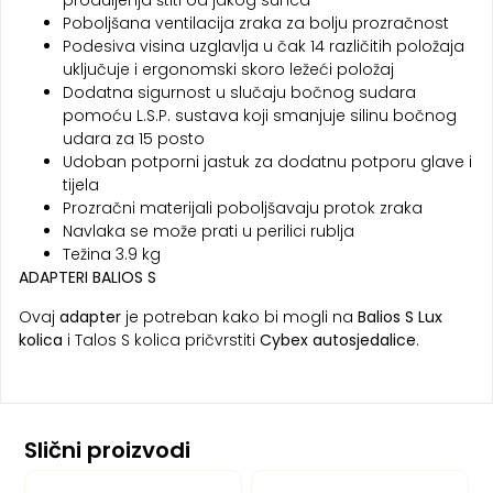
produljenja štiti od jakog sunca
Poboljšana ventilacija zraka za bolju prozračnost
Podesiva visina uzglavlja u čak 14 različitih položaja
uključuje i ergonomski skoro ležeći položaj
Dodatna sigurnost u slučaju bočnog sudara
pomoću L.S.P. sustava koji smanjuje silinu bočnog
udara za 15 posto
Udoban potporni jastuk za dodatnu potporu glave i
tijela
Prozračni materijali poboljšavaju protok zraka
Navlaka se može prati u perilici rublja
Težina 3.9 kg
ADAPTERI BALIOS S
Ovaj
adapter
je potreban kako bi mogli na
Balios S
Lux
kolica
i Talos S kolica pričvrstiti
Cybex autosjedalice
.
Slični proizvodi