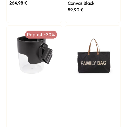
264,98
€
Canvas Black
59,90
€
Popust -30%
Popust -30%