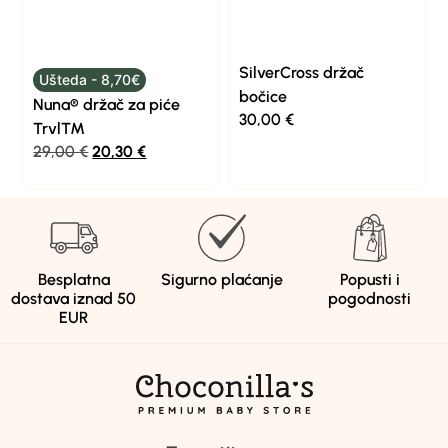
SilverCross držač
Ušteda - 8,70€
bočice
Nuna® držač za piće
30,00
€
Trvl™
29,00
€
20,30
€
Besplatna
Sigurno plaćanje
Popusti i
dostava iznad 50
pogodnosti
EUR