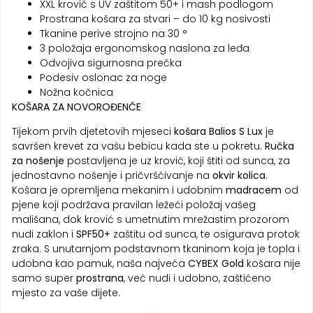
XXL krović s UV zaštitom 50+ i mash podlogom
Prostrana košara za stvari – do 10 kg nosivosti
Tkanine perive strojno na 30 °
3 položaja ergonomskog naslona za leđa
Odvojiva sigurnosna prečka
Podesiv oslonac za noge
Nožna kočnica
KOŠARA ZA NOVOROĐENČE
Tijekom prvih djetetovih mjeseci
košara Balios S
Lux
je
savršen krevet za vašu bebicu kada ste u pokretu.
Ručka
za nošenje
postavljena je uz krović, koji štiti od sunca, za
jednostavno nošenje i pričvršćivanje na
okvir kolica
.
Košara je opremljena mekanim i udobnim
madracem
od
pjene koji podržava pravilan ležeći položaj vašeg
mališana, dok krović s umetnutim mrežastim prozorom
nudi zaklon i
SPF50+
zaštitu od sunca, te osigurava protok
zraka. S unutarnjom podstavnom tkaninom koja je topla i
udobna kao pamuk, naša najveća
CYBEX Gold
košara nije
samo super
prostrana
, već nudi i udobno, zaštićeno
mjesto za vaše dijete.