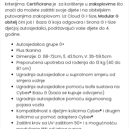
kriterijima.
Certificirana
je za korištenje u
zrakoplovima
što
znači da možete zaštititi svoje dijete i na obiteljskim
putovanjima zrakoplovom. Uz Cloud G i-Size,
Modular G
obitelj
čini još i Baza G koja odgovara i Sirona G i-Size
dječjoj autosjedalici, podržavajući vaše dijete do 4.
godine.
Autosjedalica grupe 0+
Plus tkanina
Dimenzije: D: 68-72cm, Š: 43.5cm, V: 35-59.5cm
Preporučena upotreba od rođenja do 13 kg (40 do
87 cm)
Ugradnja autosjedalice u suprotnom smjeru od
smjera vožnje
Ugradnja autosjedalice pomoću Isofix sustava na
Cybex® Bazu G (baza se kupuje odvojeno)
Ugradnja autosjedalice pomoću sigurnosnog
pojasa vozila
Kompatibilnost s dječjim kolicima Cybex® i drugim
kolicima uz pomoć adaptera Cybex®
Zaštitni krov sa UV-zaštitom 50+ i s mogućnošću