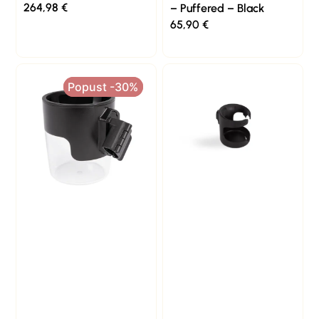
264,98
€
– Puffered – Black
65,90
€
Popust -30%
Popust -30%