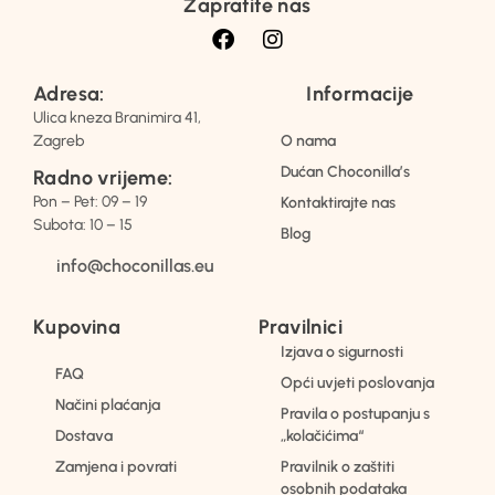
Zapratite nas
Adresa:
Informacije
Ulica kneza Branimira 41,
Zagreb
O nama
Dućan Choconilla’s
Radno vrijeme:
Pon – Pet: 09 – 19
Kontaktirajte nas
Subota: 10 – 15
Blog
info@choconillas.eu
Kupovina
Pravilnici
Izjava o sigurnosti
FAQ
Opći uvjeti poslovanja
Načini plaćanja
Pravila o postupanju s
Dostava
„kolačićima“
Zamjena i povrati
Pravilnik o zaštiti
osobnih podataka