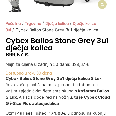
/
/
/
Početna
Trgovina
Dječja kolica
Dječja kolica
/ Cybex Balios Stone Grey 3u1 dječja kolica
3u1
Cybex Balios Stone Grey 3u1
dječja kolica
899,87
€
Najniža cijena u zadnjih 30 dana:
899,87
€
Dostupno u roku 30 dana
Cybex Balios Stone Grey 3u1 dječja kolica S Lux
čuva vašeg mališana na sigurnom i udobnom u
vašim zajedničkim šetnjama skupa s
košarom Balios
S
Lux.
A kada dođe red na vožnju
, tu je Cybex Cloud
G i-Size Plus autosjedalica
Uzmi
4u1 set
i uštedi
174
,00€
u odnosu na kupnju