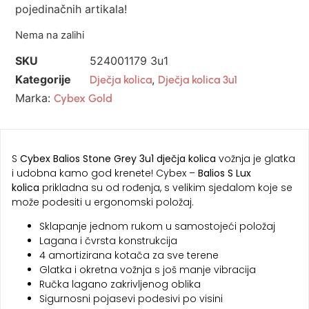
pojedinačnih artikala!
Nema na zalihi
SKU
524001179 3u1
Kategorije
,
Dječja kolica
Dječja kolica 3u1
Marka:
Cybex Gold
S
Cybex Balios Stone Grey 3u1 dječja kolica
vožnja je glatka
i udobna kamo god krenete! Cybex –
Balios S Lux
kolica
prikladna su od rođenja, s velikim sjedalom koje se
može podesiti u ergonomski položaj.
Sklapanje jednom rukom u samostojeći položaj
Lagana i čvrsta konstrukcija
4 amortizirana kotača za sve terene
Glatka i okretna vožnja s još manje vibracija
Ručka lagano zakrivljenog oblika
Sigurnosni pojasevi podesivi po visini