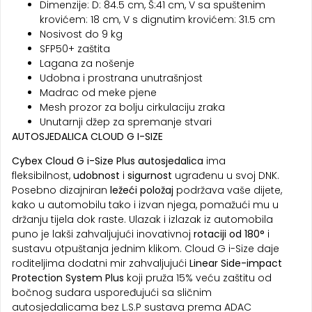
Dimenzije: D: 84.5 cm, Š:41 cm, V sa spuštenim
krovićem: 18 cm, V s dignutim krovićem: 31.5 cm
Nosivost do 9 kg
SFP50+ zaštita
Lagana za nošenje
Udobna i prostrana unutrašnjost
Madrac od meke pjene
Mesh prozor za bolju cirkulaciju zraka
Unutarnji džep za spremanje stvari
AUTOSJEDALICA CLOUD G I-SIZE
Cybex Cloud G i-Size Plus autosjedalica
ima
fleksibilnost,
udobnost
i
sigurnost
ugrađenu u svoj DNK.
Posebno dizajniran
ležeći položaj
podržava vaše dijete,
kako u automobilu tako i izvan njega, pomažući mu u
držanju tijela dok raste. Ulazak i izlazak iz automobila
puno je lakši zahvaljujući inovativnoj
rotaciji od 180°
i
sustavu otpuštanja jednim klikom. Cloud G i-Size daje
roditeljima dodatni mir zahvaljujući
Linear Side-impact
Protection System Plus
koji pruža 15% veću zaštitu od
bočnog sudara uspoređujući sa sličnim
autosjedalicama bez L.S.P sustava prema ADAC