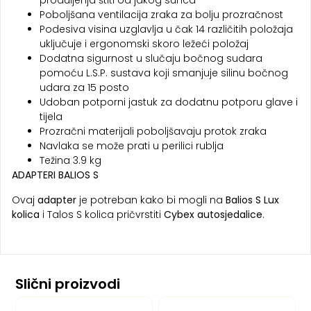
produljenja štiti od jakog sunca
Poboljšana ventilacija zraka za bolju prozračnost
Podesiva visina uzglavlja u čak 14 različitih položaja
uključuje i ergonomski skoro ležeći položaj
Dodatna sigurnost u slučaju bočnog sudara
pomoću L.S.P. sustava koji smanjuje silinu bočnog
udara za 15 posto
Udoban potporni jastuk za dodatnu potporu glave i
tijela
Prozračni materijali poboljšavaju protok zraka
Navlaka se može prati u perilici rublja
Težina 3.9 kg
ADAPTERI BALIOS S
Ovaj
adapter
je potreban kako bi mogli na
Balios S
Lux
kolica
i Talos S kolica pričvrstiti
Cybex autosjedalice
.
Slični proizvodi