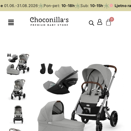
e
01.06.-31.08.2026
Pon-pet:
10-18h
Sub:
10-15h
Ljetno ra