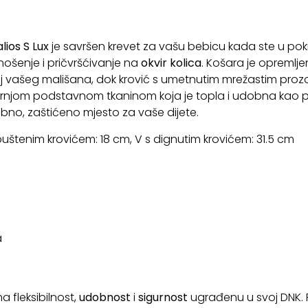
lios S
Lux
je savršen krevet za vašu bebicu kada ste u pok
 nošenje i pričvršćivanje na
okvir kolica
. Košara je opreml
žaj vašeg mališana, dok krović s umetnutim mrežastim proz
tarnjom podstavnom tkaninom koja je topla i udobna kao
obno, zaštićeno mjesto za vaše dijete.
spuštenim krovićem: 18 cm, V s dignutim krovićem: 31.5 cm
a
a fleksibilnost,
udobnost
i
sigurnost
ugrađenu u svoj DNK.