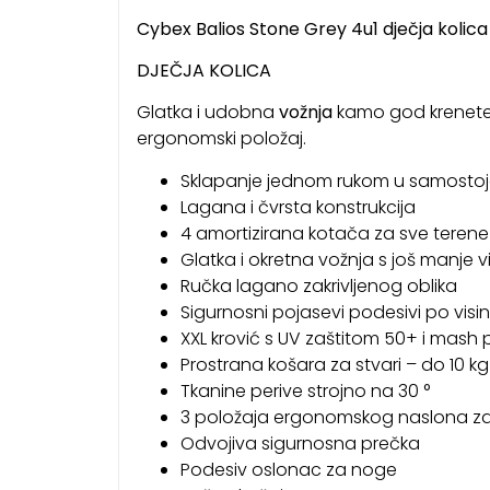
Cybex Balios Stone Grey 4u1 dječja kolica
DJEČJA KOLICA
Glatka i udobna
vožnja
kamo god krenete
ergonomski položaj.
Sklapanje jednom rukom u samostoje
Lagana i čvrsta konstrukcija
4 amortizirana kotača za sve terene
Glatka i okretna vožnja s još manje v
Ručka lagano zakrivljenog oblika
Sigurnosni pojasevi podesivi po visin
XXL krović s UV zaštitom 50+ i mas
Prostrana košara za stvari – do 10 kg
Tkanine perive strojno na 30 °
3 položaja ergonomskog naslona za
Odvojiva sigurnosna prečka
Podesiv oslonac za noge