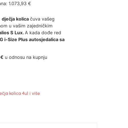
ana:
1.073,93
€
 dječja kolica
čuva vašeg
nom u vašim zajedničkim
lios S
Lux.
A kada dođe red
G i-Size Plus autosjedalica sa
0€
u odnosu na kupnju
ečja kolica 4u1 i više