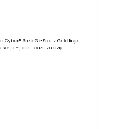
za
Cybex® Baza G i-Size
iz
Gold linije
.
ješenje – jedna baza za dvije