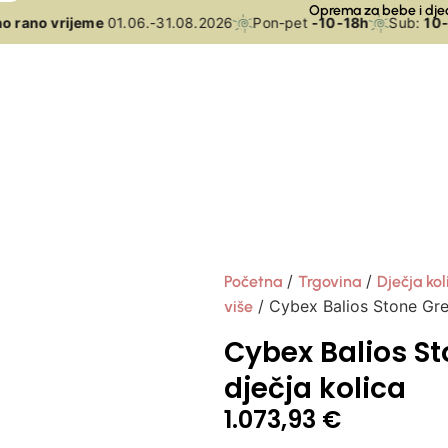
Oprema za bebe i dje
rano vrijeme
01.06.-31.08.2026
Pon-pet
-10-18h
Sub:
10-15
/
/
Početna
Trgovina
Dječja kol
/ Cybex Balios Stone Gre
više
Cybex Balios St
dječja kolica
1.073,93
€