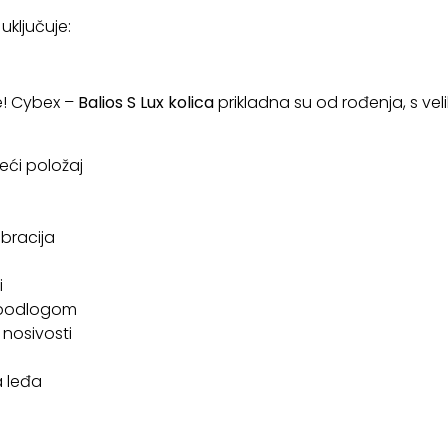
uključuje:
! Cybex –
Balios S Lux kolica
prikladna su od rođenja, s vel
ći položaj
ibracija
i
h podlogom
 nosivosti
 leđa