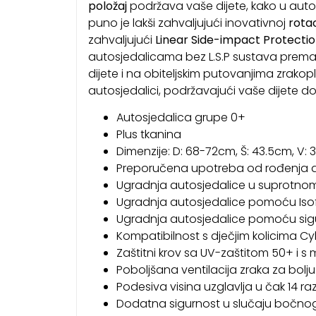
položaj
podržava vaše dijete, kako u automo
puno je lakši zahvaljujući inovativnoj
rotac
zahvaljujući
Linear Side-impact Protecti
autosjedalicama bez L.S.P sustava prema 
dijete i na obiteljskim putovanjima zrakop
autosjedalici, podržavajući vaše dijete do
Autosjedalica grupe 0+
Plus tkanina
Dimenzije: D: 68-72cm, Š: 43.5cm, V:
Preporučena upotreba od rođenja d
Ugradnja autosjedalice u suprotnom
Ugradnja autosjedalice pomoću Iso
Ugradnja autosjedalice pomoću sig
Kompatibilnost s dječjim kolicima 
Zaštitni krov sa UV-zaštitom 50+ i s
Poboljšana ventilacija zraka za bolj
Podesiva visina uzglavlja u čak 14 raz
Dodatna sigurnost u slučaju bočnog 