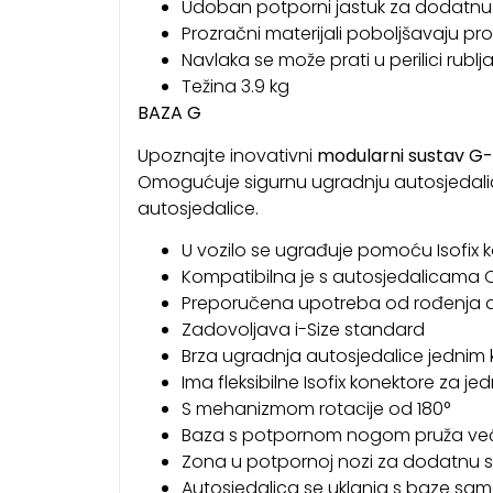
Udoban potporni jastuk za dodatnu p
Prozračni materijali poboljšavaju pr
Navlaka se može prati u perilici rublj
Težina 3.9 kg
BAZA G
Upoznajte inovativni
modularni sustav G-
Omogućuje sigurnu ugradnju autosjedalica 
autosjedalice.
U vozilo se ugrađuje pomoću Isofix 
Kompatibilna je s autosjedalicama Cy
Preporučena upotreba od rođenja 
Zadovoljava i-Size standard
Brza ugradnja autosjedalice jednim 
Ima fleksibilne Isofix konektore za j
S mehanizmom rotacije od 180°
Baza s potpornom nogom pruža već
Zona u potpornoj nozi za dodatnu sta
Autosjedalica se uklanja s baze sa