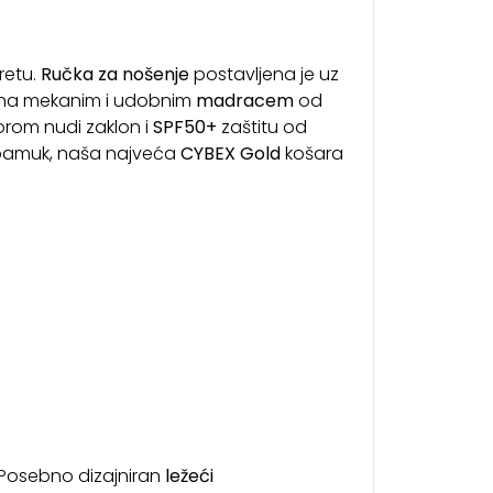
retu.
Ručka za nošenje
postavljena je uz
jena mekanim i udobnim
madracem
od
orom nudi zaklon i
SPF50+
zaštitu od
 pamuk, naša najveća
CYBEX Gold
košara
 Posebno dizajniran
ležeći