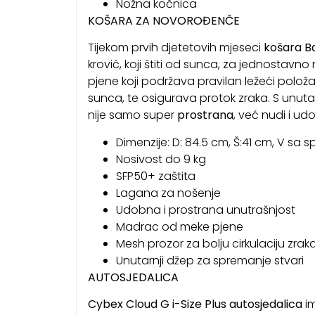
Nožna kočnica
KOŠARA ZA NOVOROĐENČE
Tijekom prvih djetetovih mjeseci
košara Ba
krović, koji štiti od sunca, za jednostavno
pjene koji podržava pravilan ležeći polo
sunca, te osigurava protok zraka. S unu
nije samo super
prostrana
, već nudi i ud
Dimenzije: D: 84.5 cm, Š:41 cm, V sa 
Nosivost do 9 kg
SFP50+ zaštita
Lagana za nošenje
Udobna i prostrana unutrašnjost
Madrac od meke pjene
Mesh prozor za bolju cirkulaciju zrak
Unutarnji džep za spremanje stvari
AUTOSJEDALICA
Cybex Cloud G i-Size Plus autosjedalica
im