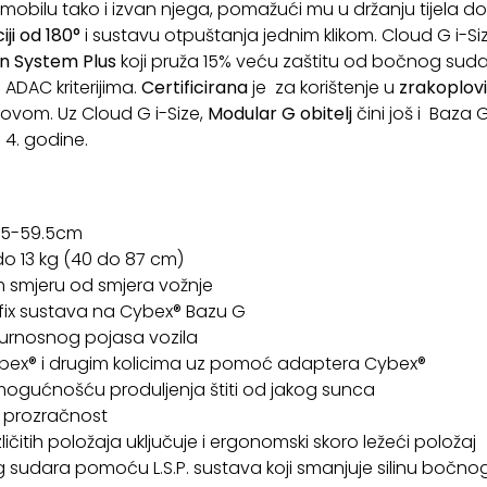
bilu tako i izvan njega, pomažući mu u držanju tijela dok 
iji od 180°
i sustavu otpuštanja jednim klikom. Cloud G i-Si
on System Plus
koji pruža 15% veću zaštitu od bočnog suda
ADAC kriterijima.
Certificirana
je za korištenje u
zrakoplov
lovom. Uz Cloud G i-Size,
Modular G obitelj
čini još i Baza 
 4. godine.
 35-59.5cm
o 13 kg (40 do 87 cm)
 smjeru od smjera vožnje
fix sustava na Cybex® Bazu G
urnosnog pojasa vozila
Cybex® i drugim kolicima uz pomoć adaptera Cybex®
 mogućnošću produljenja štiti od jakog sunca
u prozračnost
ličitih položaja uključuje i ergonomski skoro ležeći položaj
sudara pomoću L.S.P. sustava koji smanjuje silinu bočno