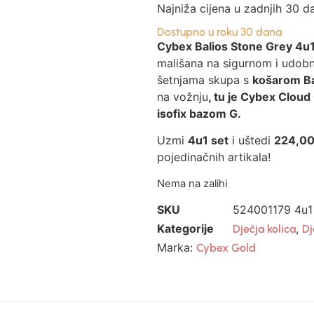
Najniža cijena u zadnjih 30 d
Dostupno u roku 30 dana
Cybex Balios Stone Grey 4u1
mališana na sigurnom i udob
šetnjama skupa s
košarom Ba
na vožnju
, tu je Cybex Cloud 
isofix bazom G.
Uzmi
4u1 set
i uštedi
224,0
pojedinačnih artikala!
Nema na zalihi
SKU
524001179 4u1
Kategorije
,
Dječja kolica
Dj
Marka:
Cybex Gold