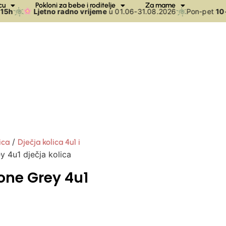
cu
Pokloni za bebe i roditelje
Za mame
h
Ljetno radno vrijeme
u 01.06-31.08.2026
Pon-pet
10-1
/
ica
Dječja kolica 4u1 i
y 4u1 dječja kolica
one Grey 4u1