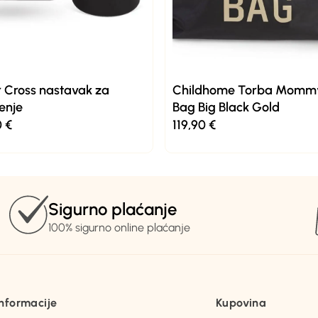
r Cross nastavak za
Childhome Torba Momm
enje
Bag Big Black Gold
0
€
119,90
€
Sigurno plaćanje
100% sigurno online plaćanje
Informacije
Kupovina