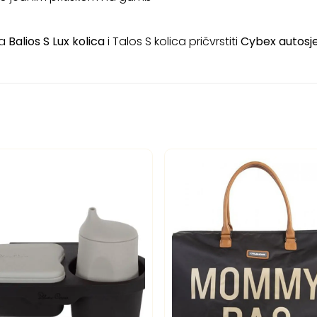
na
Balios S
Lux kolica
i Talos S kolica pričvrstiti
Cybex autosje