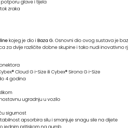
otporu glave i tijela
otok zraka
a
line
kojeg je dio i
Baza G.
Osnovni dio ovog sustava je ba
za dvije različite dobne skupine i tako nudi inovativno r
konektora
bex® Cloud G i-Size ili Cybex® Sirona G i-Size
do 4 godina
klikom
ednostavnu ugradnju u vozilo
u sigurnost
bilnost apsorbira silu i smanjuje snagu sile na dijete
mo jednim pritiskom na gumb