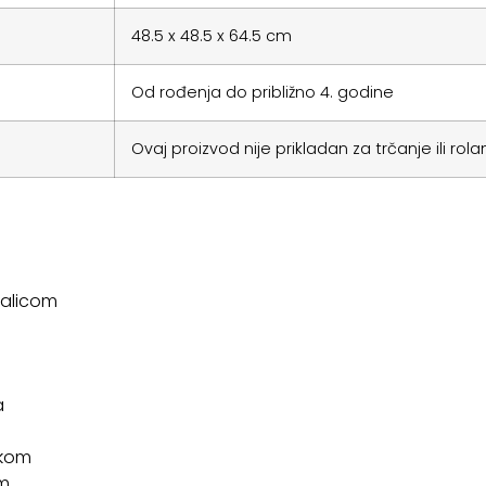
48.5 x 48.5 x 64.5 cm
Od rođenja do približno 4. godine
Ovaj proizvod nije prikladan za trčanje ili rolan
dalicom
a
ukom
om