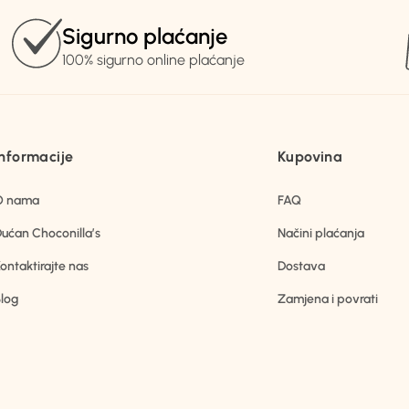
Sigurno plaćanje
100% sigurno online plaćanje
Informacije
Kupovina
O nama
FAQ
ućan Choconilla’s
Načini plaćanja
ontaktirajte nas
Dostava
log
Zamjena i povrati