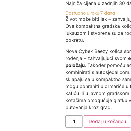
Najniža cijena u zadnjih 30 d
Dostupno u roku 7 dana
Život može biti lak – zahval
Ova kompaktna gradska kolic
luksuzom i stvorena su za rodi
pokretu.
Nova Cybex Beezy kolica spr
rođenja – zahvaljujući svom
e
položaju
. Također pomoću a
kombinirati s autosjedalicom
sklapaju se u kompaktno samo
mogu pohraniti u ormariće u t
kafiću ili u javnom gradskom 
kotačima omogućuje glatku v
putovanja kroz grad.
Dodaj u košaricu