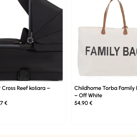
r Cross Reef košara –
Childhome Torba Family
– Off White
97
€
54,90
€