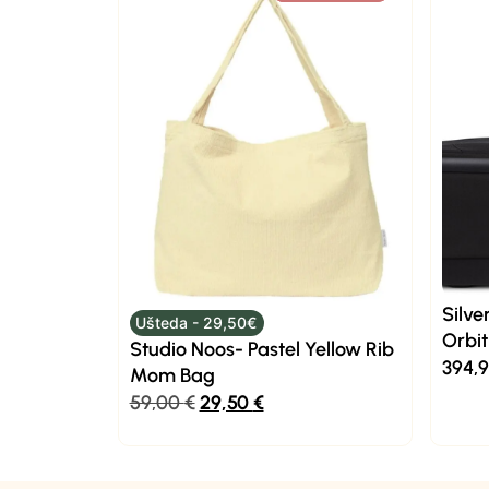
Silve
Ušteda - 29,50€
Orbit
Studio Noos- Pastel Yellow Rib
394,
Mom Bag
59,00
€
29,50
€