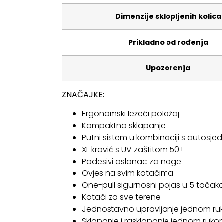
Dimenzije sklopljenih kolica
Prikladno od rođenja
Upozorenja
ZNAČAJKE:
Ergonomski ležeći položaj
Kompaktno sklapanje
Putni sistem u kombinaciji s autosje
XL krović s UV zaštitom 50+
Podesivi oslonac za noge
Ovjes na svim kotačima
One-pull sigurnosni pojas u 5 točak
Kotači za sve terene
Jednostavno upravljanje jednom r
Sklapanje i rasklapanje jednom ruk