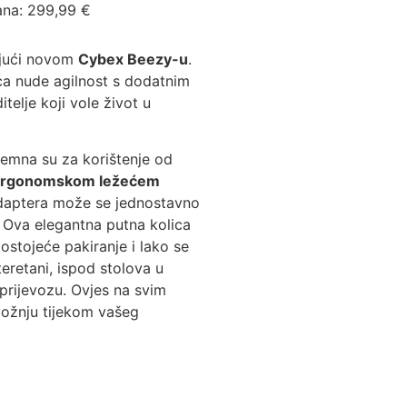
ana:
299,99
€
jujući novom
Cybex Beezy-u
.
a nude agilnost s dodatnim
telje koji vole život u
emna su za korištenje od
rgonomskom ležećem
daptera može se jednostavno
. Ova elegantna putna kolica
stojeće pakiranje i lako se
eretani, ispod stolova u
prijevozu. Ovjes na svim
ožnju tijekom vašeg