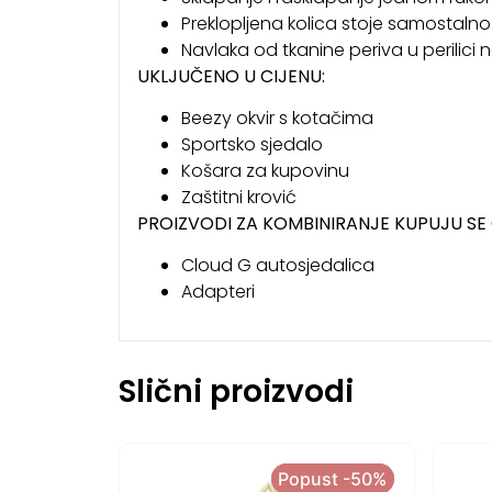
Preklopljena kolica stoje samostalno
Navlaka od tkanine periva u perilici 
UKLJUČENO U CIJENU:
Beezy okvir s kotačima
Sportsko sjedalo
Košara za kupovinu
Zaštitni krović
PROIZVODI ZA KOMBINIRANJE KUPUJU S
Cloud G autosjedalica
Adapteri
Slični proizvodi
Popust -50%
Popust -50%