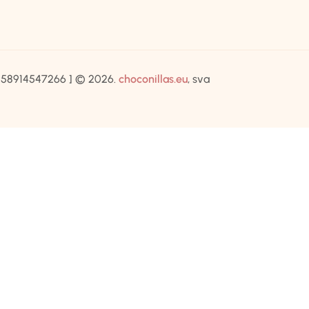
IB:58914547266 ] © 2026.
choconillas.eu
, sva