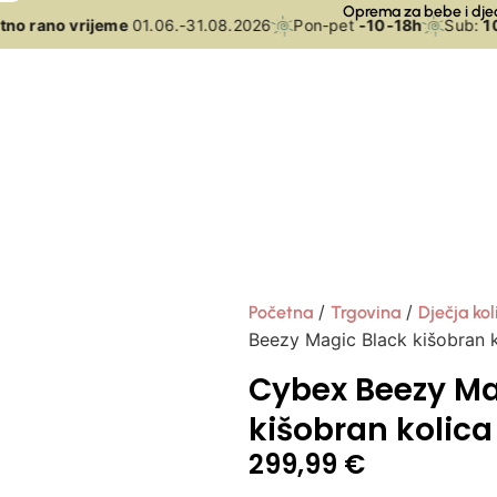
Oprema za bebe i dje
o rano vrijeme
01.06.-31.08.2026
Pon-pet
-10-18h
Sub:
10-
/
/
Početna
Trgovina
Dječja kol
Beezy Magic Black kišobran k
Cybex Beezy Ma
kišobran kolica
299,99
€