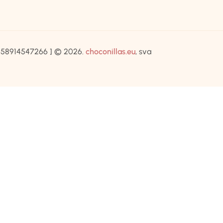
IB:58914547266 ] © 2026.
choconillas.eu
, sva