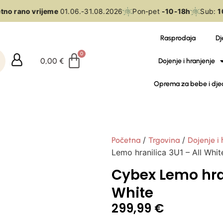
no rano vrijeme
01.06.-31.08.2026
Pon-pet
-10-18h
Sub:
10
Rasprodaja
Dj
0,00
€
Dojenje i hranjenje
Oprema za bebe i dje
/
/
Početna
Trgovina
Dojenje i 
Lemo hranilica 3U1 – All Whit
Cybex Lemo hran
White
299,99
€