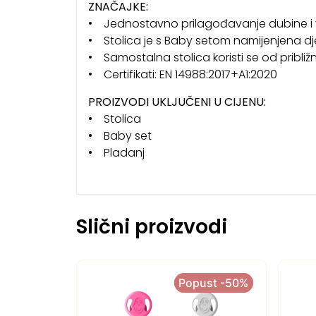
ZNAČAJKE:
• Jednostavno prilagođavanje dubine i 
• Stolica je s Baby setom namijenjena dje
• Samostalna stolica koristi se od približ
• Certifikati: EN 14988:2017+A1:2020
PROIZVODI UKLJUČENI U CIJENU:
• Stolica
• Baby set
• Pladanj
Slični proizvodi
Popust -50%
Popust -50%