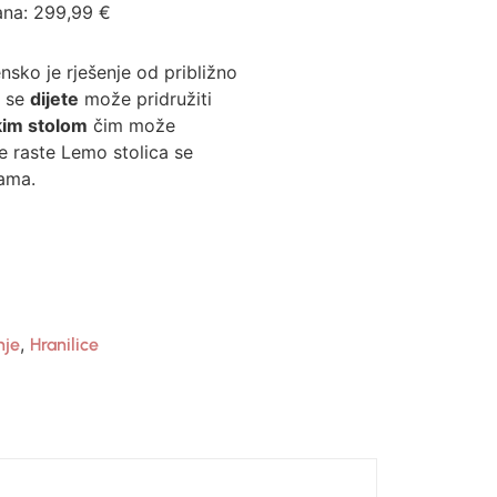
ana:
299,99
€
sko je rješenje od približno
e se
dijete
može pridružiti
kim stolom
čim može
te raste Lemo stolica se
ama.
,
nje
Hranilice