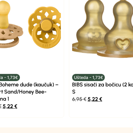
a - 1,73€
Ušteda - 1,73€
 Boheme dude (kaučuk) –
BIBS sisači za bočicu (2 k
rt Sand/Honey Bee-
S
ina 1
6,95
€
5,22
€
€
5,22
€