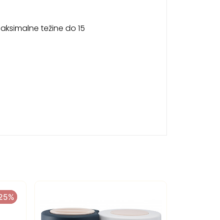
maksimalne težine do 15
-25%
-25%