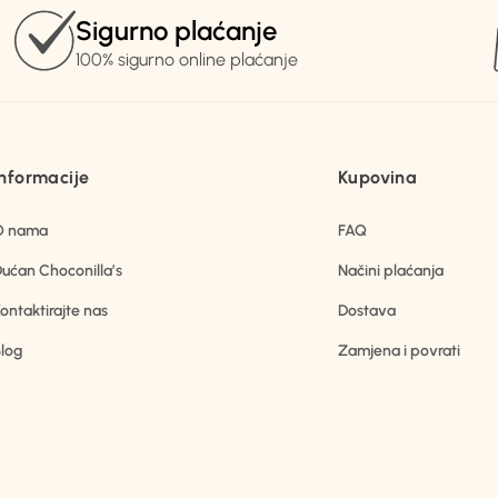
Sigurno plaćanje
100% sigurno online plaćanje
Informacije
Kupovina
O nama
FAQ
ućan Choconilla’s
Načini plaćanja
ontaktirajte nas
Dostava
log
Zamjena i povrati