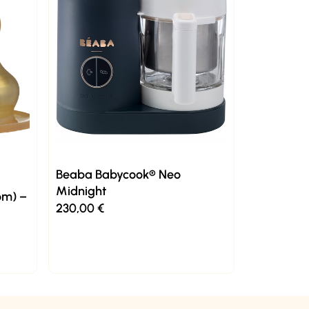
Beaba Babycook® Neo
Midnight
om) –
230,00
€