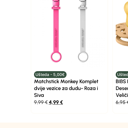
Ušteda - 5,00€
Ušted
Matchstick Monkey Komplet
BIBS
dvije vezice za dudu- Roza i
Dese
Siva
Velič
9,99
€
4,99
€
6,95