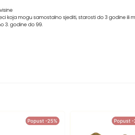
visine
ci koja mogu samostalno sjediti, starosti do 3 godine ili 
no 3. godine do 99.
Popust -25%
Popust -25%
Popust 
Popust 