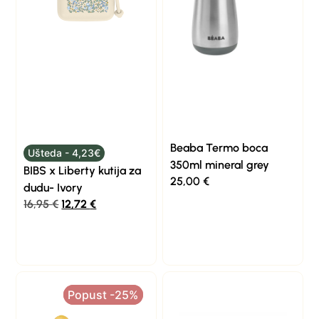
Beaba Termo boca
Ušteda - 4,23€
350ml mineral grey
BIBS x Liberty kutija za
25,00
€
dudu- Ivory
16,95
€
12,72
€
Popust -25%
Popust -25%