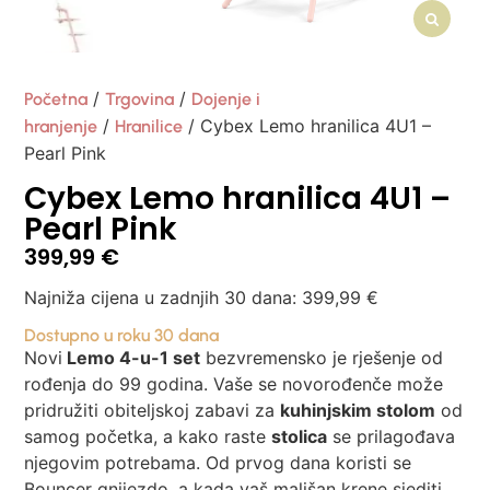
/
/
Početna
Trgovina
Dojenje i
/
/ Cybex Lemo hranilica 4U1 –
hranjenje
Hranilice
Pearl Pink
Cybex Lemo hranilica 4U1 –
Pearl Pink
399,99
€
Najniža cijena u zadnjih 30 dana:
399,99
€
Dostupno u roku 30 dana
Novi
Lemo 4-u-1 set
bezvremensko je rješenje od
rođenja do 99 godina. Vaše se novorođenče može
pridružiti obiteljskoj zabavi za
kuhinjskim stolom
od
samog početka, a kako raste
stolica
se prilagođava
njegovim potrebama. Od prvog dana koristi se
Bouncer gnijezdo, a kada vaš mališan krene sjediti