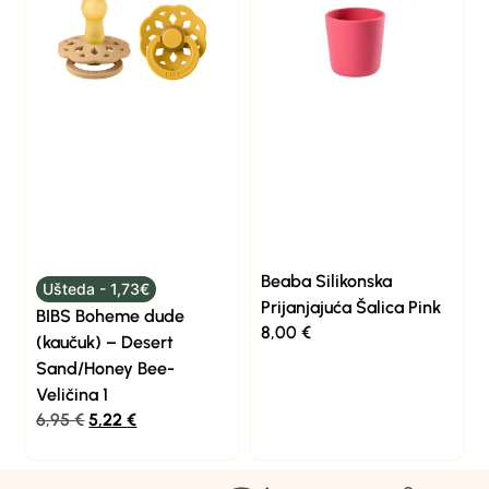
Beaba Silikonska
Ušteda - 1,73€
Prijanjajuća Šalica Pink
BIBS Boheme dude
8,00
€
(kaučuk) – Desert
Sand/Honey Bee-
Veličina 1
6,95
€
5,22
€