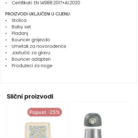
• Certifikati: EN 14988:2017+A1:2020
PROIZVODI UKLJUČENI U CIJENU:
• Stolica
• Baby set
• Pladanj
• Bouncer gnijezdo
• Umetak za novorođenče
• Jastučić za glavu
• Bouncer adapteri
• Produžeci za noge
Slični proizvodi
Popust -25%
Popust -25%