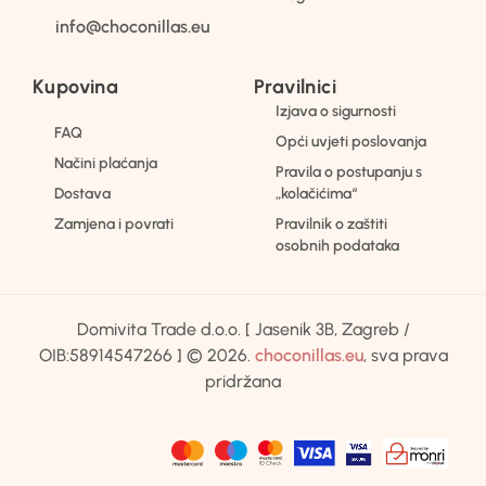
info@choconillas.eu
Kupovina
Pravilnici
Izjava o sigurnosti
FAQ
Opći uvjeti poslovanja
Načini plaćanja
Pravila o postupanju s
Dostava
„kolačićima“
Zamjena i povrati
Pravilnik o zaštiti
osobnih podataka
Domivita Trade d.o.o. [ Jasenik 3B, Zagreb /
OIB:58914547266 ] © 2026.
choconillas.eu
, sva prava
pridržana