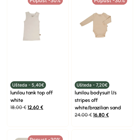
Popust -30%
Popust -30%
Popust -30%
Popust -30%
Ušteda - 5,40€
Ušteda - 7,20€
lunilou tank top off
lunilou bodysuit l/s
white
stripes off
18,00
€
12,60
€
white/brazilian sand
24,00
€
16,80
€
Popust -30%
Popust -30%