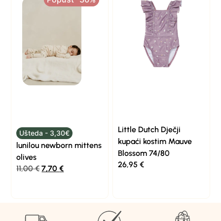
Little Dutch Dječji
Ušteda - 3,30€
kupaći kostim Mauve
lunilou newborn mittens
Blossom 74/80
olives
26,95
€
11,00
€
7,70
€