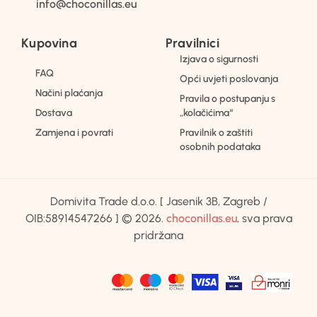
info@choconillas.eu
Kupovina
Pravilnici
Izjava o sigurnosti
FAQ
Opći uvjeti poslovanja
Načini plaćanja
Pravila o postupanju s
Dostava
„kolačićima“
Zamjena i povrati
Pravilnik o zaštiti
osobnih podataka
Domivita Trade d.o.o. [ Jasenik 3B, Zagreb /
OIB:58914547266 ] © 2026.
choconillas.eu
, sva prava
pridržana