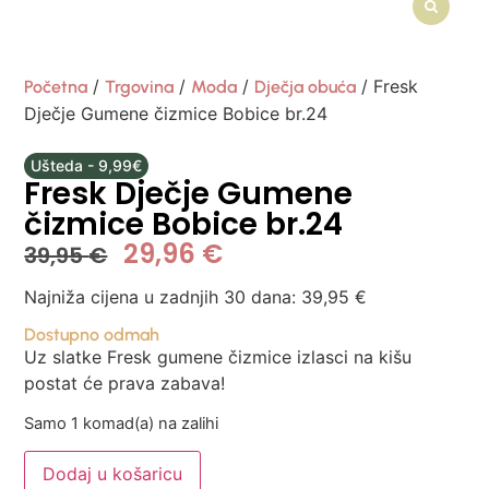
/
/
/
/ Fresk
Početna
Trgovina
Moda
Dječja obuća
Dječje Gumene čizmice Bobice br.24
Ušteda - 9,99€
Fresk Dječje Gumene
čizmice Bobice br.24
29,96
€
39,95
€
Najniža cijena u zadnjih 30 dana:
39,95
€
Dostupno odmah
Uz slatke Fresk gumene čizmice izlasci na kišu
postat će prava zabava!
Samo 1 komad(a) na zalihi
Dodaj u košaricu