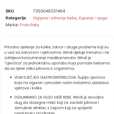
SKU
7350046331464
Kategorije
,
Higijena i zdravlje bebe
Kupanje i njega
Marka:
Frida Baby
Prirodno rješenje za kolike, zatvor i druge probleme koji su
u vezi sa zatvorom I vjetrovima. Windi djeluje trenutno i ne
zahtijeva konzumiranje medikamenata. Windi je
“cjevčica” za jednokratnu uporabu koja pomaže bebama
da se riješe viška plinova iz organizma.
IZUM DJEČJEG GASTROENTERELOGA: Šuplja cjevčica
koja na siguran i prirodan način instantno ublažava
vjetrove i kolike.
DIZAJNIRANO ZA GUZU VAŠE BEBE: Windi je dovoljno
dug da dosegne mišić koji će zarobiti plinove i
stimulirati sfinkter, s čepom koji će spriječiti
preduboko prodiranje.