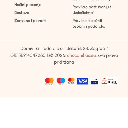
Načini plaćanja
Pravila o postupanju s
Dostava
„kolačićima“
Zamjena i povrati
Pravilnik o zaštiti
osobnih podataka
Domivita Trade d.o.o. [ Jasenik 3B, Zagreb /
OIB:58914547266 ] © 2026.
choconillas.eu
, sva prava
pridržana