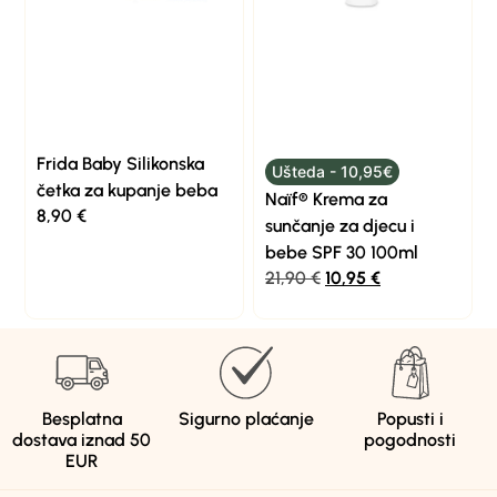
Frida Baby Silikonska
Ušteda - 10,95€
četka za kupanje beba
Naïf® Krema za
8,90
€
sunčanje za djecu i
bebe SPF 30 100ml
21,90
€
10,95
€
Besplatna
Sigurno plaćanje
Popusti i
dostava iznad 50
pogodnosti
EUR