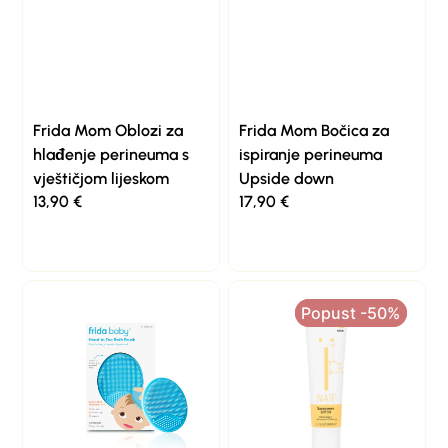
Frida Mom Oblozi za
Frida Mom Bočica za
hlađenje perineuma s
ispiranje perineuma
vještičjom lijeskom
Upside down
13,90
€
17,90
€
Popust -50%
Popust -50%