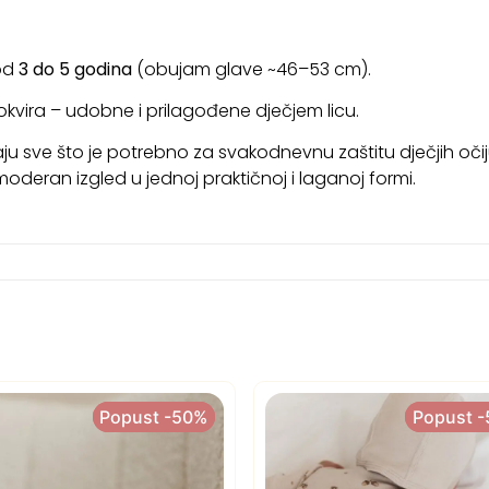
 od
3 do 5 godina
(obujam glave ~46–53 cm).
kvira – udobne i prilagođene dječjem licu.
 sve što je potrebno za svakodnevnu zaštitu dječjih očij
oderan izgled u jednoj praktičnoj i laganoj formi.
Popust -50%
Popust -50%
Popust 
Popust 