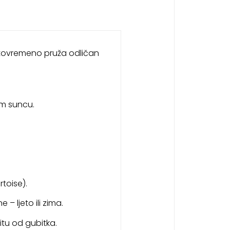
 istovremeno pruža odličan
om suncu.
rtoise).
 – ljeto ili zima.
itu od gubitka.