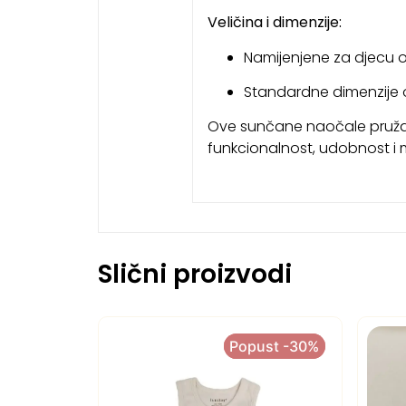
Veličina i dimenzije:
Namijenjene za djecu
Standardne dimenzije o
Ove sunčane naočale pružaju
funkcionalnost, udobnost i m
Slični proizvodi
Popust -30%
Popust -30%