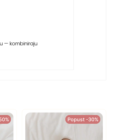
u — kombiniraju
-50%
-50%
Popust -30%
Popust -30%