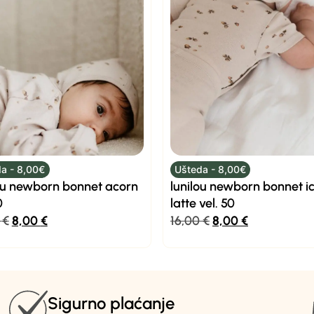
a - 8,00€
Ušteda - 8,00€
ou newborn bonnet acorn
lunilou newborn bonnet i
0
latte vel. 50
0
€
8,00
€
16,00
€
8,00
€
Sigurno plaćanje