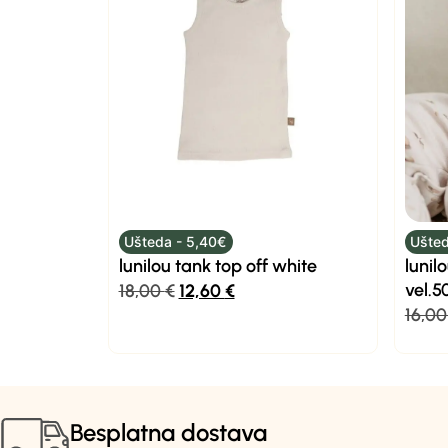
Ušteda - 5,40€
Ušted
lunilou tank top off white
lunil
vel.5
18,00
€
12,60
€
16,0
Besplatna dostava