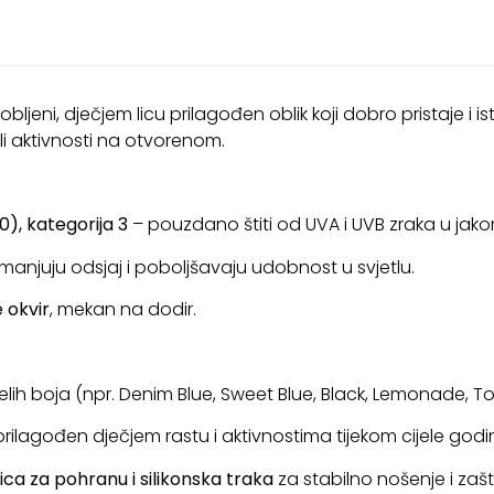
bljeni, dječjem licu prilagođen oblik koji dobro pristaje i
ili aktivnosti na otvorenom.
), kategorija 3
– pouzdano štiti od UVA i UVB zraka u jak
manjuju odsjaj i poboljšavaju udobnost u svjetlu.
 okvir
, mekan na dodir.
elih boja (npr. Denim Blue, Sweet Blue, Black, Lemonade, To
r prilagođen dječjem rastu i aktivnostima tijekom cijele godine
ica za pohranu i silikonska traka
za stabilno nošenje i zašt