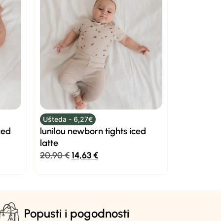
Ušteda - 6,27€
ced
lunilou newborn tights iced
latte
20,90
€
14,63
€
Popusti i pogodnosti