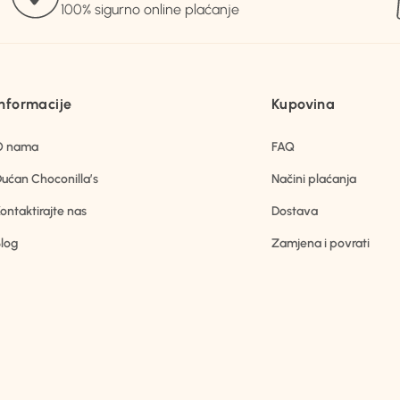
100% sigurno online plaćanje
Informacije
Kupovina
O nama
FAQ
ućan Choconilla’s
Načini plaćanja
ontaktirajte nas
Dostava
log
Zamjena i povrati