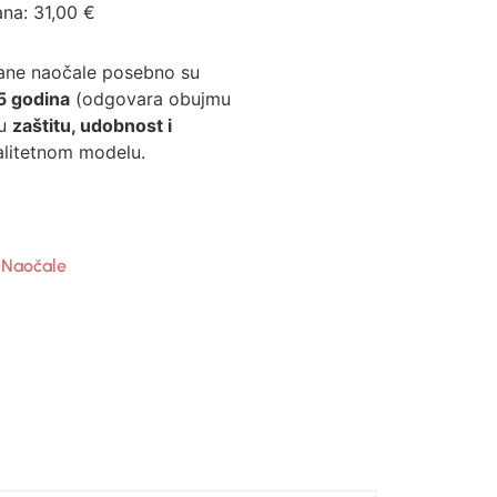
ana:
31,00
€
ne naočale posebno su
5 godina
(odgovara obujmu
ju
zaštitu, udobnost i
litetnom modelu.
 Naočale