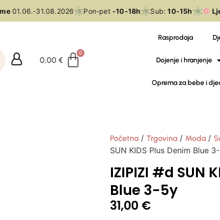
e
01.06.-31.08.2026
Pon-pet
-10-18h
Sub:
10-15h
Ljet
Rasprodaja
Dj
0,00
€
Dojenje i hranjenje
Oprema za bebe i dje
/
/
/
Početna
Trgovina
Moda
S
SUN KIDS Plus Denim Blue 3
IZIPIZI #d SUN 
Blue 3-5y
31,00
€