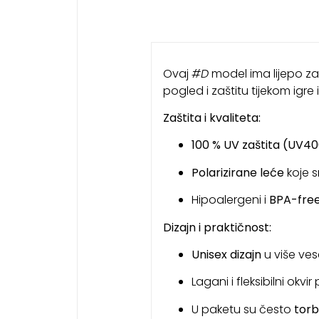
Ovaj
#D
model ima lijepo zao
pogled i zaštitu tijekom igre 
Zaštita i kvaliteta:
100 % UV zaštita (UV400
Polarizirane leće
koje s
Hipoalergeni i
BPA-free
Dizajn i praktičnost:
Unisex dizajn
u više ves
Lagani i fleksibilni okvi
U paketu su često
torb