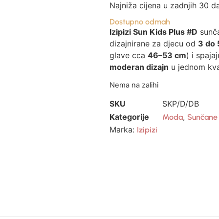
Najniža cijena u zadnjih 30 d
Dostupno odmah
Izipizi
Sun Kids Plus #D
sunča
dizajnirane za djecu od
3 do 
glave cca
46–53 cm
) i spaja
moderan dizajn
u jednom kva
Nema na zalihi
SKU
SKP/D/DB
Kategorije
,
Moda
Sunčane
Marka:
Izipizi