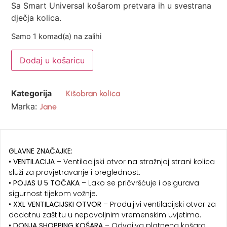
Sa Smart Universal košarom pretvara ih u svestrana
dječja kolica.
Samo 1 komad(a) na zalihi
Dodaj u košaricu
Kategorija
Kišobran kolica
Marka:
Jane
GLAVNE ZNAČAJKE:
• VENTILACIJA
– Ventilacijski otvor na stražnjoj strani kolica
služi za provjetravanje i preglednost.
• POJAS U 5 TOČAKA
– Lako se pričvršćuje i osigurava
sigurnost tijekom vožnje.
• XXL VENTILACIJSKI OTVOR
– Produljivi ventilacijski otvor za
dodatnu zaštitu u nepovoljnim vremenskim uvjetima.
• DONJA SHOPPING KOŠARA
– Odvojiva platnena košara