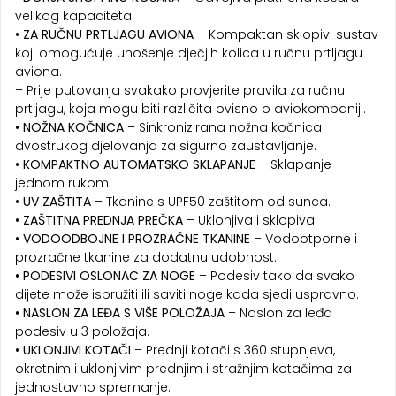
velikog kapaciteta.
• ZA RUČNU PRTLJAGU AVIONA
– Kompaktan sklopivi sustav
koji omogućuje unošenje dječjih kolica u ručnu prtljagu
aviona.
– Prije putovanja svakako provjerite pravila za ručnu
prtljagu, koja mogu biti različita ovisno o aviokompaniji.
• NOŽNA KOČNICA
– Sinkronizirana nožna kočnica
dvostrukog djelovanja za sigurno zaustavljanje.
• KOMPAKTNO AUTOMATSKO SKLAPANJE
– Sklapanje
jednom rukom.
• UV ZAŠTITA
– Tkanine s UPF50 zaštitom od sunca.
• ZAŠTITNA PREDNJA PREČKA
– Uklonjiva i sklopiva.
• VODOODBOJNE I PROZRAČNE TKANINE
– Vodootporne i
prozračne tkanine za dodatnu udobnost.
• PODESIVI OSLONAC ZA NOGE
– Podesiv tako da svako
dijete može ispružiti ili saviti noge kada sjedi uspravno.
• NASLON ZA LEĐA S VIŠE POLOŽAJA
– Naslon za leđa
podesiv u 3 položaja.
• UKLONJIVI KOTAČI
– Prednji kotači s 360 stupnjeva,
okretnim i uklonjivim prednjim i stražnjim kotačima za
jednostavno spremanje.