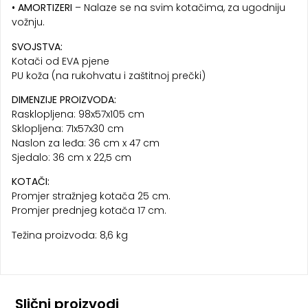
• AMORTIZERI
– Nalaze se na svim kotačima, za ugodniju
vožnju.
SVOJSTVA:
Kotači od EVA pjene
PU koža (na rukohvatu i zaštitnoj prečki)
DIMENZIJE PROIZVODA:
Rasklopljena: 98x57x105 cm
Sklopljena: 71x57x30 cm
Naslon za leđa: 36 cm x 47 cm
Sjedalo: 36 cm x 22,5 cm
KOTAČI:
Promjer stražnjeg kotača 25 cm.
Promjer prednjeg kotača 17 cm.
Težina proizvoda: 8,6 kg
Slični proizvodi