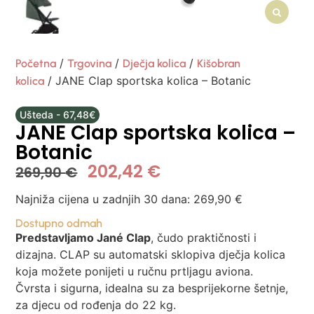
/
/
/
Početna
Trgovina
Dječja kolica
Kišobran
/ JANE Clap sportska kolica – Botanic
kolica
Ušteda - 67,48€
JANE Clap sportska kolica –
Botanic
202,42
€
269,90
€
Najniža cijena u zadnjih 30 dana:
269,90
€
Dostupno odmah
Predstavljamo Jané Clap
, čudo praktičnosti i
dizajna. CLAP su automatski sklopiva dječja kolica
koja možete ponijeti u ručnu prtljagu aviona.
Čvrsta i sigurna, idealna su za besprijekorne šetnje,
za djecu od rođenja do 22 kg.