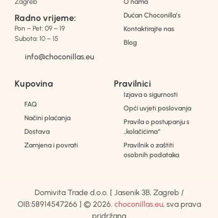
Zagreb
O nama
Dućan Choconilla’s
Radno vrijeme:
Pon – Pet: 09 – 19
Kontaktirajte nas
Subota: 10 – 15
Blog
info@choconillas.eu
Kupovina
Pravilnici
Izjava o sigurnosti
FAQ
Opći uvjeti poslovanja
Načini plaćanja
Pravila o postupanju s
Dostava
„kolačićima“
Zamjena i povrati
Pravilnik o zaštiti
osobnih podataka
Domivita Trade d.o.o. [ Jasenik 3B, Zagreb /
OIB:58914547266 ] © 2026.
choconillas.eu
, sva prava
pridržana