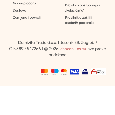
Načini plaćanja
Pravila o postupanju s
Dostava
„kolačićima“
Zamjena i povrati
Pravilnik o zaštiti
osobnih podataka
Domivita Trade d.o.o. [ Jasenik 3B, Zagreb /
OIB:58914547266 ] © 2026.
choconillas.eu
, sva prava
pridržana