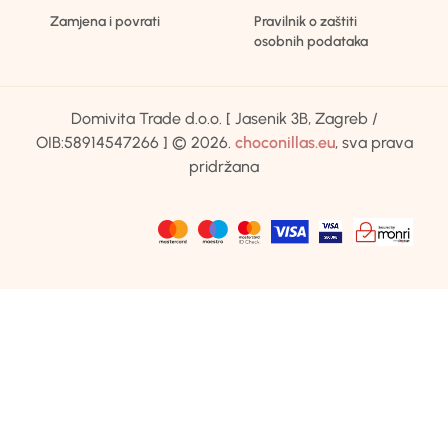
Zamjena i povrati
Pravilnik o zaštiti
osobnih podataka
Domivita Trade d.o.o. [ Jasenik 3B, Zagreb /
OIB:58914547266 ] © 2026.
choconillas.eu
, sva prava
pridržana