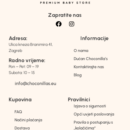
Zapratite nas
Adresa:
Informacije
Ulica kneza Branimira 41,
Zagreb
O nama
Dućan Choconilla’s
Radno vrijeme:
Pon – Pet: 09 – 19
Kontaktirajte nas
Subota: 10 – 15
Blog
info@choconillas.eu
Kupovina
Pravilnici
Izjava o sigurnosti
FAQ
Opći uvjeti poslovanja
Načini plaćanja
Pravila o postupanju s
Dostava
„kolačićima“