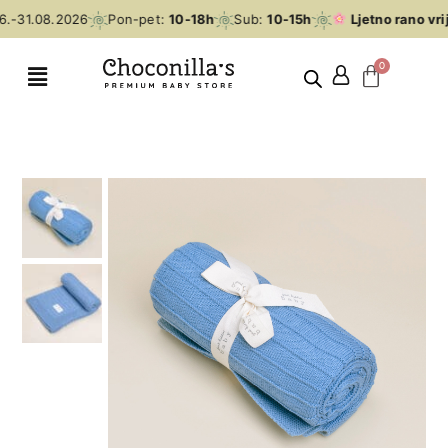
.-31.08.2026
Pon-pet:
10-18h
Sub:
10-15h
Ljetno rano vri