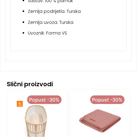
Sastav: 100 % pamuk
Zemlja podrijetla: Turska
Zemlja uvoza: Turska
Uvoznik: Forma VS
Slični proizvodi
Popust -30%
Popust -30%
Popust -30%
Popust -30%