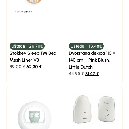
Ušteda - 26,70€
Ušteda - 13,48€
Stokke® Sleepi™ Bed
Dvostrana dekica 110 ×
Mesh Liner V3
140 cm – Pink Blush,
89,00
€
62,30
€
Little Dutch
44,95
€
31,47
€