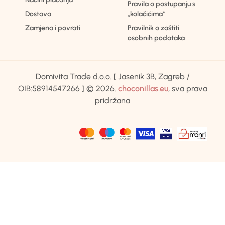
Pravila o postupanju s
Dostava
„kolačićima“
Zamjena i povrati
Pravilnik o zaštiti
osobnih podataka
Domivita Trade d.o.o. [ Jasenik 3B, Zagreb /
OIB:58914547266 ] © 2026.
choconillas.eu
, sva prava
pridržana