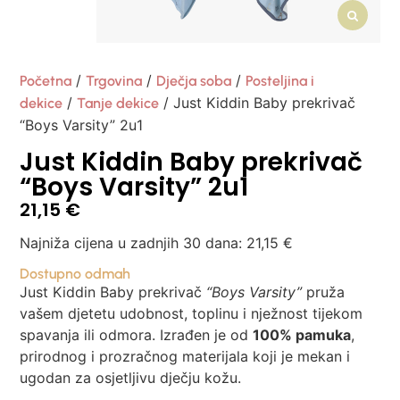
/
/
/
Početna
Trgovina
Dječja soba
Posteljina i
/
/ Just Kiddin Baby prekrivač
dekice
Tanje dekice
“Boys Varsity” 2u1
Just Kiddin Baby prekrivač
“Boys Varsity” 2u1
21,15
€
Najniža cijena u zadnjih 30 dana:
21,15
€
Dostupno odmah
Just Kiddin Baby prekrivač
“Boys Varsity”
pruža
vašem djetetu udobnost, toplinu i nježnost tijekom
spavanja ili odmora. Izrađen je od
100% pamuka
,
prirodnog i prozračnog materijala koji je mekan i
ugodan za osjetljivu dječju kožu.