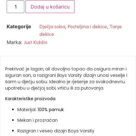
Dodaj u košaricu
Kategorije
,
,
Dječja soba
Posteljina i dekice
Tanje
dekice
Marka:
Just Kiddin
Prekrivač je lagan, ali dovoljno topao da osigura miran i
siguran san, a razigrani
Boys Varsity
dizajn unosi veselje i
šarm u dječju sobu. Idealno je rješenje za svakodnevnu
upotrebu u dječjoj sobi, vrtiću ili za putovanja.
Karakteristike proizvoda:
Materijal:
100% pamuk
Mekan i prozračan
Razigran i veseo dizajn Boys Varsity