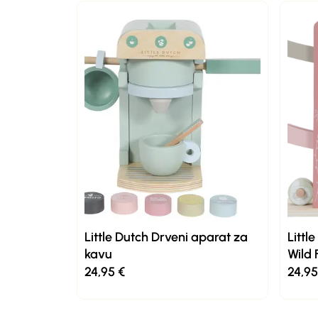
Little Dutch Drveni aparat za
Littl
kavu
Wild 
24,95
€
24,9