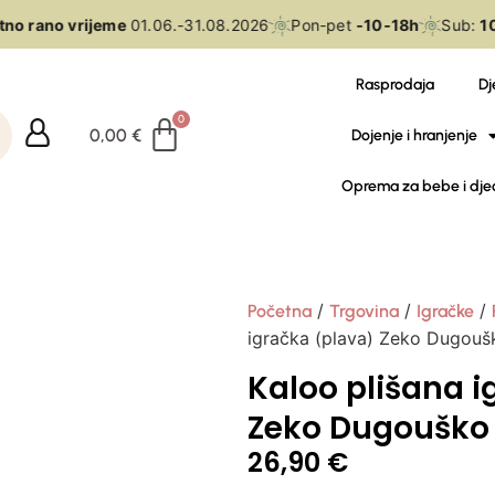
no rano vrijeme
01.06.-31.08.2026
Pon-pet
-10-18h
Sub:
10
Rasprodaja
Dj
0,00
€
Dojenje i hranjenje
Oprema za bebe i dje
/
/
/
Početna
Trgovina
Igračke
igračka (plava) Zeko Dugoušk
Kaloo plišana i
Zeko Dugouško 
26,90
€