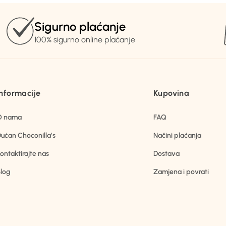
Sigurno plaćanje
100% sigurno online plaćanje
Informacije
Kupovina
O nama
FAQ
ućan Choconilla’s
Načini plaćanja
ontaktirajte nas
Dostava
log
Zamjena i povrati