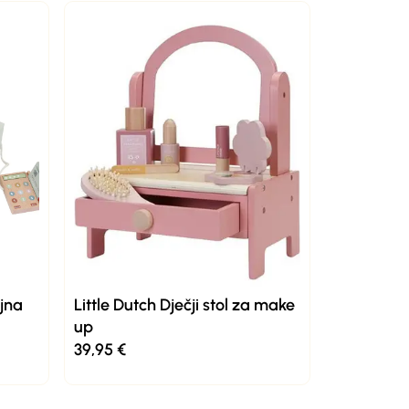
ajna
Little Dutch Dječji stol za make
up
39,95
€