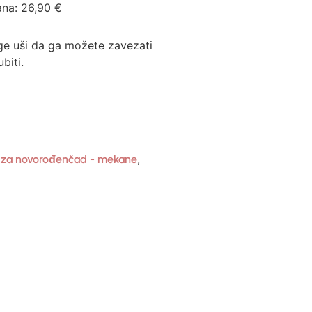
ana:
26,90
€
ge uši da ga možete zavezati
biti.
,
e za novorođenčad - mekane