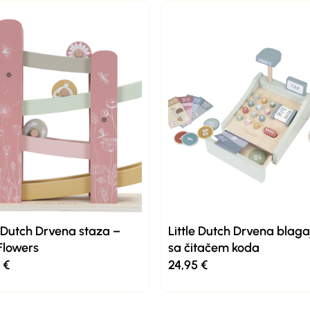
e Dutch Drvena staza –
Little Dutch Drvena blag
Flowers
sa čitačem koda
5
€
24,95
€