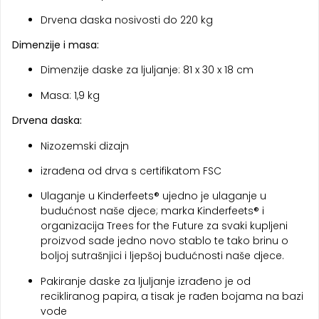
Drvena daska nosivosti do 220 kg
Dimenzije i masa:
Dimenzije daske za ljuljanje: 81 x 30 x 18 cm
Masa: 1,9 kg
Drvena daska:
Nizozemski dizajn
izrađena od drva s certifikatom FSC
Ulaganje u Kinderfeets® ujedno je ulaganje u
budućnost naše djece; marka Kinderfeets® i
organizacija Trees for the Future za svaki kupljeni
proizvod sade jedno novo stablo te tako brinu o
boljoj sutrašnjici i ljepšoj budućnosti naše djece.
Pakiranje daske za ljuljanje izrađeno je od
recikliranog papira, a tisak je rađen bojama na bazi
vode