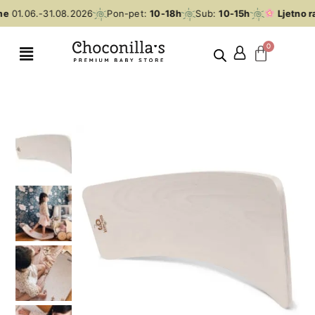
e
01.06.-31.08.2026
Pon-pet:
10-18h
Sub:
10-15h
Ljetno r