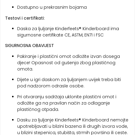
Dostupno u prekrasnim bojama
Testovi i certifikati:
Daska za ljuljanje Kinderfeets® Kinderboard ima
sigurnosne certifikate CE, ASTM, EN71 i FSC
SIGURNOSNA OBAVIJEST
Pakiranje i plastični omot odložite izvan dosega
djece! Opasnost od gušenja zbog plastičnog
omota.
Dijete u igri daskom za ljuljanjem uvijek treba biti
pod nadzorom odrasle osobe.
Pri otvaranju sadržaja uklonite plastični omot i
odložite ga na pravilan način za odlaganje
plastičnog otpada.
Dasku za ljuljanje Kinderfeets® Kinderboard nemojte
upotrebljavati u blizini bazena ili drugih izvora vode,
u blizini stepenica, stubišta, strmih površina ili ceste.