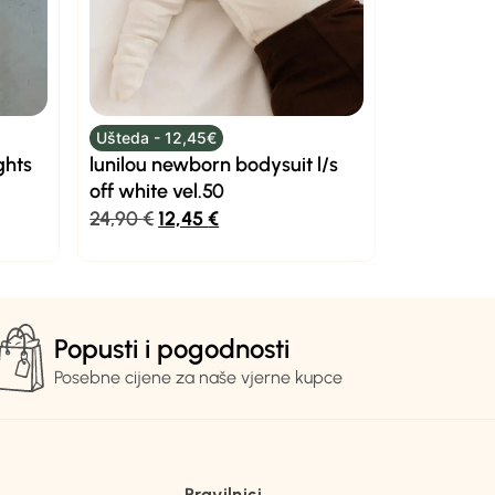
Ušteda - 12,45€
ghts
lunilou newborn bodysuit l/s
off white vel.50
24,90
€
12,45
€
Popusti i pogodnosti
Posebne cijene za naše vjerne kupce
Pravilnici