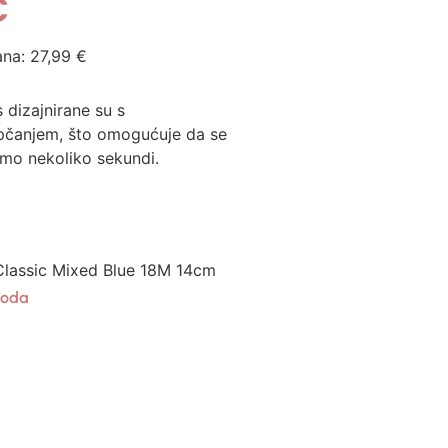
€
ana:
27,99
€
 dizajnirane su s
opčanjem, što omogućuje da se
amo nekoliko sekundi.
Classic Mixed Blue 18M 14cm
oda