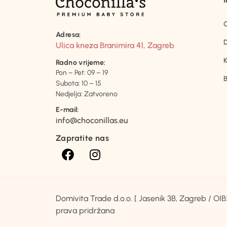
Adresa:
D
Ulica kneza Branimira 41, Zagreb
K
Radno vrijeme:
Pon – Pet: 09 – 19
B
Subota: 10 – 15
Nedjelja: Zatvoreno
E-mail:
info@choconillas.eu
Zapratite nas
Domivita Trade d.o.o. [ Jasenik 3B, Zagreb / O
prava pridržana