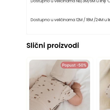
Dostupno u veličinama NB/3M/6M u liniji ‘C
Dostupno u veličinama 12M / 18M /24M u lin
Slični proizvodi
Popust -50%
Popust -50%