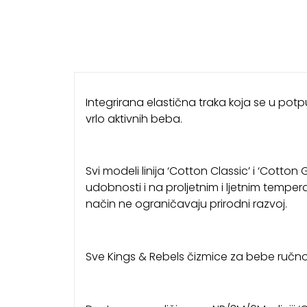
Integrirana elastična traka koja se u potp
vrlo aktivnih beba.
Svi modeli linija ‘Cotton Classic’ i ‘Cotton
udobnosti i na proljetnim i ljetnim tempe
način ne ograničavaju prirodni razvoj.
Sve Kings & Rebels čizmice za bebe ručno su