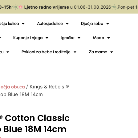
15h
Ljetno radno vrijeme
u 01.06-31.08.2026
Pon-pet
10
ečja kolica
Autosjedalice
Dječja soba
Kupanje i njega
Igračke
Moda
cu
Pokloni za bebe i roditelje
Za mame
/ Kings & Rebels ®
ječja obuća
Pop Blue 18M 14cm
® Cotton Classic
p Blue 18M 14cm