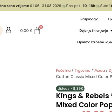
o rano vrijeme
01.06.-31.08.2026
Pon-pet
-10-18h
Sub:
10-
Rasprodaja
Dj
0,00
€
Dojenje i hranjenje
Oprema za bebe i dje
/
/
/
Početna
Trgovina
Moda
D
Cotton Classic Mixed Color 
Ušteda - 8,39€
Kings & Rebels 
Mixed Color Po