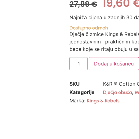
19,60
27,99
€
Najniža cijena u zadnjih 30 d
Dostupno odmah
Dječje čizmice Kings & Rebels
jednostavnim i praktičnim k
bebe koje se ritaju obuju u s
Dodaj u košaricu
SKU
K&R ® Cotton 
Kategorije
,
Dječja obuća
M
Marka:
Kings & Rebels