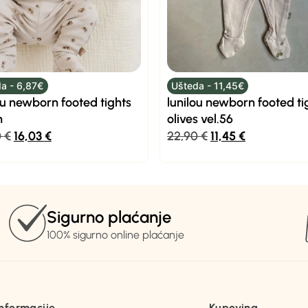
a - 6,87€
Ušteda - 11,45€
ou newborn footed tights
lunilou newborn footed ti
n
olives vel.56
0
€
16,03
€
22,90
€
11,45
€
Sigurno plaćanje
100% sigurno online plaćanje
Informacije
Kupovina