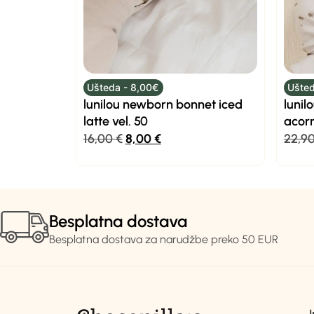
Ušteda - 8,00€
Ušted
lunilou newborn bonnet iced
lunil
latte vel. 50
acor
16,00
€
8,00
€
22,9
Besplatna dostava
Besplatna dostava za narudžbe preko 50 EUR