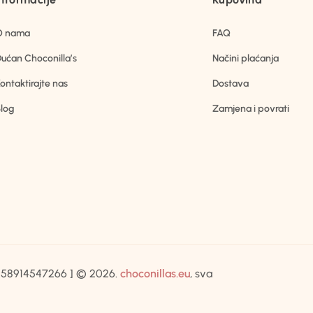
O nama
FAQ
ućan Choconilla’s
Načini plaćanja
ontaktirajte nas
Dostava
log
Zamjena i povrati
IB:58914547266 ] © 2026.
choconillas.eu
, sva