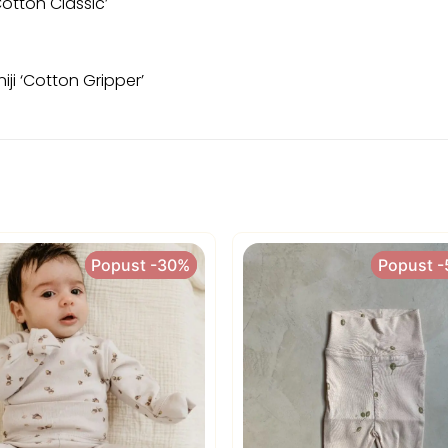
otton Classic’
iji ‘Cotton Gripper’
Popust -30%
Popust -30%
Popust 
Popust 