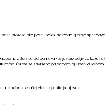
unosti proteže oko pete i nalazi se iznad gležnja sprječava
 Gripper’ izrađeni su od pamuka koji je neškodljiv za kožu i o
raturama. Čizme se savršeno prilagođavaju individualnom o
 izrađene u našoj vlastitoj obiteljskoj tvrtki.