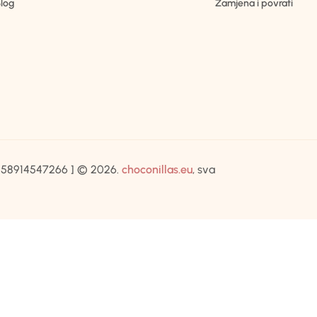
log
Zamjena i povrati
IB:58914547266 ] © 2026.
choconillas.eu
, sva