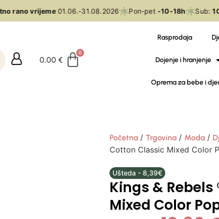
o rano vrijeme
01.06.-31.08.2026
Pon-pet
-10-18h
Sub:
10-
Rasprodaja
Dj
0,00
€
Dojenje i hranjenje
Oprema za bebe i dje
/
/
/
Početna
Trgovina
Moda
D
Cotton Classic Mixed Color 
Ušteda - 8,39€
Kings & Rebels 
Mixed Color Po