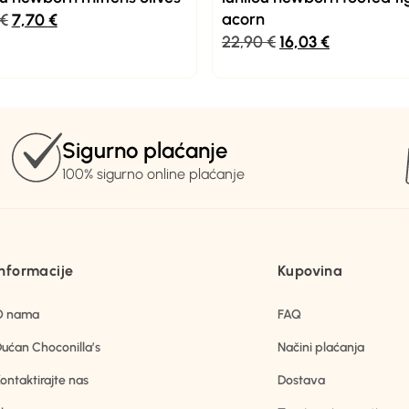
acorn
€
7,70
€
22,90
€
16,03
€
Sigurno plaćanje
100% sigurno online plaćanje
Informacije
Kupovina
O nama
FAQ
ućan Choconilla’s
Načini plaćanja
ontaktirajte nas
Dostava