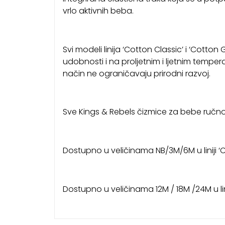
vrlo aktivnih beba.
Svi modeli linija ‘Cotton Classic’ i ‘Cotton
udobnosti i na proljetnim i ljetnim tempe
način ne ograničavaju prirodni razvoj.
Sve Kings & Rebels čizmice za bebe ručno su
Dostupno u veličinama NB/3M/6M u liniji ‘C
Dostupno u veličinama 12M / 18M /24M u lin