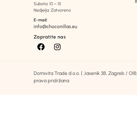
B
Subota: 10 – 15
Nedjelja: Zatvoreno
E-mail:
info@choconillas.eu
Zapratite nas
Domivita Trade d.o.o. [ Jasenik 3B, Zagreb / O
prava pridržana