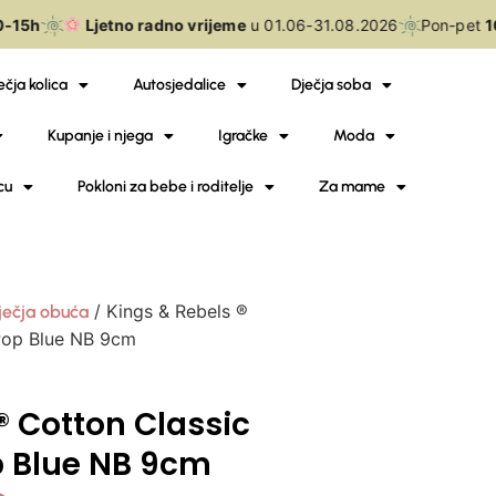
15h
Ljetno radno vrijeme
u 01.06-31.08.2026
Pon-pet
10
ečja kolica
Autosjedalice
Dječja soba
Kupanje i njega
Igračke
Moda
cu
Pokloni za bebe i roditelje
Za mame
/ Kings & Rebels ®
ječja obuća
Pop Blue NB 9cm
® Cotton Classic
p Blue NB 9cm