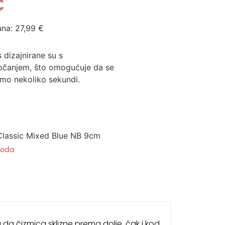
€
ana:
27,99
€
 dizajnirane su s
opčanjem, što omogućuje da se
amo nekoliko sekundi.
Classic Mixed Blue NB 9cm
oda
 da čizmica sklizne prema dolje, čak i kod