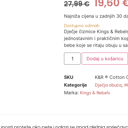
19,60
27,99
€
Najniža cijena u zadnjih 30 d
Dostupno odmah
Dječje čizmice Kings & Rebels
jednostavnim i praktičnim k
bebe koje se ritaju obuju u s
Dodaj u košaricu
SKU
K&R ® Cotton 
Kategorije
,
Dječja obuća
M
Marka:
Kings & Rebels
unosti proteže oko pete i nalazi se iznad gležnja sprječava