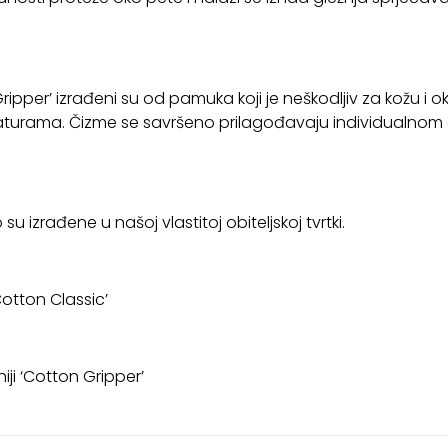
 Gripper’ izrađeni su od pamuka koji je neškodljiv za kožu i o
raturama. Čizme se savršeno prilagođavaju individualnom o
 izrađene u našoj vlastitoj obiteljskoj tvrtki.
otton Classic’
iji ‘Cotton Gripper’