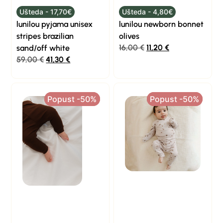
Ušteda - 17,70€
Ušteda - 4,80€
lunilou pyjama unisex
lunilou newborn bonnet
stripes brazilian
olives
16,00
€
11,20
€
sand/off white
59,00
€
41,30
€
Popust -50%
Popust -50%
Popust -50%
Popust -50%