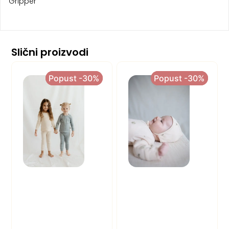
Gripper’
Slični proizvodi
Popust -30%
Popust -30%
Popust -30%
Popust -30%