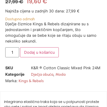
19,60
€
27,99
€
Najniža cijena u zadnjih 30 dana:
27,99
€
Dostupno odmah
Dječje čizmice Kings & Rebels dizajnirane su s
jednostavnim i praktičnim kopčanjem, što
omogućuje da se bebe koje se ritaju obuju u samo
nekoliko sekundi.
Dodaj u košaricu
SKU
K&R ® Cotton Classic Mixed Pink 24M
Kategorije
,
Dječja obuća
Moda
Marka:
Kings & Rebels
Integrirana elastična traka koja se u potpunosti proteže
oko pete i nalazi se iznad gležnja sprječava da čizmica