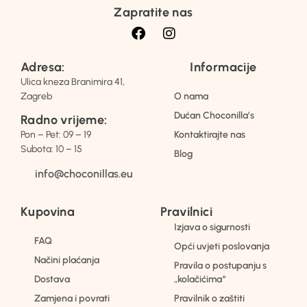
Zapratite nas
Adresa:
Informacije
Ulica kneza Branimira 41,
Zagreb
O nama
Dućan Choconilla’s
Radno vrijeme:
Pon – Pet: 09 – 19
Kontaktirajte nas
Subota: 10 – 15
Blog
info@choconillas.eu
Kupovina
Pravilnici
Izjava o sigurnosti
FAQ
Opći uvjeti poslovanja
Načini plaćanja
Pravila o postupanju s
Dostava
„kolačićima“
Zamjena i povrati
Pravilnik o zaštiti