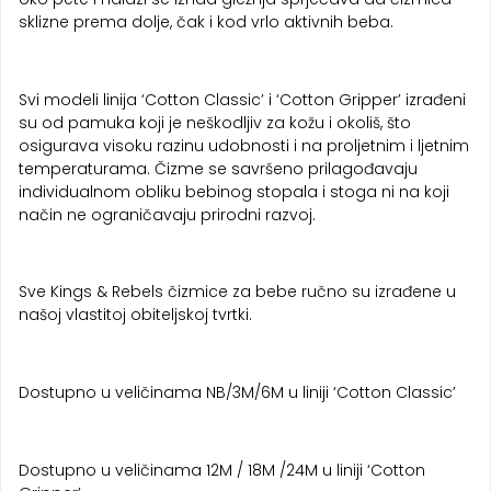
sklizne prema dolje, čak i kod vrlo aktivnih beba.
Svi modeli linija ‘Cotton Classic’ i ‘Cotton Gripper’ izrađeni
su od pamuka koji je neškodljiv za kožu i okoliš, što
osigurava visoku razinu udobnosti i na proljetnim i ljetnim
temperaturama. Čizme se savršeno prilagođavaju
individualnom obliku bebinog stopala i stoga ni na koji
način ne ograničavaju prirodni razvoj.
Sve Kings & Rebels čizmice za bebe ručno su izrađene u
našoj vlastitoj obiteljskoj tvrtki.
Dostupno u veličinama NB/3M/6M u liniji ‘Cotton Classic’
Dostupno u veličinama 12M / 18M /24M u liniji ‘Cotton