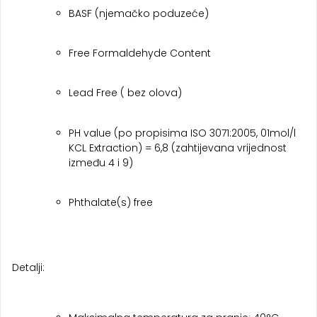
BASF (njemačko poduzeće)
Free Formaldehyde Content
Lead Free ( bez olova)
PH value (po propisima ISO 3071:2005, 01mol/l
KCL Extraction) = 6,8 (zahtijevana vrijednost
između 4 i 9)
Phthalate(s) free
Detalji: