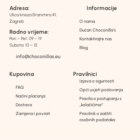
Adresa:
Informacije
Ulica kneza Branimira 41,
Zagreb
O nama
Dućan Choconilla’s
Radno vrijeme:
Pon – Pet: 09 – 19
Kontaktirajte nas
Subota: 10 – 15
Blog
info@choconillas.eu
Kupovina
Pravilnici
Izjava o sigurnosti
FAQ
Opći uvjeti poslovanja
Načini plaćanja
Pravila o postupanju s
Dostava
„kolačićima“
Zamjena i povrati
Pravilnik o zaštiti
osobnih podataka