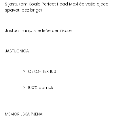
S jastukom Koala Perfect Head Maxi će vaša djeca
spavati bez brige!
Jastuci imaju sljedeće certifikate:
JASTUČNICA:
OEKO- TEX 100
100% pamuk
MEMORIJSKA PJENA: