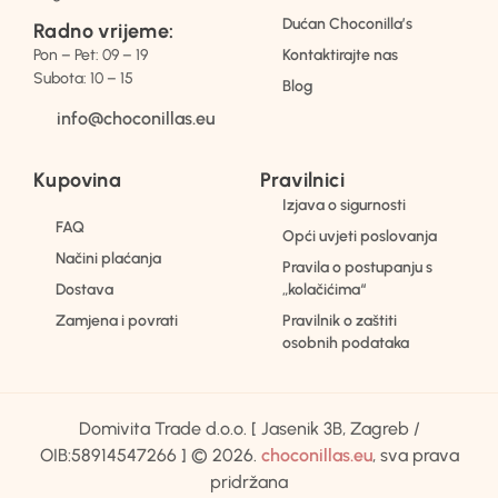
Dućan Choconilla’s
Radno vrijeme:
Pon – Pet: 09 – 19
Kontaktirajte nas
Subota: 10 – 15
Blog
info@choconillas.eu
Kupovina
Pravilnici
Izjava o sigurnosti
FAQ
Opći uvjeti poslovanja
Načini plaćanja
Pravila o postupanju s
Dostava
„kolačićima“
Zamjena i povrati
Pravilnik o zaštiti
osobnih podataka
Domivita Trade d.o.o. [ Jasenik 3B, Zagreb /
OIB:58914547266 ] © 2026.
choconillas.eu
, sva prava
pridržana