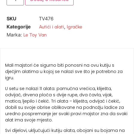
SKU
TV476
Kategorije
,
Autići i alati
Igračke
Marka:
Le Toy Van
Mali majstori će sigurno biti ponosni na ovu kutiju s
dječjim alatima u kojoj se nalazi sve što je potrebno za
igru.
U setu se nalazi 11 alata: pamučna vrećica, kliješta,
odvijač, drvena ploča s dvije rupe, dva čavla, vijak,
matica, ljepilo i čekić. Tri alata – kliješta, odvijač i čekić,
dobili su svoje obrise oblikovane na podnožju ladice za
uredno pospremanje jer svaki pravi majstor zna da svaki
alat ima svoje mjesto.
Svi dijelovi, uključujući kutiju alata, obojani su bojama na