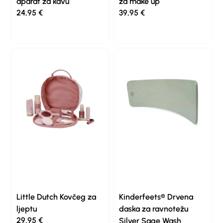
aparat za kavu
za make up
24,95
€
39,95
€
Little Dutch Kovčeg za
Kinderfeets® Drvena
ljeptu
daska za ravnotežu
29,95
€
Silver Sage Wash