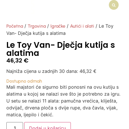
/
/
/
/ Le Toy
Početna
Trgovina
Igračke
Autići i alati
Van- Dječja kutija s alatima
Le Toy Van- Dječja kutija s
alatima
46,32
€
Najniža cijena u zadnjih 30 dana:
46,32
€
Dostupno odmah
Mali majstori će sigurno biti ponosni na ovu kutiju s
alatima u kojoj se nalazi sve što je potrebno za igru.
U setu se nalazi 11 alata: pamučna vrećica, kliješta,
odvijač, drvena ploča s dvije rupe, dva čavla, vijak,
matica, ljepilo i čekić.
Dodaj u košaricu