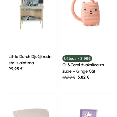
Little Dutch Dječji radni
Ušteda - 3,96€
stol s alatima
Oli&Carol žvakalica za
99,95
€
zube – Ginge Cat
19,78
€
15,82
€