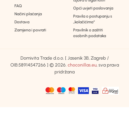
Izjava o sigurnosti
FAQ
Opći uvjeti poslovanja
Načini plaćanja
Pravila o postupanju s
Dostava
„kolačićima“
Zamjena i povrati
Pravilnik o zaštiti
osobnih podataka
Domivita Trade d.o.o. [ Jasenik 3B, Zagreb /
OIB:58914547266 ] © 2026.
choconillas.eu
, sva prava
pridržana