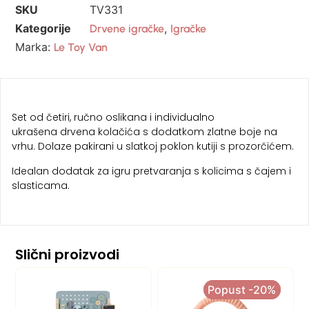
SKU
TV331
Kategorije
,
Drvene igračke
Igračke
Marka:
Le Toy Van
Set od četiri, ručno oslikana i individualno
ukrašena drvena kolačića s dodatkom zlatne boje na
vrhu. Dolaze pakirani u slatkoj poklon kutiji s prozorčićem.
Idealan dodatak za igru pretvaranja s kolicima s čajem i
slasticama.
Slični proizvodi
Popust -20%
Popust -20%