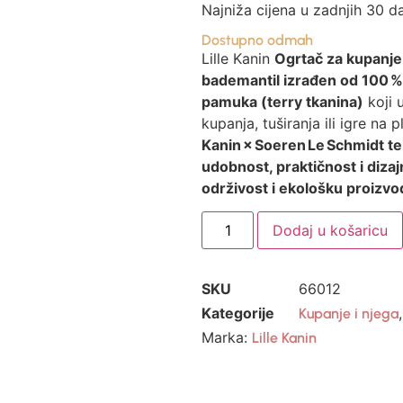
Najniža cijena u zadnjih 30 d
Dostupno odmah
Lille Kanin
Ogrtač za kupanj
bademantil izrađen od 100
pamuka (terry tkanina)
koji 
kupanja, tuširanja ili igre na p
Kanin × Soeren Le Schmidt te
udobnost, praktičnost i diza
održivost i ekološku proizvo
Dodaj u košaricu
SKU
66012
Kategorije
Kupanje i njega
Marka:
Lille Kanin