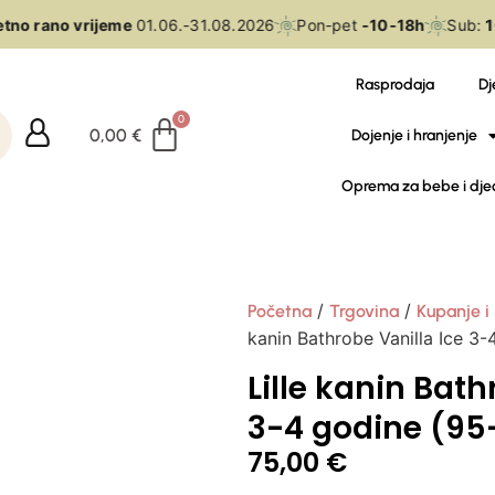
no rano vrijeme
01.06.-31.08.2026
Pon-pet
-10-18h
Sub:
10
Rasprodaja
Dj
0,00
€
Dojenje i hranjenje
Oprema za bebe i dje
/
/
Početna
Trgovina
Kupanje i
kanin Bathrobe Vanilla Ice 3
Lille kanin Bath
3-4 godine (95
75,00
€