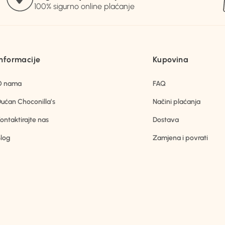
100% sigurno online plaćanje
Informacije
Kupovina
O nama
FAQ
ućan Choconilla’s
Načini plaćanja
ontaktirajte nas
Dostava
log
Zamjena i povrati