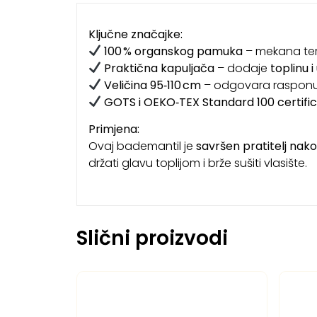
Ključne značajke:
100 % organskog pamuka
– mekana terr
Praktična kapuljača
– dodaje
toplinu 
Veličina 95‑110 cm
– odgovara raspon
GOTS i OEKO‑TEX Standard 100 certific
Primjena:
Ovaj bademantil je
savršen pratitelj nak
držati glavu toplijom i brže sušiti vlasište.
Slični proizvodi