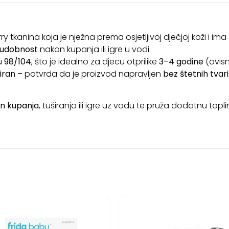
y tkanina koja je nježna prema osjetljivoj dječjoj koži i i
i udobnost
nakon kupanja ili igre u vodi.
u
98/104
, što je idealno za djecu otprilike
3–4 godine
(ovisno
iran
– potvrda da je proizvod napravljen
bez štetnih tvari
on kupanja
, tuširanja ili igre uz vodu te pruža dodatnu to