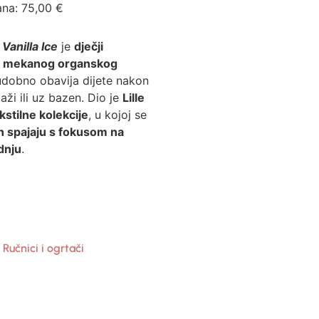
ana:
75,00
€
e
Vanilla Ice
je
dječji
 % mekanog organskog
udobno obavija dijete nakon
laži ili uz bazen. Dio je
Lille
kstilne kolekcije
, u kojoj se
jn spajaju s fokusom na
dnju
.
,
Ručnici i ogrtači