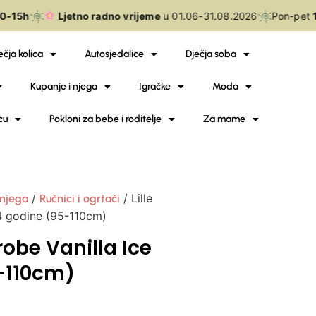
-15h
Ljetno radno vrijeme
u 01.06-31.08.2026
Pon-pet
1
ečja kolica
Autosjedalice
Dječja soba
Kupanje i njega
Igračke
Moda
cu
Pokloni za bebe i roditelje
Za mame
/
/ Lille
 njega
Ručnici i ogrtači
-4 godine (95-110cm)
robe Vanilla Ice
-110cm)