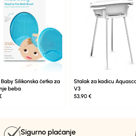
 Baby Silikonska četka za
Stalak za kadicu Aquasc
nje beba
V3
€
53,90
€
Sigurno plaćanje