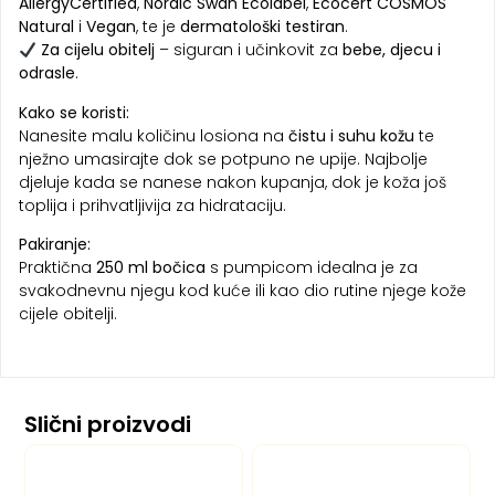
AllergyCertified
,
Nordic Swan Ecolabel
,
Ecocert COSMOS
Natural
i
Vegan
, te je
dermatološki testiran
.
Za cijelu obitelj
– siguran i učinkovit za
bebe, djecu i
odrasle
.
Kako se koristi:
Nanesite malu količinu losiona na
čistu i suhu kožu
te
nježno umasirajte dok se potpuno ne upije. Najbolje
djeluje kada se nanese nakon kupanja, dok je koža još
toplija i prihvatljivija za hidrataciju.
Pakiranje:
Praktična
250 ml bočica
s pumpicom idealna je za
svakodnevnu njegu kod kuće ili kao dio rutine njege kože
cijele obitelji.
Slični proizvodi