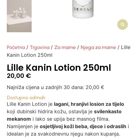
/
/
/
/ Lille
Početna
Trgovina
Za mame
Njega za mame
Kanin Lotion 250ml
Lille Kanin Lotion 250ml
20,00
€
Najniža cijena u zadnjih 30 dana:
20,00
€
Dostupno odmah
Lille Kanin Lotion je
lagani, hranjivi losion za tijelo
koji dubinski hidrira kožu, ostavlja je
svilenkasto
mekanom
i lako se upija bez masnog filma.
Namijenjen je
osjetljivoj koži beba, djece i odraslih
i
idealan je za svakodnevnu njegu nakon kupanja.