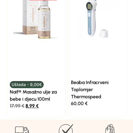
Beaba Infracrveni
Ušteda - 9,00€
Toplomjer
Naïf® Masažno ulje za
Thermospeed
bebe i djecu 100ml
60,00
€
17,99
€
8,99
€