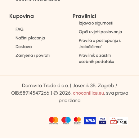
Kupovina
Pravilnici
Izjava o sigurnosti
FAQ
Opći uvjeti poslovanja
Načini plaćanja
Pravila o postupanju s
Dostava
„kolačićima“
Zamjena i povrati
Pravilnik o zaštiti
osobnih podataka
Domivita Trade d.o.o. [ Jasenik 3B, Zagreb /
OIB:58914547266 ] © 2026.
choconillas.eu
, sva prava
pridržana