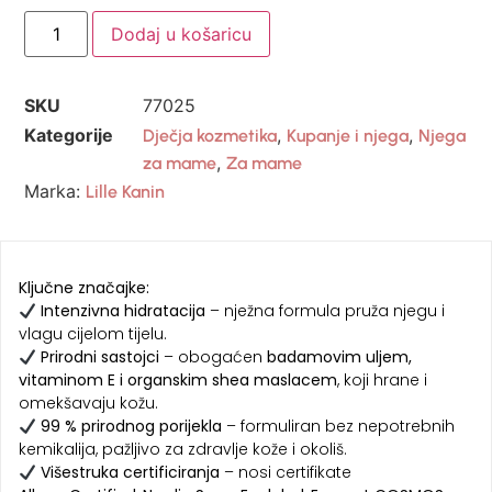
Dodaj u košaricu
SKU
77025
Kategorije
,
,
Dječja kozmetika
Kupanje i njega
Njega
,
za mame
Za mame
Marka:
Lille Kanin
Ključne značajke:
Intenzivna hidratacija
– nježna formula pruža njegu i
vlagu cijelom tijelu.
Prirodni sastojci
– obogaćen
badamovim uljem,
vitaminom E i organskim shea maslacem
, koji hrane i
omekšavaju kožu.
99 % prirodnog porijekla
– formuliran bez nepotrebnih
kemikalija, pažljivo za zdravlje kože i okoliš.
Višestruka certificiranja
– nosi certifikate