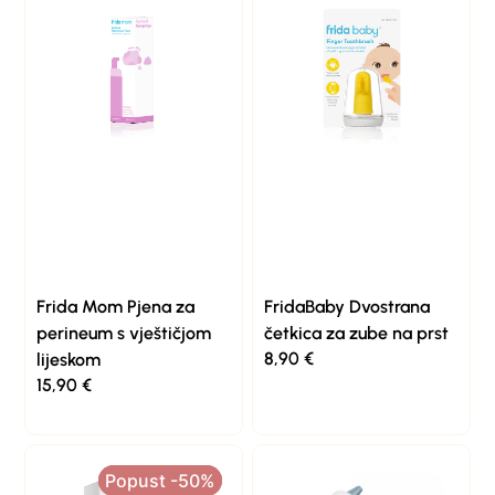
Frida Mom Pjena za
FridaBaby Dvostrana
perineum s vještičjom
četkica za zube na prst
8,90
€
lijeskom
15,90
€
Popust -50%
Popust -50%