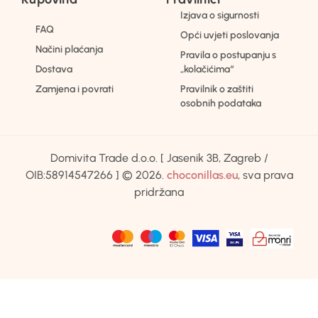
Izjava o sigurnosti
FAQ
Opći uvjeti poslovanja
Načini plaćanja
Pravila o postupanju s
Dostava
„kolačićima“
Zamjena i povrati
Pravilnik o zaštiti
osobnih podataka
Domivita Trade d.o.o. [ Jasenik 3B, Zagreb /
OIB:58914547266 ] © 2026.
choconillas.eu
, sva prava
pridržana