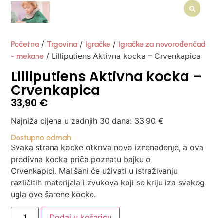
/
/
/
Početna
Trgovina
Igračke
Igračke za novorođenčad
/ Lilliputiens Aktivna kocka – Crvenkapica
- mekane
Lilliputiens Aktivna kocka –
Crvenkapica
33,90
€
Najniža cijena u zadnjih 30 dana:
33,90
€
Dostupno odmah
Svaka strana kocke otkriva novo iznenađenje, a ova
predivna kocka priča poznatu bajku o
Crvenkapici. Mališani će uživati u istraživanju
različitih materijala i zvukova koji se kriju iza svakog
ugla ove šarene kocke.
Dodaj u košaricu