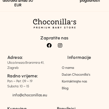
dostava iznad 50
pogodnosti
EUR
Zapratite nas
Adresa:
Informacije
Ulica kneza Branimira 41,
Zagreb
O nama
Dućan Choconilla’s
Radno vrijeme:
Pon – Pet: 09 – 19
Kontaktirajte nas
Subota: 10 – 15
Blog
info@choconillas.eu
Kupovina
Pravilnici