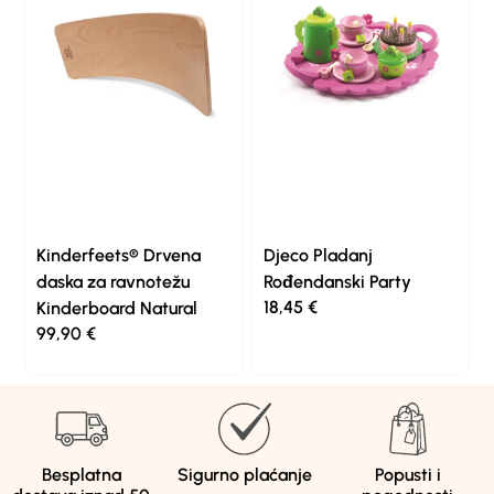
Kinderfeets® Drvena
Djeco Pladanj
daska za ravnotežu
Rođendanski Party
18,45
€
Kinderboard Natural
99,90
€
Besplatna
Sigurno plaćanje
Popusti i