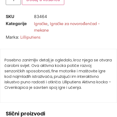
SKU
83464
Kategorije
,
Igračke
Igračke za novorođenčad -
mekane
Marka:
Lilliputiens
Posebno zanimljiv detalj je ogledalo, kroz njega se otvara
čarobni svijet. Ova aktivna kocka potiče razvoj
senzoričkih sposobnosti, fine motorike i maštovite igre
kod najmlađih istraživača, pružajući im interaktivno
iskustvo puno radosti i otkrića. Lilliputiens Aktivna kocka –
Crvenkapica je savršen spoj igre i učenja.
Slični proizvodi