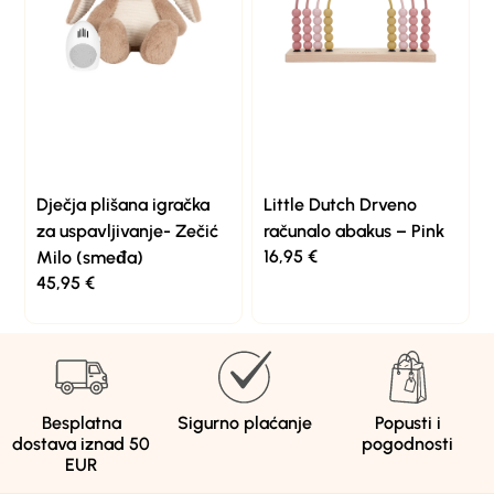
Dječja plišana igračka
Little Dutch Drveno
za uspavljivanje- Zečić
računalo abakus – Pink
16,95
€
Milo (smeđa)
45,95
€
Besplatna
Sigurno plaćanje
Popusti i
dostava iznad 50
pogodnosti
EUR