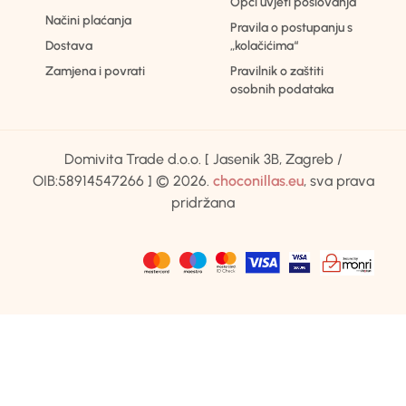
Opći uvjeti poslovanja
Načini plaćanja
Pravila o postupanju s
Dostava
„kolačićima“
Zamjena i povrati
Pravilnik o zaštiti
osobnih podataka
Domivita Trade d.o.o. [ Jasenik 3B, Zagreb /
OIB:58914547266 ] © 2026.
choconillas.eu
, sva prava
pridržana