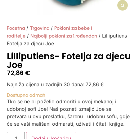
/
/
Početna
Trgovina
Pokloni za bebe i
/
/ Lilliputiens-
roditelje
Najbolji pokloni za 1.rođendan
Fotelja za djecu Joe
Lilliputiens- Fotelja za djecu
Joe
72,86
€
Najniža cijena u zadnjih 30 dana:
72,86
€
Dostupno odmah
Tko se ne bi poželio odmoriti u ovoj mekanoj i
udobnoj sofi Joe! Naš poznati zmajić Joe se
pretvara u ovu preslatku, šarenu i udobnu sofu, gdje
će se vaši mališani odmarati, uživati i čitati knjige.
Dodaj u košaricu