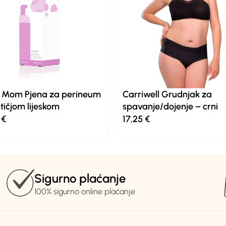
a Mom Pjena za perineum
Carriwell Grudnjak za
štičjom lijeskom
spavanje/dojenje – crni
0
€
17,25
€
Sigurno plaćanje
100% sigurno online plaćanje