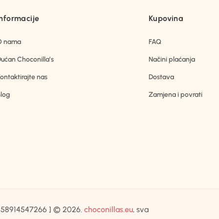
Informacije
Kupovina
O nama
FAQ
ućan Choconilla’s
Načini plaćanja
ontaktirajte nas
Dostava
log
Zamjena i povrati
IB:58914547266 ] © 2026.
choconillas.eu
, sva