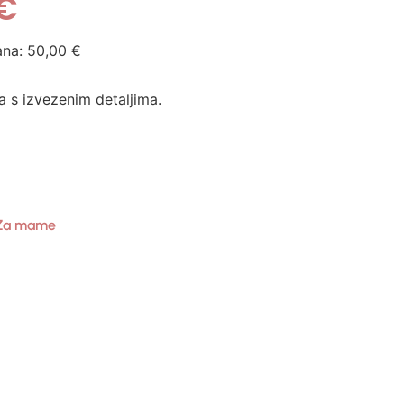
€
ana:
50,00
€
s izvezenim detaljima.
Za mame