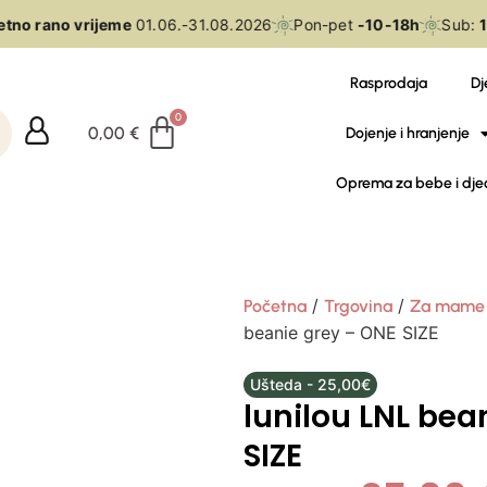
tno rano vrijeme
01.06.-31.08.2026
Pon-pet
-10-18h
Sub:
10
Rasprodaja
Dj
0,00
€
Dojenje i hranjenje
Oprema za bebe i dje
/
/
Početna
Trgovina
Za mame
beanie grey – ONE SIZE
Ušteda - 25,00€
lunilou LNL bea
SIZE