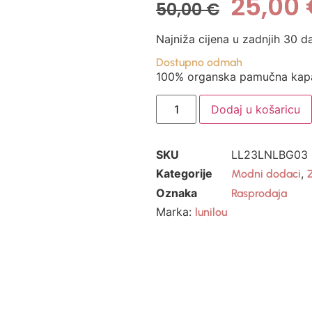
25,00
50,00
€
Najniža cijena u zadnjih 30 d
Dostupno odmah
100% organska pamučna kapa 
Dodaj u košaricu
SKU
LL23LNLBG03
Kategorije
,
Modni dodaci
Oznaka
Rasprodaja
Marka:
lunilou