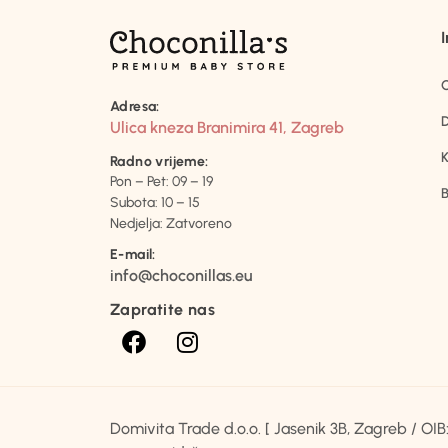
Adresa:
D
Ulica kneza Branimira 41, Zagreb
K
Radno vrijeme:
Pon – Pet: 09 – 19
B
Subota: 10 – 15
Nedjelja: Zatvoreno
E-mail:
info@choconillas.eu
Zapratite nas
Domivita Trade d.o.o. [ Jasenik 3B, Zagreb / O