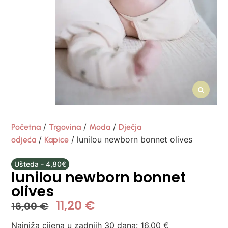
/
/
/
Početna
Trgovina
Moda
Dječja
/
/ lunilou newborn bonnet olives
odjeća
Kapice
Ušteda - 4,80€
lunilou newborn bonnet
olives
11,20
€
16,00
€
Najniža cijena u zadnjih 30 dana:
16,00
€