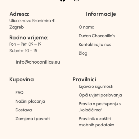
Adresa:
Informacije
Ulica kneza Branimira 41,
Zagreb
O nama
Dućan Choconilla’s
Radno vrijeme:
Pon – Pet: 09 – 19
Kontaktirajte nas
Subota: 10 – 15
Blog
info@choconillas.eu
Kupovina
Pravilnici
Izjava o sigurnosti
FAQ
Opći uvjeti poslovanja
Načini plaćanja
Pravila o postupanju s
Dostava
„kolačićima“
Zamjena i povrati
Pravilnik o zaštiti
osobnih podataka