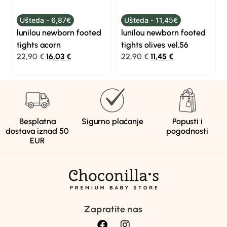
Ušteda - 6,87€
Ušteda - 11,45€
lunilou newborn footed
lunilou newborn footed
tights acorn
tights olives vel.56
22,90
€
16,03
€
22,90
€
11,45
€
Besplatna
Sigurno plaćanje
Popusti i
dostava iznad 50
pogodnosti
EUR
Zapratite nas