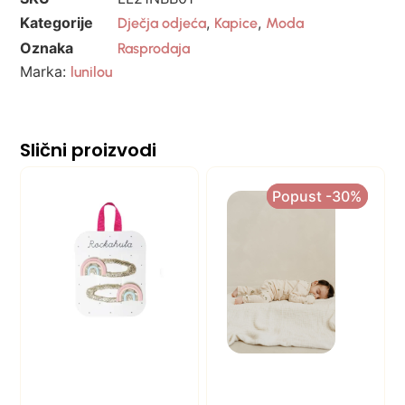
Kategorije
,
,
Dječja odjeća
Kapice
Moda
Oznaka
Rasprodaja
Marka:
lunilou
Slični proizvodi
Popust -30%
Popust -30%