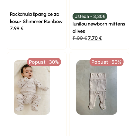
Rockahula špangice za
Ušteda - 3,30€
kosu- Shimmer Rainbow
lunilou newborn mittens
7,99
€
olives
11,00
€
7,70
€
Popust -30%
Popust -30%
Popust -50%
Popust -50%