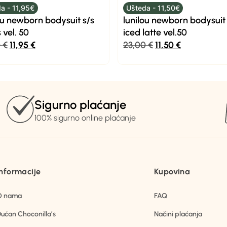
a - 11,95€
Ušteda - 11,50€
ou newborn bodysuit s/s
lunilou newborn bodysuit 
 vel. 50
iced latte vel.50
0
€
11,95
€
23,00
€
11,50
€
Sigurno plaćanje
100% sigurno online plaćanje
Informacije
Kupovina
O nama
FAQ
ućan Choconilla’s
Načini plaćanja