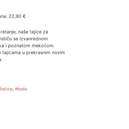
ana:
22,90
€
retanje, naše tajice za
ističu se izvanrednom
ka i poznatom mekoćom.
ou tajicama u prekrasnim novim
a.
,
lačice
Moda