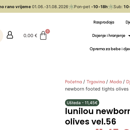
o rano vrijeme
01.06.-31.08.2026
Pon-pet
-10-18h
Sub:
10-1
Rasprodaja
Dj
0,00
€
Dojenje i hranjenje
Oprema za bebe i dje
/
/
/
Početna
Trgovina
Moda
D
newborn footed tights olives 
Ušteda - 11,45€
lunilou newborn
olives vel.56