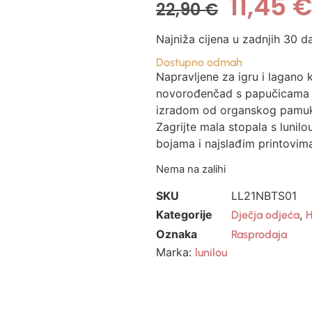
11,45
€
22,90
€
Najniža cijena u zadnjih 30 d
Dostupno odmah
Napravljene za igru i lagano k
novorođenčad s papučicama 
izradom od organskog pamu
Zagrijte mala stopala s lunil
bojama i najslađim printovim
Nema na zalihi
SKU
LL21NBTS01
Kategorije
,
Dječja odjeća
H
Oznaka
Rasprodaja
Marka:
lunilou