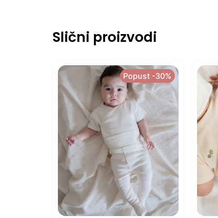
Slični proizvodi
Popust -30%
Popust -30%