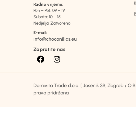
K
Radno vrijeme:
Pon – Pet: 09 – 19
B
Subota: 10 – 15
Nedjelja: Zatvoreno
E-mail:
info@choconillas.eu
Zapratite nas
Domivita Trade d.o.o. [ Jasenik 3B, Zagreb / O
prava pridržana