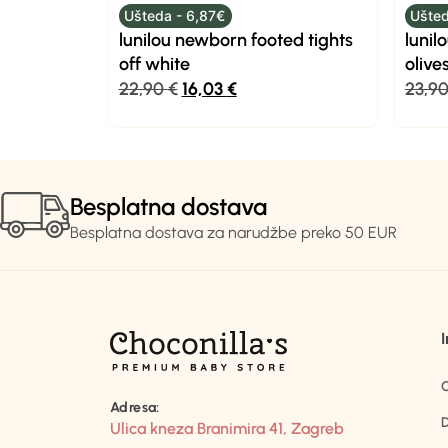
Ušteda - 6,87€
Ušted
lunilou newborn footed tights
lunil
off white
olives
22,90
€
16,03
€
23,9
Besplatna dostava
Besplatna dostava za narudžbe preko 50 EUR
Adresa:
D
Ulica kneza Branimira 41, Zagreb