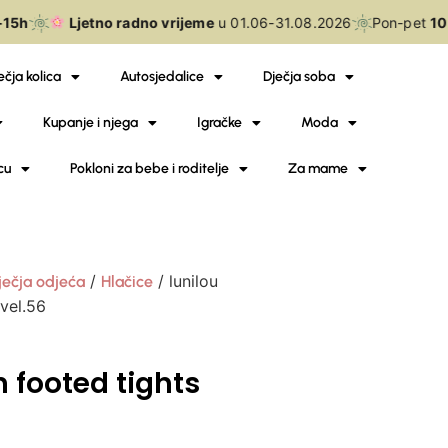
5h
Ljetno radno vrijeme
u 01.06-31.08.2026
Pon-pet
10-
ečja kolica
Autosjedalice
Dječja soba
Kupanje i njega
Igračke
Moda
cu
Pokloni za bebe i roditelje
Za mame
/
/ lunilou
ječja odjeća
Hlačice
vel.56
 footed tights