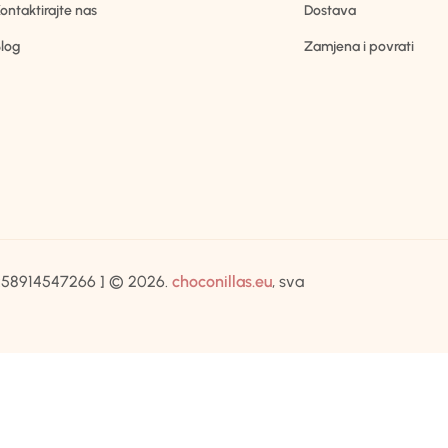
ontaktirajte nas
Dostava
log
Zamjena i povrati
IB:58914547266 ] © 2026.
choconillas.eu
, sva