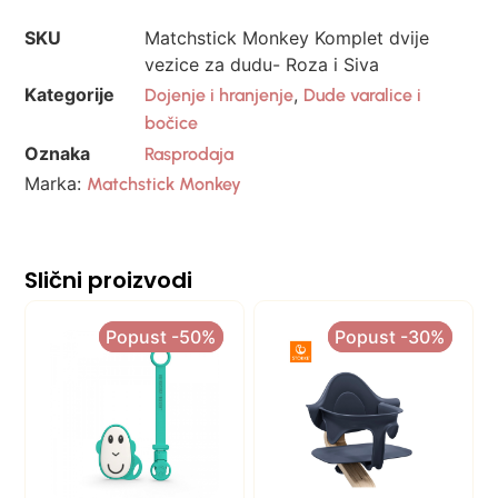
SKU
Matchstick Monkey Komplet dvije
vezice za dudu- Roza i Siva
Kategorije
,
Dojenje i hranjenje
Dude varalice i
bočice
Oznaka
Rasprodaja
Marka:
Matchstick Monkey
Slični proizvodi
Popust -50%
Popust -50%
Popust -30%
Popust -30%