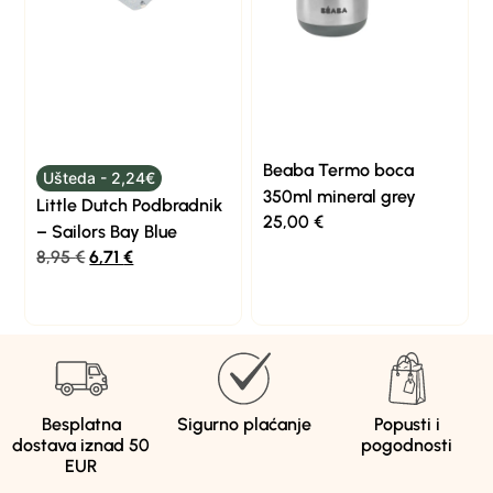
Beaba Termo boca
Ušteda - 2,24€
350ml mineral grey
Little Dutch Podbradnik
25,00
€
– Sailors Bay Blue
8,95
€
6,71
€
Besplatna
Sigurno plaćanje
Popusti i
dostava iznad 50
pogodnosti
EUR