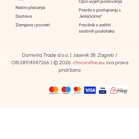
Opći uvjeti poslovanja
Načini plaćanja
Pravila o postupanju s
Dostava
„kolačićima“
Zamjena i povrati
Pravilnik o zaštiti
osobnih podataka
Domivita Trade d.o.o. [ Jasenik 3B, Zagreb /
OIB:58914547266 ] © 2026.
choconillas.eu
, sva prava
pridržana