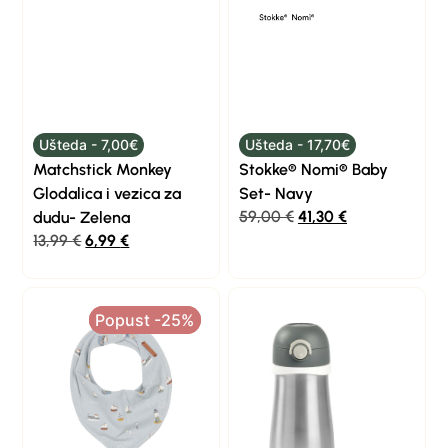
Ušteda - 7,00€
Ušteda - 17,70€
Matchstick Monkey
Stokke® Nomi® Baby
Glodalica i vezica za
Set- Navy
59,00
€
41,30
€
dudu- Zelena
13,99
€
6,99
€
Popust -25%
Popust -25%