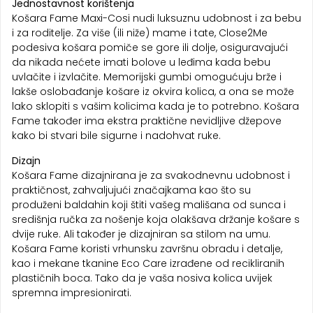
Jednostavnost korištenja
Košara Fame Maxi-Cosi nudi luksuznu udobnost i za bebu
i za roditelje. Za više (ili niže) mame i tate, Close2Me
podesiva košara pomiče se gore ili dolje, osiguravajući
da nikada nećete imati bolove u leđima kada bebu
uvlačite i izvlačite. Memorijski gumbi omogućuju brže i
lakše oslobađanje košare iz okvira kolica, a ona se može
lako sklopiti s vašim kolicima kada je to potrebno. Košara
Fame također ima ekstra praktične nevidljive džepove
kako bi stvari bile sigurne i nadohvat ruke.
Dizajn
Košara Fame dizajnirana je za svakodnevnu udobnost i
praktičnost, zahvaljujući značajkama kao što su
produženi baldahin koji štiti vašeg mališana od sunca i
središnja ručka za nošenje koja olakšava držanje košare s
dvije ruke. Ali također je dizajniran sa stilom na umu.
Košara Fame koristi vrhunsku završnu obradu i detalje,
kao i mekane tkanine Eco Care izrađene od recikliranih
plastičnih boca. Tako da je vaša nosiva kolica uvijek
spremna impresionirati.