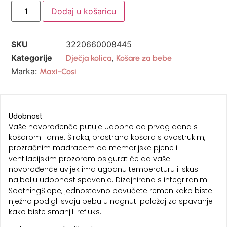
Dodaj u košaricu
SKU
3220660008445
Kategorije
,
Dječja kolica
Košare za bebe
Marka:
Maxi-Cosi
Udobnost
Vaše novorođenče putuje udobno od prvog dana s
košarom Fame. Široka, prostrana košara s dvostrukim,
prozračnim madracem od memorijske pjene i
ventilacijskim prozorom osigurat će da vaše
novorođenče uvijek ima ugodnu temperaturu i iskusi
najbolju udobnost spavanja. Dizajnirana s integriranim
SoothingSlope, jednostavno povučete remen kako biste
nježno podigli svoju bebu u nagnuti položaj za spavanje
kako biste smanjili refluks.