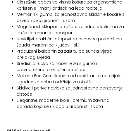
Close2Me
podesiva visina košare za ergonomično
korištenje i manji pritisak na leđa roditelja
Memorijski gumbi za jednostavno skidanje košare s
okvira kolica jednom rukom
Mogućnost sklapanja košare zajedno s kolicima za
lakše spremanje i transport
Nevidljivi, praktični džepovi za osnovne potrepštine
(duda, maramice, ključevi i sl.)
Produženi baldahin za zaštitu od sunca, vjetra i
prejakog svjetla
Središnja ručka za nošenje za sigurno i
uravnoteženo prenošenje košare
Mekane
Eco Care
tkanine od recikliranih materijala,
ugodne za bebu i održivije za okoliš
Skidive i perive navlake za jednostavno održavanje
čistoće
Elegantne, moderne boje i premium završna
obrada koja se uklapa u urbani stil života