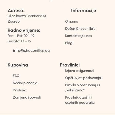
Adresa:
Informacije
Ulica kneza Branimira 41,
Zagreb
O nama
Dućan Choconilla’s
Radno vrijeme:
Pon – Pet: 09 – 19
Kontaktirajte nas
Subota: 10 – 15
Blog
info@choconillas.eu
Kupovina
Pravilnici
Izjava o sigurnosti
FAQ
Opći uvjeti poslovanja
Načini plaćanja
Pravila o postupanju s
Dostava
„kolačićima“
Zamjena i povrati
Pravilnik o zaštiti
osobnih podataka