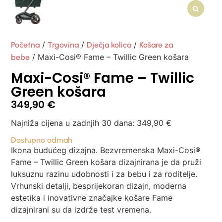
/
/
/
Početna
Trgovina
Dječja kolica
Košare za
/ Maxi-Cosi® Fame – Twillic Green košara
bebe
Maxi-Cosi® Fame – Twillic
Green košara
349,90
€
Najniža cijena u zadnjih 30 dana:
349,90
€
Dostupno odmah
Ikona budućeg dizajna. Bezvremenska Maxi-Cosi®
Fame – Twillic Green košara dizajnirana je da pruži
luksuznu razinu udobnosti i za bebu i za roditelje.
Vrhunski detalji, besprijekoran dizajn, moderna
estetika i inovativne značajke košare Fame
dizajnirani su da izdrže test vremena.