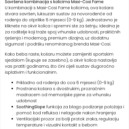
Savršena kombinacija s kolicima Maxi-Cosi Fame
U kombinaciji s Maxi-Cosi Fame kolicima, ova košara
stvara savršen, luksuzan sustav za novorođenče od
rođenja do otprilike 6 mjeseci (0-9 kg). Jednostavno je
kliknete na okvir kolica i spremni ste za šetnju. Idealna je
za roditelje koji traže spoj vrhunske udobnosti, praktičnih
rješenja i modernog, premium dizajna, uz dodatnu
sigurnost i podršku renomiranog brenda Maxi-Cosi.
Kako beba raste, košaru možete zamijeniti sportskim
sjedalom (kupuje se zasebno), a okvir kolica nastavlja
vas pratiti godinama, što čini cijeli sustav dugoročno
isplativim i funkcionalnim.
Prikladno od rođenja do cca 6 mjeseci (0-9 kg)
Prostrana košara s dvostrukim, prozračnim
madracem od memorijske pjene za vrhunsku
udobnost
SoothingSlope
funkcija za blago podizanje položaja i
pomoć kod refluksa i nelagode nakon hranjenja
Ventilacijski prozor za bolji protok zraka, regulaciju
temperature i vizualni kontakt s bebom