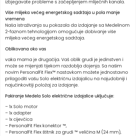
izbjegavate probleme s začepljenjem mliječnih kanala.
Više mlijeka većeg energetskog sadržaja u pola manje
vremena
Naša istraživanja su pokazala da izdajanje sa Medelinom
2-faznom tehnologijom omogućuje dobivanje više
mlijeka većeg energetskog sadržaja.
Oblikovana oko vas
vaka mama je drugačija. Vaš oblik grudi je jedinstven i
može se mijenjati tijekom razdoblja dojenja. Sa našim
novim PersonalFit Flex™ nastavkom možete jednostavno
prilagoditi vašu Solo električnu izdajalicu na najudobniji i
najučinkovitiji položaj za izdajanje.
Pakiranje Medela Solo električne izdajalice uključuje:
– 1x Solo motor
– 1x adapter
– 1x cijevčica
– PersonalFit Flex konektor ™,
– PersonalFit Flex štitnik za grudi ™ veličina M (24 mm),