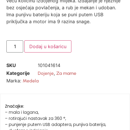
veću količinu izdojenog mlijeka. Izdajanje je nježnije
bez osjećaja povlačenja, a rub je mekan i udoban.
Ima punjivu bateriju koja se puni putem USB
priključka a motor ima 9 razina snage.
Dodaj u košaricu
SKU
101041614
Kategorije
,
Dojenje
Za mame
Marka:
Medela
Značajke:
– mala i lagana,
– rotirajući nastavak za 360 °,
– punjenje putem USB adaptera, punjiva baterija,