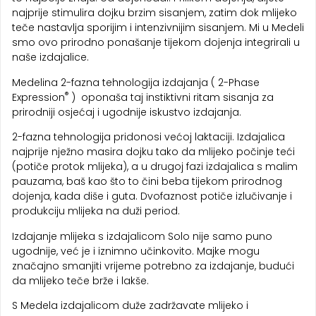
najprije stimulira dojku brzim sisanjem, zatim dok mlijeko
teče nastavlja sporijim i intenzivnijim sisanjem. Mi u Medeli
smo ovo prirodno ponašanje tijekom dojenja integrirali u
naše izdajalice.
Medelina 2-fazna tehnologija izdajanja ( 2-Phase
®
Expression
) oponaša taj instiktivni ritam sisanja za
prirodniji osjećaj i ugodnije iskustvo izdajanja.
2-fazna tehnologija pridonosi većoj laktaciji. Izdajalica
najprije nježno masira dojku tako da mlijeko počinje teći
(potiče protok mlijeka), a u drugoj fazi izdajalica s malim
pauzama, baš kao što to čini beba tijekom prirodnog
dojenja, kada diše i guta. Dvofaznost potiče izlučivanje i
produkciju mlijeka na duži period.
Izdajanje mlijeka s izdajalicom Solo nije samo puno
ugodnije, već je i iznimno učinkovito. Majke mogu
značajno smanjiti vrijeme potrebno za izdajanje, budući
da mlijeko teče brže i lakše.
S Medela izdajalicom duže zadržavate mlijeko i