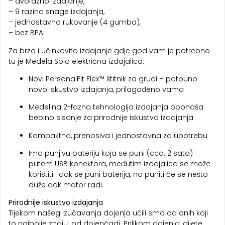
– dvofazno izdajanje,
– 9 razina snage izdajanja,
– jednostavno rukovanje (4 gumba),
– bez BPA.
Za brzo i učinkovito izdajanje gdje god vam je potrebno
tu je Medela Solo električna izdajalica:
Novi PersonalFit Flex™ štitnik za grudi – potpuno
novo iskustvo izdajanja, prilagođeno vama
Medelina 2-fazna tehnologija izdajanja oponaša
bebino sisanje za prirodnije iskustvo izdajanja
Kompaktna, prenosiva i jednostavna za upotrebu
Ima punjivu bateriju koja se puni (cca. 2 sata)
putem USB konektora, međutim izdajalica se može
koristiti i dok se puni baterija, no puniti će se nešto
duže dok motor radi.
Prirodnije iskustvo izdajanja
Tijekom našeg izučavanja dojenja učili smo od onih koji
to najbolje znaju: od dojenčadi. Prilikom dojenja, dijete