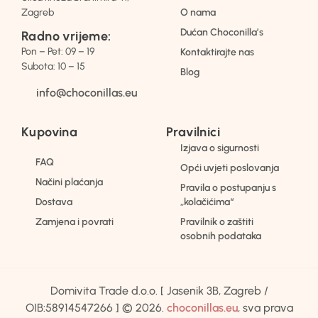
Zagreb
O nama
Dućan Choconilla’s
Radno vrijeme:
Pon – Pet: 09 – 19
Kontaktirajte nas
Subota: 10 – 15
Blog
info@choconillas.eu
Kupovina
Pravilnici
Izjava o sigurnosti
FAQ
Opći uvjeti poslovanja
Načini plaćanja
Pravila o postupanju s
Dostava
„kolačićima“
Zamjena i povrati
Pravilnik o zaštiti
osobnih podataka
Domivita Trade d.o.o. [ Jasenik 3B, Zagreb /
OIB:58914547266 ] © 2026.
choconillas.eu
, sva prava