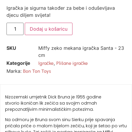
Igračka je sigurna također za bebe i oduševljava
djecu diljem svijeta!
Dodaj u košaricu
SKU
Miffy zeko mekana igračka Santa - 23
cm
Kategorije
,
Igračke
Plišane igračke
Marka:
Bon Ton Toys
Nizozemski umjetnik Dick Bruna je 1955 godine
stvorio ikoničan lik zečića sa svojim odmah
prepoznatljivim minimalističkim potezima.
Na odmoru je Bruna svom sinu Sierku prije spavanja
pričala priče o malom bijelom zečiću, koji je šetao po vrtu
njihove kuće. Taj zečić je postao inspiracija za Miffy!