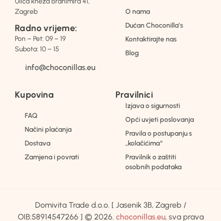
Ulica kneza Branimira 41,
Zagreb
O nama
Dućan Choconilla’s
Radno vrijeme:
Pon – Pet: 09 – 19
Kontaktirajte nas
Subota: 10 – 15
Blog
info@choconillas.eu
Kupovina
Pravilnici
Izjava o sigurnosti
FAQ
Opći uvjeti poslovanja
Načini plaćanja
Pravila o postupanju s
Dostava
„kolačićima“
Zamjena i povrati
Pravilnik o zaštiti
osobnih podataka
Domivita Trade d.o.o. [ Jasenik 3B, Zagreb /
OIB:58914547266 ] © 2026.
choconillas.eu
, sva prava