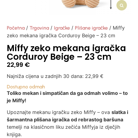
/
/
/
/ Miffy
Početna
Trgovina
Igračke
Plišane igračke
zeko mekana igračka Corduroy Beige – 23 cm
Miffy zeko mekana igračka
Corduroy Beige – 23 cm
22,99
€
Najniža cijena u zadnjih 30 dana:
22,99
€
Dostupno odmah
Toliko mekan i simpatičan da ga odmah volimo – to
je Miffy!
Upoznajte mekanu igračku zeko Miffy – ova
slatka i
šarmantna plišana igračka od rebrastog baršuna
temelji na klasičnom liku zečića Miffyja iz dječjih
knjiga.