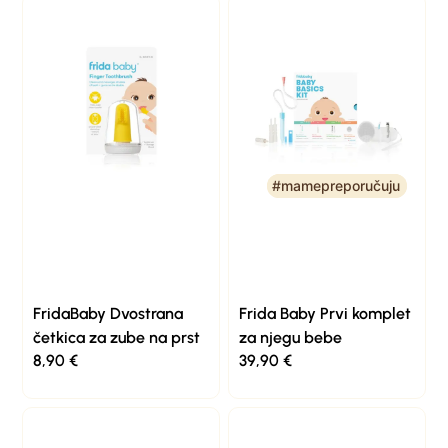
#mamepreporučuju
#mamepreporučuju
FridaBaby Dvostrana
Frida Baby Prvi komplet
četkica za zube na prst
za njegu bebe
8,90
€
39,90
€