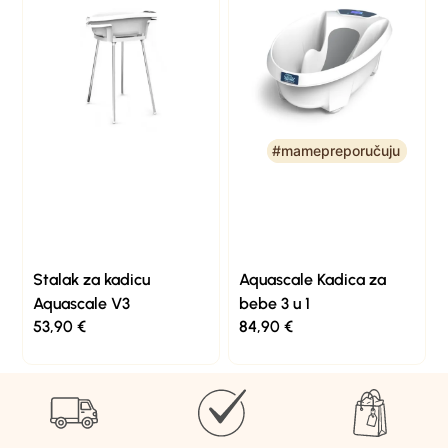
#mamepreporučuju
#mamepreporučuju
Stalak za kadicu
Aquascale Kadica za
Aquascale V3
bebe 3 u 1
53,90
€
84,90
€