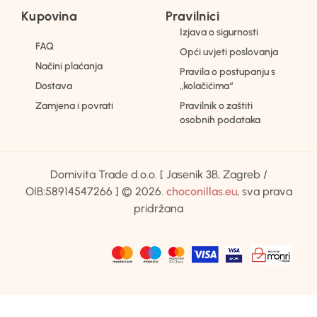
Kupovina
Pravilnici
Izjava o sigurnosti
FAQ
Opći uvjeti poslovanja
Načini plaćanja
Pravila o postupanju s
Dostava
„kolačićima“
Zamjena i povrati
Pravilnik o zaštiti
osobnih podataka
Domivita Trade d.o.o. [ Jasenik 3B, Zagreb /
OIB:58914547266 ] © 2026.
choconillas.eu
, sva prava
pridržana