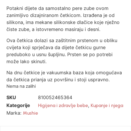
Potakni dijete da samostalno pere zube ovom
zanimljivo dizajniranom četkicom. Izrađena je od
silikona, ima mekane silikonske dlačice koje nježno
čiste zube, a istovremeno masiraju i desni.
Ova četkica dolazi sa zaštitnim prstenom u obliku
cvijeta koji sprječava da dijete četkicu gurne
preduboko u usnu šupljinu. Prsten se po potrebi
može lako skinuti.
Na dnu četkice je vakuumska baza koja omogućava
da četkica prianja uz površinu i stoji uspravno.
Nema na zalihi
SKU
810052465364
Kategorije
,
Higijena i zdravlje bebe
Kupanje i njega
Marka:
Mushie