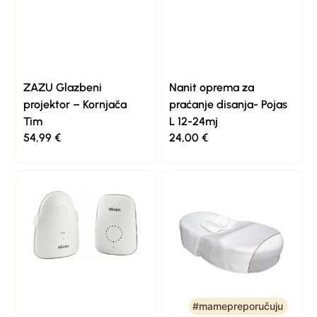
ZAZU Glazbeni
Nanit oprema za
projektor – Kornjača
praćanje disanja- Pojas
Tim
L 12-24mj
54,99
€
24,00
€
#mamepreporučuju
#mamepreporučuju