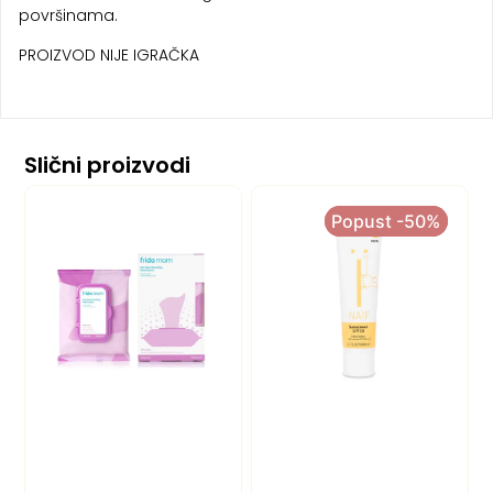
površinama.
PROIZVOD NIJE IGRAČKA
Slični proizvodi
Popust -50%
Popust -50%