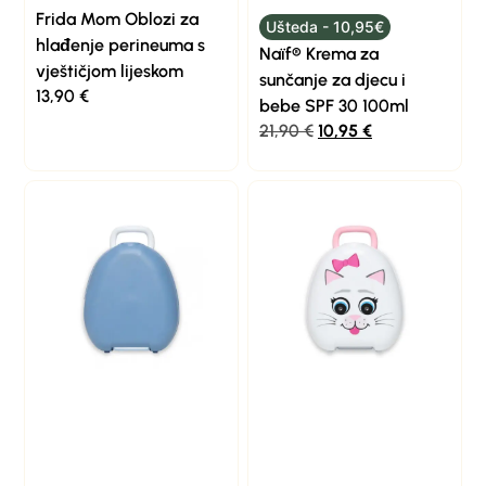
Frida Mom Oblozi za
Ušteda - 10,95€
hlađenje perineuma s
Naïf® Krema za
vještičjom lijeskom
sunčanje za djecu i
13,90
€
bebe SPF 30 100ml
21,90
€
10,95
€