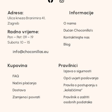
Adresa:
Informacije
Ulica kneza Branimira 41,
Zagreb
O nama
Dućan Choconilla’s
Radno vrijeme:
Pon – Pet: 09 – 19
Kontaktirajte nas
Subota: 10 – 15
Blog
info@choconillas.eu
Kupovina
Pravilnici
Izjava o sigurnosti
FAQ
Opći uvjeti poslovanja
Načini plaćanja
Pravila o postupanju s
Dostava
„kolačićima“
Zamjena i povrati
Pravilnik o zaštiti
osobnih podataka