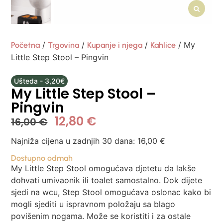
/
/
/
/ My
Početna
Trgovina
Kupanje i njega
Kahlice
Little Step Stool – Pingvin
Ušteda - 3,20€
My Little Step Stool –
Pingvin
12,80
€
16,00
€
Najniža cijena u zadnjih 30 dana:
16,00
€
Dostupno odmah
My Little Step Stool omogućava djetetu da lakše
dohvati umivaonik ili toalet samostalno. Dok dijete
sjedi na wcu, Step Stool omogućava oslonac kako bi
mogli sjediti u ispravnom položaju sa blago
povišenim nogama. Može se koristiti i za ostale