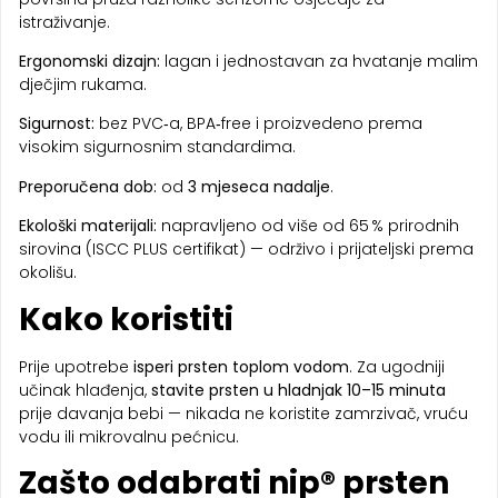
istraživanje.
Ergonomski dizajn:
lagan i jednostavan za hvatanje malim
dječjim rukama.
Sigurnost:
bez PVC‑a, BPA‑free i proizvedeno prema
visokim sigurnosnim standardima.
Preporučena dob:
od
3 mjeseca nadalje
.
Ekološki materijali:
napravljeno od više od 65 % prirodnih
sirovina (ISCC PLUS certifikat) — održivo i prijateljski prema
okolišu.
Kako koristiti
Prije upotrebe
isperi prsten toplom vodom
. Za ugodniji
učinak hlađenja,
stavite prsten u hladnjak 10–15 minuta
prije davanja bebi — nikada ne koristite zamrzivač, vruću
vodu ili mikrovalnu pećnicu.
Zašto odabrati nip® prsten