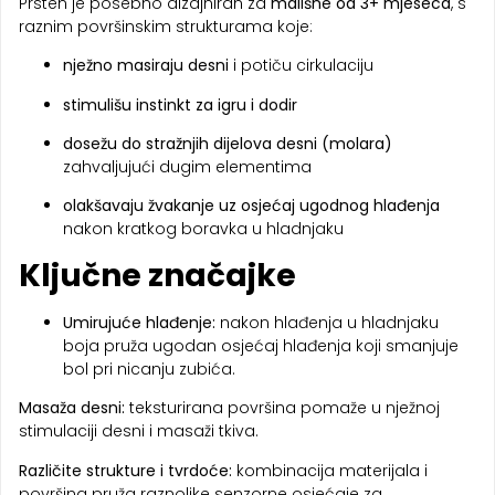
Prsten je posebno dizajniran za
mališne od 3+ mjeseca
, s
raznim površinskim strukturama koje:
nježno masiraju desni
i potiču cirkulaciju
stimulišu instinkt za igru i dodir
dosežu do stražnjih dijelova desni (molara)
zahvaljujući dugim elementima
olakšavaju žvakanje uz osjećaj ugodnog hlađenja
nakon kratkog boravka u hladnjaku
Ključne značajke
Umirujuće hlađenje:
nakon hlađenja u hladnjaku
boja pruža ugodan osjećaj hlađenja koji smanjuje
bol pri nicanju zubića.
Masaža desni:
teksturirana površina pomaže u nježnoj
stimulaciji desni i masaži tkiva.
Različite strukture i tvrdoće:
kombinacija materijala i
površina pruža raznolike senzorne osjećaje za