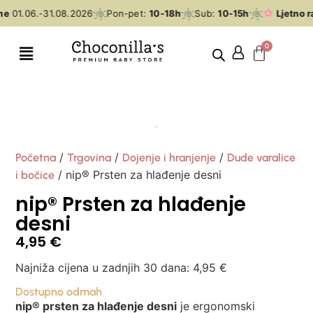
me
01.06.-31.08.2026
Pon-pet:
10-18h
Sub:
10-15h
Ljetno r
/
/
/
Početna
Trgovina
Dojenje i hranjenje
Dude varalice
/ nip® Prsten za hlađenje desni
i bočice
nip® Prsten za hlađenje
desni
4,95
€
Najniža cijena u zadnjih 30 dana:
4,95
€
Dostupno odmah
nip® prsten za hlađenje desni
je ergonomski