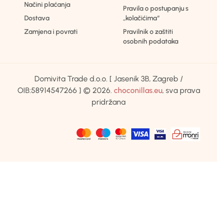
Načini plaćanja
Pravila o postupanju s
Dostava
„kolačićima“
Zamjena i povrati
Pravilnik o zaštiti
osobnih podataka
Domivita Trade d.o.o. [ Jasenik 3B, Zagreb /
OIB:58914547266 ] © 2026.
choconillas.eu
, sva prava
pridržana